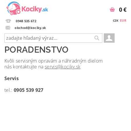
0 €
EUR
CZK
0948 535 672
obchod@kociky.sk
PORADENSTVO
Kvôli servisným opravám a náhradným dielom
nás kontaktujte na
servis@kociky.sk
Servis
tel.:
0905 539 927