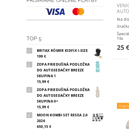
PRIJÍMAME ONLINE PLATBY
VENI
AUT
Na do
Značk
Špeciá
TOP 5
Tila
25 
BRITAX RÖMER KIDFIX I-SIZE
199 €
ZOPA PRIEDUŠNÁ PODLOŽKA
DO AUTOSEDAČKY BREEZE
SKUPINA 1
15,99 €
ZOPA PRIEDUŠNÁ PODLOŽKA
DO AUTOSEDAČKY BREEZE
SKUPINA 0+
Dopra
15,99 €
MOON KOMBI SET RESEA 2.0
2026
650,15 €