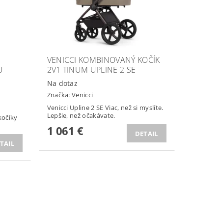
VENICCI KOMBINOVANÝ KOČÍK
U
2V1 TINUM UPLINE 2 SE
Na dotaz
Značka:
Venicci
Venicci Upline 2 SE Viac, než si myslíte.
Lepšie, než očakávate.
kočíky
1 061 €
DETAIL
TAIL