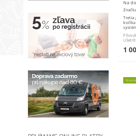
Na do
Značk
Tretia
kočíka
systém
Pôvod
Ušetrí
1 0
Novin