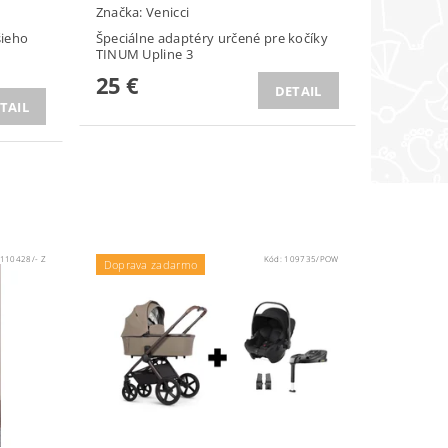
Značka:
Venicci
šieho
Špeciálne adaptéry určené pre kočíky
TINUM Upline 3
25 €
DETAIL
TAIL
110428/- Z
Kód:
109735/POW
Doprava zadarmo