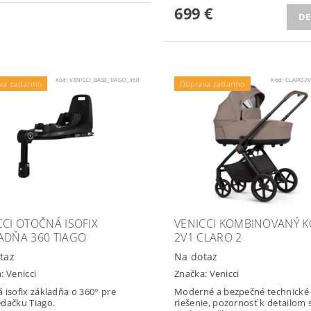
699 €
DE
Kód:
VENICCI_BASE_TIAGO_360
Kód:
CLARO2V
va zadarmo
Doprava zadarmo
CCI OTOČNÁ ISOFIX
VENICCI KOMBINOVANÝ K
ADŇA 360 TIAGO
2V1 CLARO 2
taz
Na dotaz
a:
Venicci
Značka:
Venicci
 isofix základňa o 360° pre
Moderné a bezpečné technické
dačku Tiago.
riešenie, pozornosť k detailom 