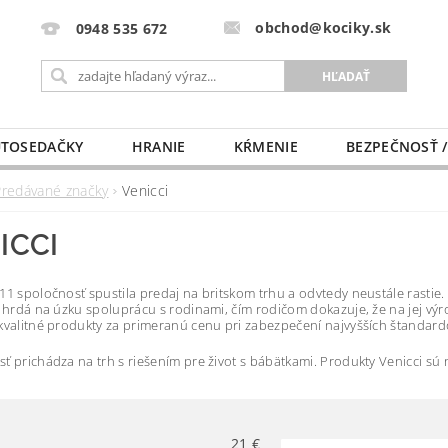
obchod@kociky.sk
0948 535 672
TOSEDAČKY
HRANIE
KŔMENIE
BEZPEČNOSŤ /
PÔRODNICE
MLIEKO A VÝŽIVA
PRE MAMIČKU
Predávané značky
Venicci
ICCI
11 spoločnosť spustila predaj na britskom trhu a odvtedy neustále rastie
e hrdá na úzku spoluprácu s rodinami, čím rodičom dokazuje, že na jej vý
kvalitné produkty za primeranú cenu pri zabezpečení najvyšších štandardov
ť prichádza na trh s riešením pre život s bábätkami. Produkty Venicci sú 
21
€