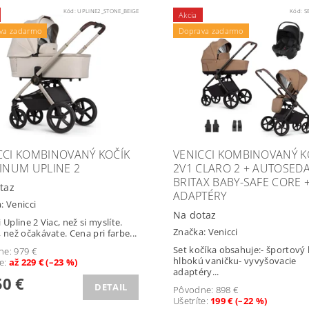
Kód:
UPLINE2_STONE_BEIGE
Kód:
S
Akcia
va zadarmo
Doprava zadarmo
CCI KOMBINOVANÝ KOČÍK
VENICCI KOMBINOVANÝ K
TINUM UPLINE 2
2V1 CLARO 2 + AUTOSED
BRITAX BABY-SAFE CORE 
taz
ADAPTÉRY
a:
Venicci
Na dotaz
 Upline 2 Viac, než si myslíte.
Značka:
Venicci
, než očakávate. Cena pri farbe...
Set kočíka obsahuje:- športový 
ne:
979 €
hlbokú vaničku- vyvyšovacie
te
:
až 229 € (–23 %)
adaptéry...
0 €
DETAIL
Pôvodne:
898 €
Ušetríte
:
199 € (–22 %)