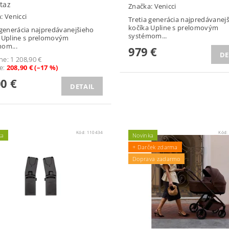
taz
Značka:
Venicci
a:
Venicci
Tretia generácia najpredávanej
kočíka Upline s prelomovým
 generácia najpredávanejšieho
systémom...
 Upline s prelomovým
om...
979 €
DE
ne:
1 208,90 €
te
:
208,90 € (–17 %)
00 €
DETAIL
Kód:
110434
Kód:
ka
Novinka
+ Darček zdarma
Doprava zadarmo