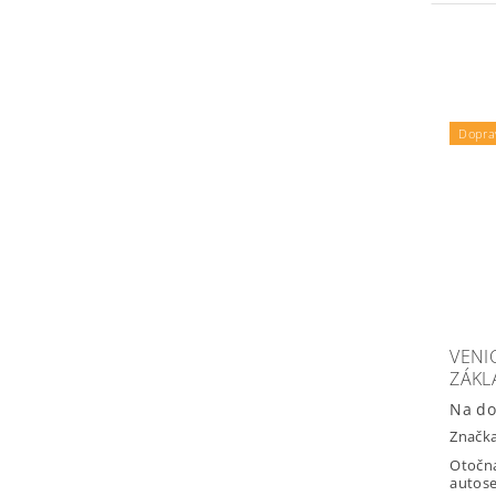
Dopra
VENI
ZÁKL
Na do
Značk
Otočná
autose