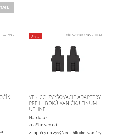
TAIL
1_CARAMEL
Kód:
ADAPTER-VANA-UPLINE2
Akcia
OČÍK
VENICCI ZVYŠOVACIE ADAPTÉRY
PRE HLBOKÚ VANIČKU TINUM
UPLINE
Na dotaz
Značka:
Venicci
sú
Adaptéry na vyvýšenie hlbokej vaničky