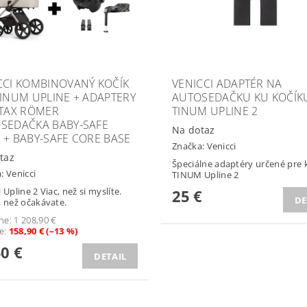
CCI KOMBINOVANÝ KOČÍK
VENICCI ADAPTÉR NA
TINUM UPLINE + ADAPTERY
AUTOSEDAČKU KU KOČÍK
ITAX RÖMER
TINUM UPLINE 2
SEDAČKA BABY-SAFE
Na dotaz
 + BABY-SAFE CORE BASE
Značka:
Venicci
taz
Špeciálne adaptéry určené pre 
a:
Venicci
TINUM Upline 2
 Upline 2 Viac, než si myslíte.
25 €
DE
, než očakávate.
ne:
1 208,90 €
te
:
158,90 € (–13 %)
50 €
DETAIL