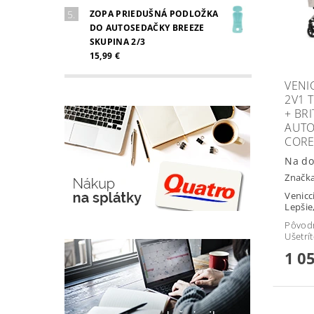
ZOPA PRIEDUŠNÁ PODLOŽKA
DO AUTOSEDAČKY BREEZE
SKUPINA 2/3
15,99 €
VENI
2V1 
+ BR
AUTO
CORE
Na do
Značk
Venicci
Lepšie
Pôvod
Ušetrí
1 0