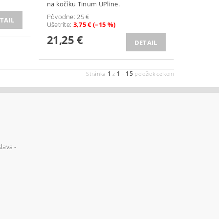
na kočíku Tinum UPline.
Pôvodne:
25 €
TAIL
Ušetríte
:
3,75 € (–15 %)
21,25 €
DETAIL
1
1
15
Stránka
z
-
položiek celkom
lava -