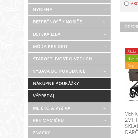
AKC
HYGIENA
BEZPEČNOSŤ / NOSIČE
ODPO
DETSKÁ IZBA
MÓDA PRE DETI
Akcia
STAROSTLIVOSŤ O VZDUCH
Novin
Dopra
VÝBAVA DO PÔRODNICE
NÁKUPNÉ POUKÁŽKY
VÝPREDAJ
MLIEKO A VÝŽIVA
VENI
2V1 
PRE MAMIČKU
SKLA
DARČ
ZNAČKY