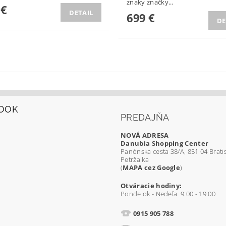
znaky značky...
 €
DETAIL
699 €
DE
OOK
PREDAJŇA
NOVÁ ADRESA
Danubia Shopping Center
Panónska cesta 38/A, 851 04 Bratis
Petržalka
(
MAPA cez Google
)
Otváracie hodiny:
Pondelok - Nedeľa 9:00 - 19:00
0915 905 788