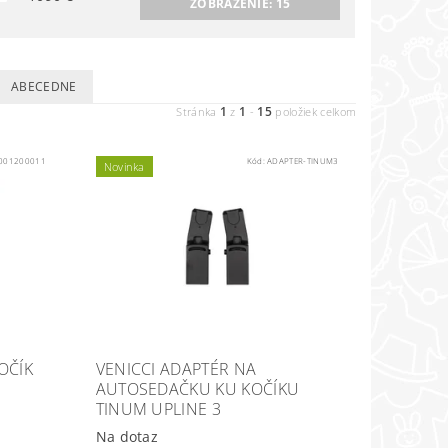
ZOBRAZENIE:
15
ABECEDNE
1
1
15
Stránka
z
-
položiek celkom
001200011
Kód:
ADAPTER-TINUM3
Novinka
OČÍK
VENICCI ADAPTÉR NA
AUTOSEDAČKU KU KOČÍKU
TINUM UPLINE 3
Na dotaz