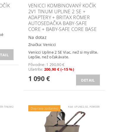
OČÍK
VENICCI KOMBINOVANÝ KOČÍK
2V1 TINUM UPLINE 2 SE +
ADAPTERY + BRITAX RÖMER
AUTOSEDAČKA BABY-SAFE
CORE + BABY-SAFE CORE BASE
ké
Na dotaz
Značka:
Venicci
Venicci Upline 2 SE Viac, než si myslíte.
TAIL
Lepšie, než očakávate.
Pôvodne:
1 290,90 €
Ušetríte
:
200,90 € (–15 %)
1 090 €
DETAIL
TER-TINUM2
Kód:
UPLINE2_SE_ POWDER
Doprava zadarmo