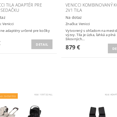
CCI TILA ADAPTÉR PRE
VENICCI KOMBINOVANÝ K
OSEDAČKU
2V1 TILA
taz
Na dotaz
a:
Venicci
Značka:
Venicci
lne adaptéry určené pre kočíky
Vytvorený s ohľadom na mests
výzvy. Tila je úzka, ľahká a plná
šikovných...
€
DETAIL
879 €
DE
Kód:
109732/ALL
Kód:
ADAP
va zadarmo