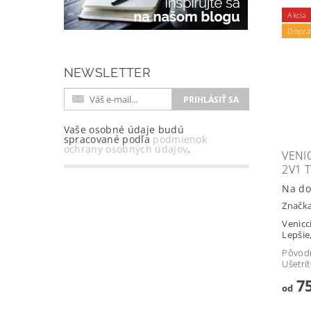
Akcia
Dopra
NEWSLETTER
Vaše osobné údaje budú
spracované podľa
podmienok
ochrany osobných údajov
.
VENI
2V1 
Na do
Značk
Venicci
Lepšie
Pôvod
Ušetrí
75
od