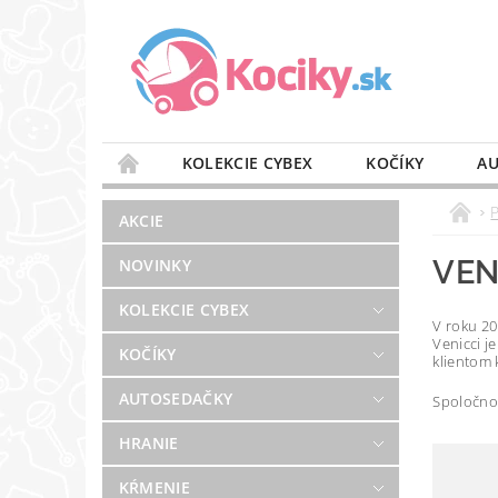
KOLEKCIE CYBEX
KOČÍKY
AU
STAROSTLIVOSŤ O VZDUCH
VÝBAVA DO 
AKCIE
BLOG
PREDAJŇA
KONTAKT
VEN
NOVINKY
KOLEKCIE CYBEX
V roku 20
Venicci j
KOČÍKY
klientom 
AUTOSEDAČKY
Spoločnos
HRANIE
KŔMENIE