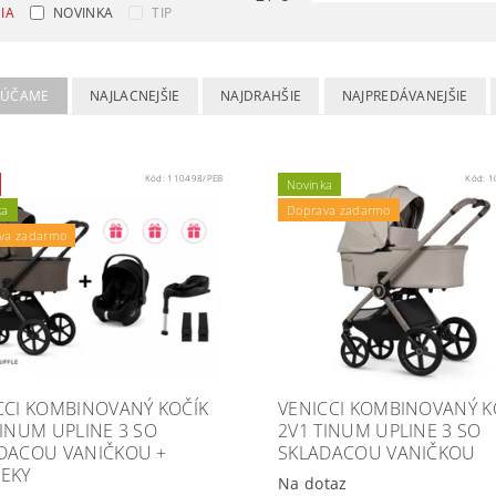
IA
NOVINKA
TIP
RÚČAME
NAJLACNEJŠIE
NAJDRAHŠIE
NAJPREDÁVANEJŠIE
Kód:
110498/PEB
Kód:
1
Novinka
ka
Doprava zadarmo
va zadarmo
CCI KOMBINOVANÝ KOČÍK
VENICCI KOMBINOVANÝ K
TINUM UPLINE 3 SO
2V1 TINUM UPLINE 3 SO
DACOU VANIČKOU +
SKLADACOU VANIČKOU
EKY
Na dotaz