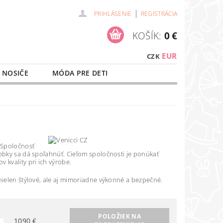
|
PRIHLÁSENIE
REGISTRÁCIA
KOŠÍK:
0 €
EUR
CZK
 NOSIČE
MÓDA PRE DETI
NAŠE SLUŽBY
O NÁKUPE
. Spoločnosť
robky sa dá spoľahnúť. Cieľom spoločnosti je ponúkať
 kvality pri ich výrobe.
nielen štýlové, ale aj mimoriadne výkonné a bezpečné.
POLOŽIEK NA
1090
€