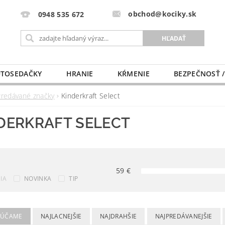
obchod@kociky.sk
0948 535 672
TOSEDAČKY
HRANIE
KŔMENIE
BEZPEČNOSŤ /
PÔRODNICE
MLIEKO A VÝŽIVA
PRE MAMIČKU
Predávané značky
Kinderkraft Select
DERKRAFT SELECT
59
€
IA
NOVINKA
TIP
RÚČAME
NAJLACNEJŠIE
NAJDRAHŠIE
NAJPREDÁVANEJŠIE