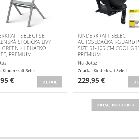
ERKRAFT SELECT SET
KINDERKRAFT SELECT
LENSKÁ STOLIČKA LIVY
AUTOSEDAČKA I-GUARD P
E GREEN + LEHÁTKO
SIZE 61-105 CM COOL GRE
EE, PREMIUM
PREMIUM
taz
Na dotaz
a:
Kinderkraft Select
Značka:
Kinderkraft Select
,95 €
229,95 €
DETAIL
DE
ĎALŠIE PRODUKTY