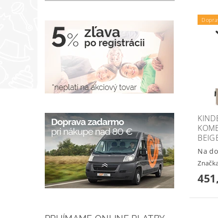
Dopra
KIND
KOMB
BEIG
Na do
Značk
451