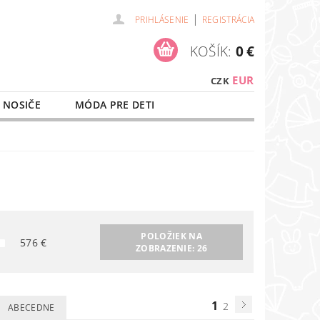
|
PRIHLÁSENIE
REGISTRÁCIA
KOŠÍK:
0 €
EUR
CZK
 NOSIČE
MÓDA PRE DETI
NAŠE SLUŽBY
O NÁKUPE
POLOŽIEK NA
576
€
ZOBRAZENIE:
26
1
2
ABECEDNE