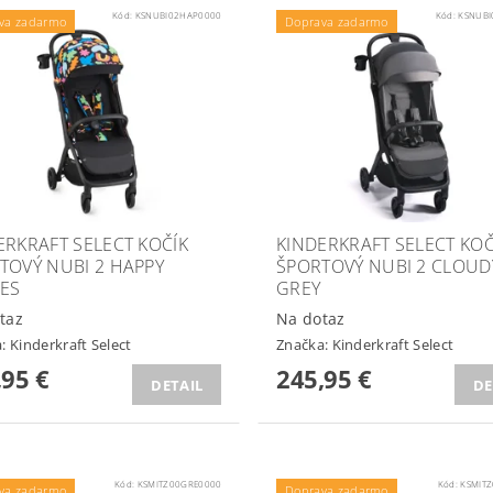
Kód:
KSNUBI02HAP0000
Kód:
KSNUBI
va zadarmo
Doprava zadarmo
ERKRAFT SELECT KOČÍK
KINDERKRAFT SELECT KOČ
TOVÝ NUBI 2 HAPPY
ŠPORTOVÝ NUBI 2 CLOUD
ES
GREY
taz
Na dotaz
a:
Kinderkraft Select
Značka:
Kinderkraft Select
,95 €
245,95 €
DETAIL
DE
Kód:
KSMITZ00GRE0000
Kód:
KSMIT
va zadarmo
Doprava zadarmo