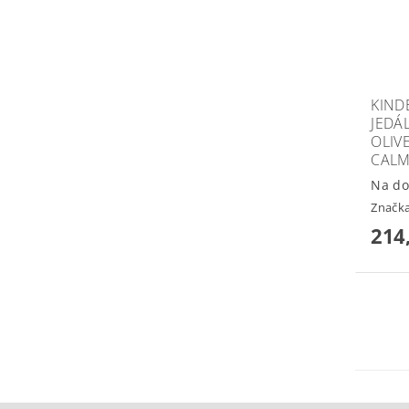
KIND
JEDÁ
OLIV
CALM
Na do
Značk
214