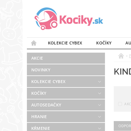
KOLEKCIE CYBEX
KOČÍKY
AU
STAROSTLIVOSŤ O VZDUCH
VÝBAVA DO 
AKCIE
BLOG
PREDAJŇA
KONTAKT
KIN
NOVINKY
KOLEKCIE CYBEX
KOČÍKY
AKC
AUTOSEDAČKY
HRANIE
ODPO
KŔMENIE