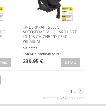
KINDERKRAFT SELECT
RO I-
AUTOSEDAČKA I-GUARD I-SIZE
Y,
40-105 CM CHERRY PEARL,
PREMIUM
Na dotaz
Značka:
Kinderkraft Select
239,95 €
TAIL
DETAIL
1
2
1
2
26
Stránka
z
-
položiek celkom