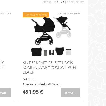
1
2
26
Stránka
z
-
položiek celkom
I00GRY0000
Kód:
KSYOXI00BLK2000
Doprava zadarmo
ÍK
KINDERKRAFT SELECT KOČÍK
GHT
KOMBINOVANÝ YOXI 2V1 PURE
BLACK
Na dotaz
Značka:
Kinderkraft Select
451,95 €
TAIL
DETAIL