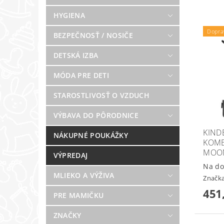
HYGIENA
Dopra
BEZPEČNOSŤ / NOSIČE
DETSKÁ IZBA
MÓDA PRE DETI
STAROSTLIVOSŤ O VZDUCH
VÝBAVA DO PÔRODNICE
KIND
NÁKUPNÉ POUKÁŽKY
KOMB
MOON
VÝPREDAJ
Na do
MLIEKO A VÝŽIVA
Značk
451
PRE MAMIČKU
ZNAČKY