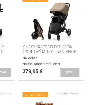
ÍK
KINDERKRAFT SELECT KOČÍK
CK
ŠPORTOVÝ MITZY LINEN BEIGE
Na dotaz
Značka:
Kinderkraft Select
279,95 €
TAIL
DETAIL
00GRE0000
Kód:
KRRAPI02GRE0000
Doprava zadarmo