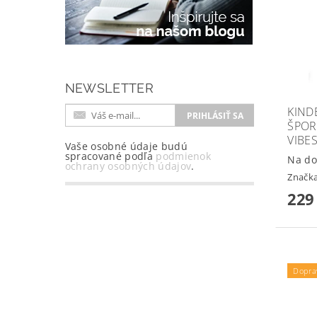
NEWSLETTER
KIND
ŠPOR
VIBE
Vaše osobné údaje budú
spracované podľa
podmienok
Na do
ochrany osobných údajov
.
Značk
229
Dopra