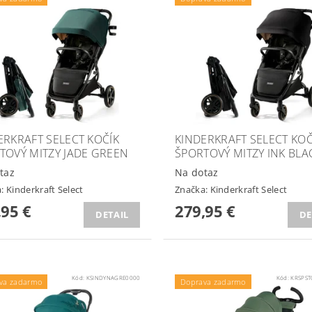
ERKRAFT SELECT KOČÍK
KINDERKRAFT SELECT KOČ
TOVÝ MITZY JADE GREEN
ŠPORTOVÝ MITZY INK BLA
taz
Na dotaz
a:
Kinderkraft Select
Značka:
Kinderkraft Select
,95 €
279,95 €
DETAIL
DE
Kód:
KSINDYNAGRE0000
Kód:
KRSPST
va zadarmo
Doprava zadarmo