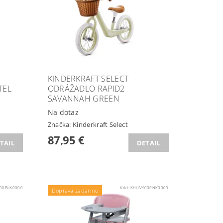
KINDERKRAFT SELECT
TEL
ODRÁŽADLO RAPID2
SAVANNAH GREEN
Na dotaz
Značka:
Kinderkraft Select
87,95 €
TAIL
DETAIL
Y00BLK0000
Kód:
KHLIVY00PNK0000
Doprava zadarmo