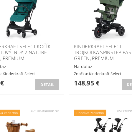
ERKRAFT SELECT KOČÍK
KINDERKRAFT SELECT
TOVÝ INDY 2 NATURE
TROJKOLKA SPINSTEP PAS
S, PREMIUM
GREEN, PREMIUM
taz
Na dotaz
a:
Kinderkraft Select
Značka:
Kinderkraft Select
 €
148,95 €
DETAIL
DE
Kód:
KRRAPI02BLU0000
Kód:
KREAS
va zadarmo
Doprava zadarmo