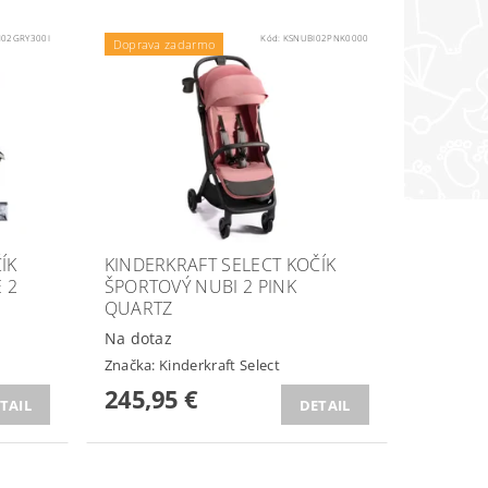
M02GRY300I
Kód:
KSNUBI02PNK0000
Doprava zadarmo
ÍK
KINDERKRAFT SELECT KOČÍK
 2
ŠPORTOVÝ NUBI 2 PINK
QUARTZ
Na dotaz
Značka:
Kinderkraft Select
245,95 €
TAIL
DETAIL