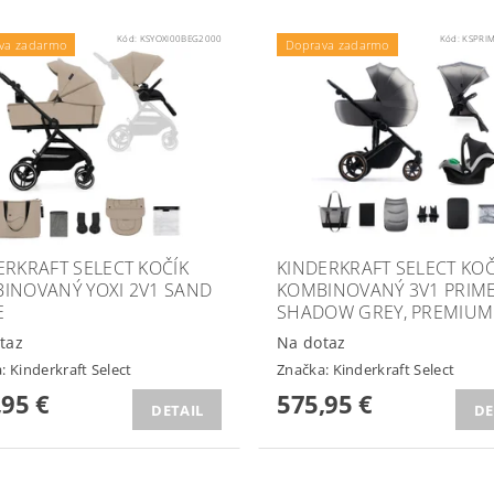
Kód:
KSYOXI00BEG2000
Kód:
KSPRI
va zadarmo
Doprava zadarmo
ERKRAFT SELECT KOČÍK
KINDERKRAFT SELECT KOČ
INOVANÝ YOXI 2V1 SAND
KOMBINOVANÝ 3V1 PRIME
E
SHADOW GREY, PREMIUM
taz
Na dotaz
a:
Kinderkraft Select
Značka:
Kinderkraft Select
,95 €
575,95 €
DETAIL
DE