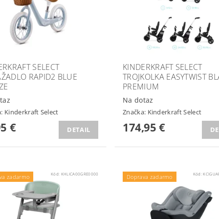
ERKRAFT SELECT
KINDERKRAFT SELECT
ŽADLO RAPID2 BLUE
TROJKOLKA EASYTWIST BL
ZE
PREMIUM
taz
Na dotaz
a:
Kinderkraft Select
Značka:
Kinderkraft Select
95 €
174,95 €
DETAIL
DE
Kód:
KHLICA00GRE0000
Kód:
KCIGUA
va zadarmo
Doprava zadarmo