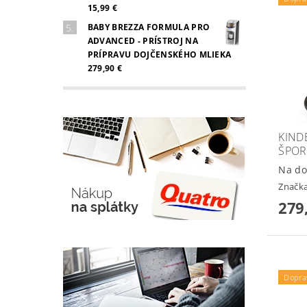
15,99 €
BABY BREZZA FORMULA PRO
ADVANCED - PRÍSTROJ NA
PRÍPRAVU DOJČENSKÉHO MLIEKA
279,90 €
KIND
ŠPOR
Na do
Značk
279
Dopra