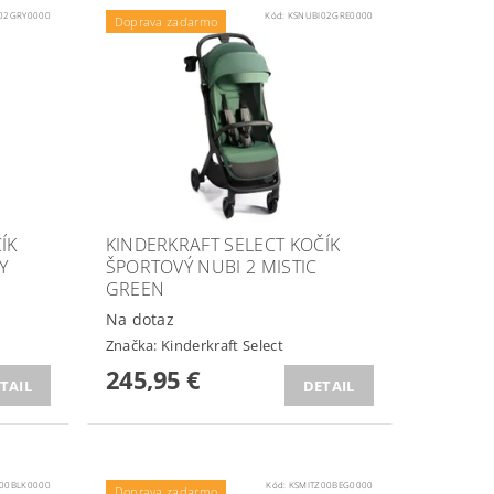
02GRY0000
Kód:
KSNUBI02GRE0000
Doprava zadarmo
ÍK
KINDERKRAFT SELECT KOČÍK
Y
ŠPORTOVÝ NUBI 2 MISTIC
GREEN
Na dotaz
Značka:
Kinderkraft Select
245,95 €
TAIL
DETAIL
Z00BLK0000
Kód:
KSMITZ00BEG0000
Doprava zadarmo