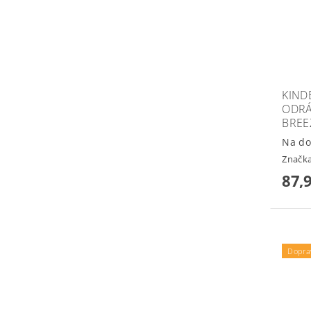
KIND
ODRÁ
BREE
Na do
Značk
87,
Dopra