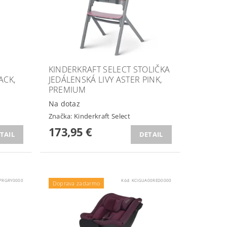
KINDERKRAFT SELECT STOLIČKA
ACK,
JEDÁLENSKÁ LIVY ASTER PINK,
PREMIUM
Na dotaz
Značka:
Kinderkraft Select
173,95 €
TAIL
DETAIL
PRGRY0000
Kód:
KCIGUA00RED0000
Doprava zadarmo