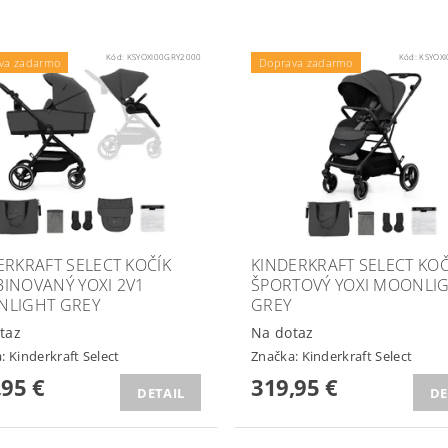
Kód:
KSYOXI00GRY2000
Kód:
KSYOX
va zadarmo
Doprava zadarmo
ERKRAFT SELECT KOČÍK
KINDERKRAFT SELECT KOČ
INOVANÝ YOXI 2V1
ŠPORTOVÝ YOXI MOONLI
LIGHT GREY
GREY
taz
Na dotaz
a:
Kinderkraft Select
Značka:
Kinderkraft Select
,95 €
319,95 €
DETAIL
DE