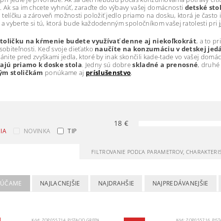
 Ak sa im chcete vyhnúť, zaraďte do výbavy vašej domácnosti
detské sto
telíčku a zároveň možnosti položiť jedlo priamo na dosku, ktorá je často 
a vyberte si tú, ktorá bude každodenným spoločníkom vašej ratolesti pri
toličku na kŕmenie budete využívať denne aj niekoľkokrát
, a to p
ôsobiteľnosti. Keď svoje dieťatko
naučíte na konzumáciu v detskej jedá
ránite pred zvyškami jedla, ktoré by inak skončili kade-tade vo vašej domác
ajú priamo k doske stola
. Jedny sú dobre
skladné a prenosné
, druhé
ým stoličkám
ponúkame aj
príslušenstvo
.
18
€
IA
NOVINKA
TIP
FILTROVANIE PODĽA PARAMETROV, CHARAKTERI
RÚČAME
NAJLACNEJŠIE
NAJDRAHŠIE
NAJPREDÁVANEJŠIE
Kód:
ZOP055714_PISTACIO GREEN
Kód:
ZOP055716_PIST