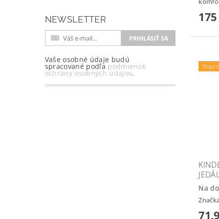
komfort
175
NEWSLETTER
Vaše osobné údaje budú
spracované podľa
podmienok
Dopra
ochrany osobných údajov
.
KIND
JEDÁ
Na do
Značk
71,