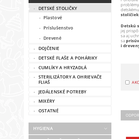
problémy.
DETSKÉ STOLIČKY
detskému 
stoličiek
Plastové
Detskú s
Príslušenstvo
jej prisp
sa aj uch
Drevené
sa
prisúv
i dreven
DOJČENIE
DETSKÉ FLAŠE A POHÁRIKY
CUMLÍKY A HRYZADLÁ
STERILIZÁTORY A OHRIEVAČE
FLIAŠ
AKC
JEDÁLENSKÉ POTREBY
MIXÉRY
OSTATNÉ
ODPO
HYGIENA