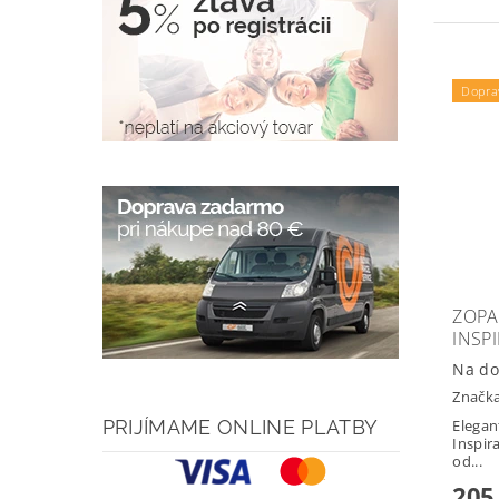
Dopra
ZOPA
INSP
Na do
Značk
PRIJÍMAME ONLINE PLATBY
Elegan
Inspir
od...
205