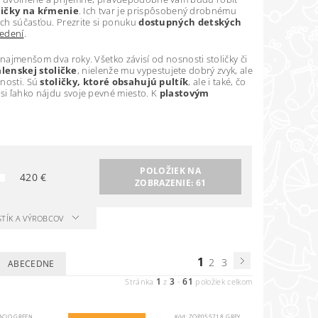
ličky na kŕmenie
. Ich tvar je prispôsobený drobnému
ich súčasťou. Prezrite si ponuku
dostupných detských
jedení
.
rinajmenšom dva roky. Všetko závisí od nosnosti stoličky či
lenskej stoličke
, nielenže mu vypestujete dobrý zvyk, ale
nosti. Sú
stoličky, ktoré obsahujú pultík
, ale i také, čo
 si ľahko nájdu svoje pevné miesto. K
plastovým
POLOŽIEK NA
420
€
ZOBRAZENIE:
61
STÍK A VÝROBCOV
1
2
3
ABECEDNE
1
3
61
Stránka
z
-
položiek celkom
ACIO GREEN
Kód:
ZOP055718_GREY