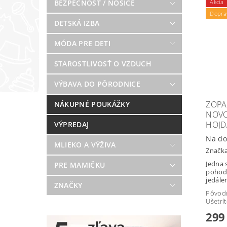
BEZPEČNOSŤ / NOSIČE
Akcia
Dopra
DETSKÁ IZBA
MÓDA PRE DETI
STAROSTLIVOSŤ O VZDUCH
VÝBAVA DO PÔRODNICE
ZOPA
NÁKUPNÉ POUKÁŽKY
NOVO
HOJD
VÝPREDAJ
Na do
MLIEKO A VÝŽIVA
Značk
Jedna 
PRE MAMIČKU
pohodl
jedálen
ZNAČKY
Pôvod
Ušetrí
299