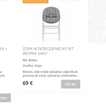
Doprava zadarmo
RA +
ZOPA NOVORODENECKÝ SET
INSPIRA GREY
Na dotaz
Značka:
Zopa
pa
Miesto, kde môže bábätko odpočívať,
tom
pozorovať a byť súčasťou rodinného...
69 €
DETAIL
TAIL