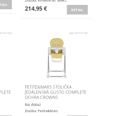
Značka:
Kinderkraft Select
TAIL
214,95 €
DETAIL
VP-F171724
Kód:
VP-F171723
PETITE&MARS STOLIČKA
PLETE
JEDÁLENSKÁ GUSTO COMPLETE
OCHRA CROWNS
Na dotaz
Značka:
Petite&Mars