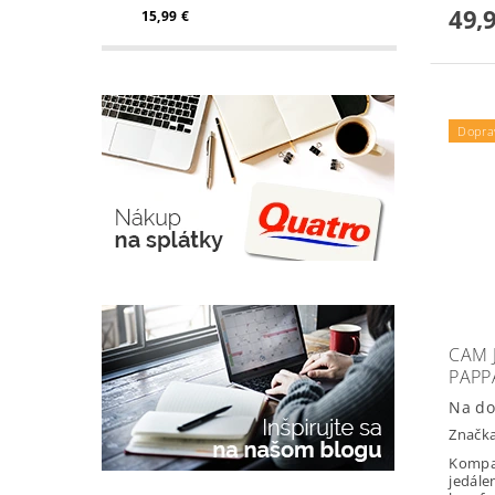
49,
15,99 €
Dopra
CAM 
PAPP
Na do
Značk
Kompak
jedále