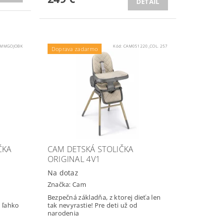
DETAIL
ZMMGOJOBK
Kód:
CAM051220_COL. 257
Doprava zadarmo
ČKA
CAM DETSKÁ STOLIČKA
ORIGINAL 4V1
Na dotaz
Značka:
Cam
Bezpečná základňa, z ktorej dieťa len
 ľahko
tak nevyrastie! Pre deti už od
narodenia