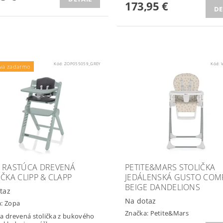
173,95 €
DE
Kód:
ZOP055059_GREY
Kód:
va zadarmo
 RASTÚCA DREVENÁ
PETITE&MARS STOLIČKA
IČKA CLIPP & CLAPP
JEDÁLENSKÁ GUSTO COM
BEIGE DANDELIONS
taz
Na dotaz
a:
Zopa
Značka:
Petite&Mars
a drevená stolička z bukového