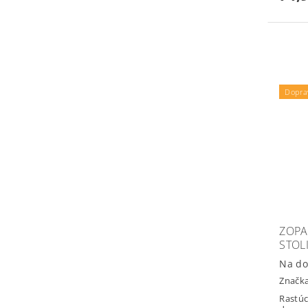
Dopra
ZOPA
STOL
Na do
Značk
Rastúc