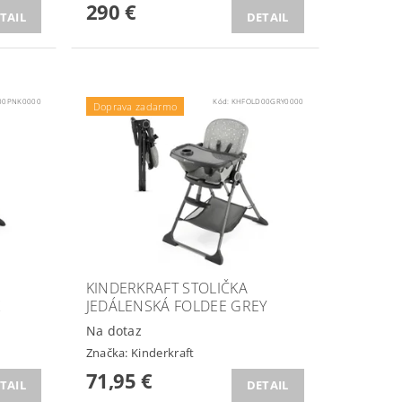
290 €
TAIL
DETAIL
00PNK0000
Kód:
KHFOLD00GRY0000
Doprava zadarmo
KINDERKRAFT STOLIČKA
K
JEDÁLENSKÁ FOLDEE GREY
Na dotaz
Značka:
Kinderkraft
71,95 €
TAIL
DETAIL