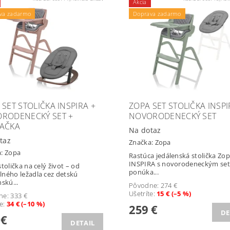
Akcia
va zadarmo
Doprava zadarmo
 SET STOLIČKA INSPIRA +
ZOPA SET STOLIČKA INSPI
RODENECKÝ SET +
NOVORODENECKÝ SET
AČKA
Na dotaz
taz
Značka:
Zopa
a:
Zopa
Rastúca jedálenská stolička Zo
INSPIRA s novorodeneckým se
stolička na celý život – od
ponúka...
ného ležadla cez detskú
skú...
Pôvodne:
274 €
Ušetríte
:
15 € (–5 %)
ne:
333 €
te
:
34 € (–10 %)
259 €
DE
 €
DETAIL