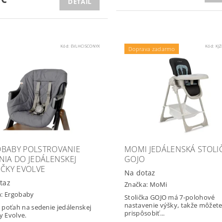
DETAIL
Kód:
EVLHCISCONYX
Kód:
KJ
Doprava zadarmo
BABY POLSTROVANIE
MOMI JEDÁLENSKÁ STOLI
NIA DO JEDÁLENSKEJ
GOJO
IČKY EVOLVE
Na dotaz
taz
Značka:
MoMi
a:
Ergobaby
Stolička GOJO má 7-polohové
nastavenie výšky, takže môžete
poťah na sedenie jedálenskej
prispôsobiť...
ky Evolve.