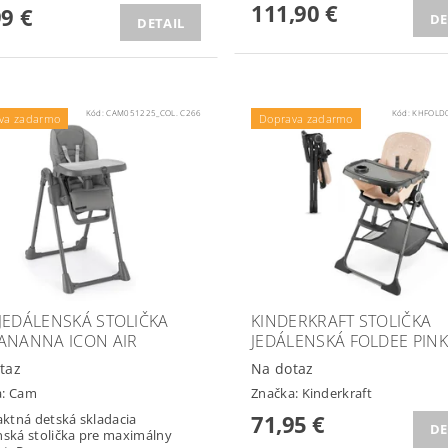
111,90 €
99 €
DE
DETAIL
Kód:
CAM051225_COL. C266
Kód:
KHFOLD
va zadarmo
Doprava zadarmo
JEDÁLENSKÁ STOLIČKA
KINDERKRAFT STOLIČKA
ANANNA ICON AIR
JEDÁLENSKÁ FOLDEE PIN
taz
Na dotaz
a:
Cam
Značka:
Kinderkraft
71,95 €
tná detská skladacia
DE
nská stolička pre maximálny