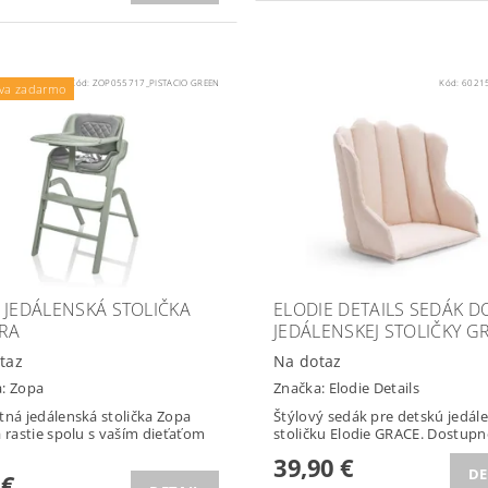
Kód:
ZOP055717_PISTACIO GREEN
Kód:
6021
va zadarmo
 JEDÁLENSKÁ STOLIČKA
ELODIE DETAILS SEDÁK D
IRA
JEDÁLENSKEJ STOLIČKY G
taz
Na dotaz
a:
Zopa
Značka:
Elodie Details
tná jedálenská stolička Zopa
Štýlový sedák pre detskú jedál
a rastie spolu s vaším dieťaťom
stoličku Elodie GRACE. Dostupné
39,90 €
DE
 €