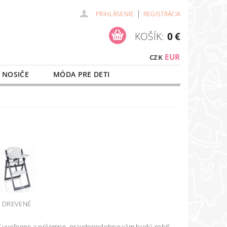
|
PRIHLÁSENIE
REGISTRÁCIA
KOŠÍK:
0 €
EUR
CZK
 NOSIČE
MÓDA PRE DETI
NAŠE SLUŽBY
O NÁKUPE
DREVENÉ
tiť uvoľnene a príjemne, pravdepodobne vám budú robiť