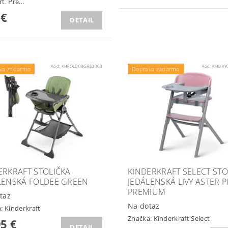
. Pre...
 €
DETAIL
Kód:
KHFOLD00GRE0000
Kód:
KHLIVY
va zadarmo
Doprava zadarmo
ERKRAFT STOLIČKA
KINDERKRAFT SELECT STO
LENSKÁ FOLDEE GREEN
JEDÁLENSKÁ LIVY ASTER P
PREMIUM
taz
Na dotaz
a:
Kinderkraft
Značka:
Kinderkraft Select
95 €
DETAIL