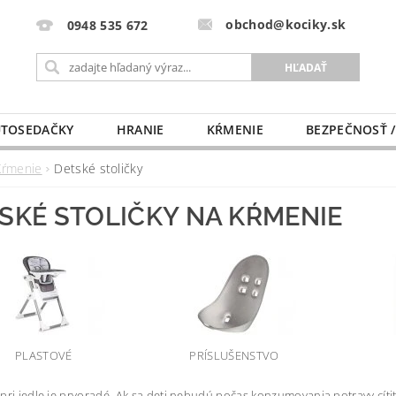
obchod@kociky.sk
0948 535 672
TOSEDAČKY
HRANIE
KŔMENIE
BEZPEČNOSŤ /
PÔRODNICE
MLIEKO A VÝŽIVA
PRE MAMIČKU
Kŕmenie
Detské stoličky
SKÉ STOLIČKY NA KŔMENIE
PLASTOVÉ
PRÍSLUŠENSTVO
pri jedle je prvoradé. Ak sa deti nebudú počas konzumovania potravy cí