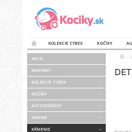
KOLEKCIE CYBEX
KOČÍKY
AU
STAROSTLIVOSŤ O VZDUCH
VÝBAVA DO 
AKCIE
BLOG
PREDAJŇA
KONTAKT
DET
NOVINKY
KOLEKCIE CYBEX
KOČÍKY
AUTOSEDAČKY
HRANIE
KŔMENIE
Pohodlie 