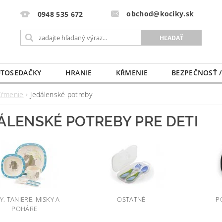
obchod@kociky.sk
0948 535 672
TOSEDAČKY
HRANIE
KŔMENIE
BEZPEČNOSŤ /
PÔRODNICE
MLIEKO A VÝŽIVA
PRE MAMIČKU
Kŕmenie
Jedálenské potreby
ÁLENSKÉ POTREBY PRE DETI
Y, TANIERE, MISKY A
OSTATNÉ
P
POHÁRE