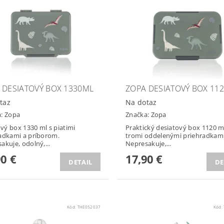
 DESIATOVÝ BOX 1330ML
ZOPA DESIATOVÝ BOX 11
taz
Na dotaz
a:
Zopa
Značka:
Zopa
ý box 1330 ml s piatimi
Praktický desiatový box 1120 m
adkami a príborom.
tromi oddelenými priehradkami
akuje, odolný,...
Nepresakuje,...
90 €
17,90 €
DETAIL
DE
Kód:
THE052037
Kód: