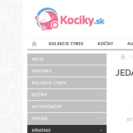
KOLEKCIE CYBEX
KOČÍKY
AU
STAROSTLIVOSŤ O VZDUCH
VÝBAVA DO 
AKCIE
BLOG
PREDAJŇA
KONTAKT
JED
NOVINKY
KOLEKCIE CYBEX
KOČÍKY
AUTOSEDAČKY
HRANIE
SET
KŔMENIE