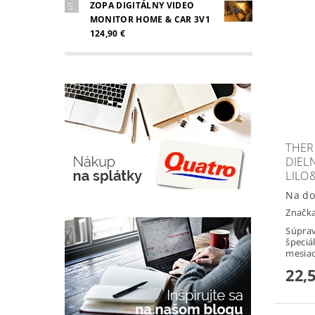
ZOPA DIGITÁLNY VIDEO
MONITOR HOME & CAR 3V1
124,90 €
THER
DIEL
LILO
Na do
Značk
Súprava
špeciá
mesiac
22,