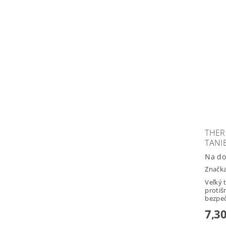
THER
TANI
Na do
Značk
Veľký t
proti
bezpeč
7,30