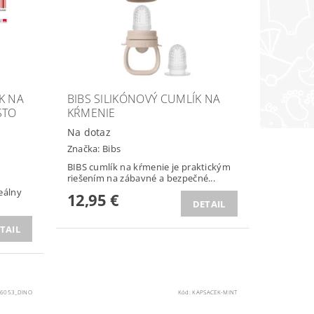
K NA
BIBS SILIKÓNOVÝ CUMLÍK NA
STO
KŔMENIE
Na dotaz
Značka:
Bibs
BIBS cumlík na kŕmenie je praktickým
riešením na zábavné a bezpečné...
deálny
12,95 €
DETAIL
TAIL
6053_DINO
Kód:
KAPSACEK-MINT