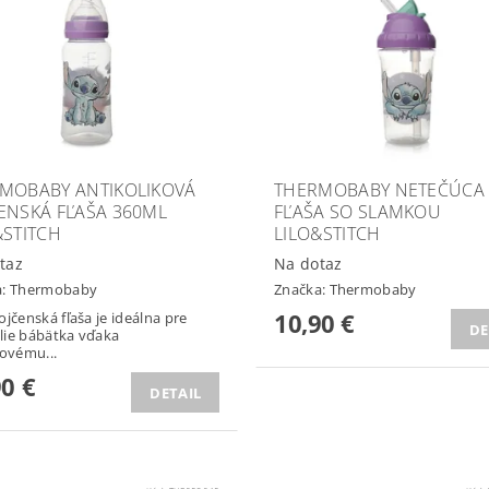
MOBABY ANTIKOLIKOVÁ
THERMOBABY NETEČÚCA
ENSKÁ FĽAŠA 360ML
FĽAŠA SO SLAMKOU
&STITCH
LILO&STITCH
taz
Na dotaz
a:
Thermobaby
Značka:
Thermobaby
10,90 €
ojčenská fľaša je ideálna pre
DE
ie bábätka vďaka
novému...
90 €
DETAIL