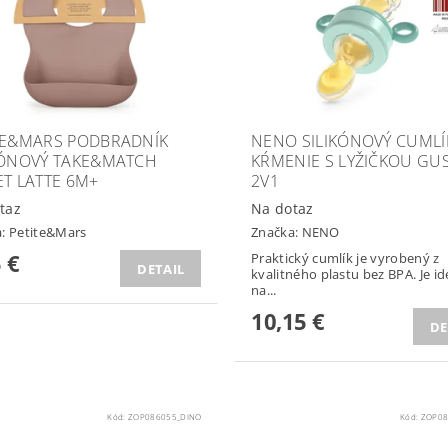
TE&MARS PODBRADNÍK
NENO SILIKÓNOVÝ CUMLÍ
KÓNOVÝ TAKE&MATCH
KŔMENIE S LYŽIČKOU GU
ET LATTE 6M+
2V1
taz
Na dotaz
a:
Petite&Mars
Značka:
NENO
 €
Praktický cumlík je vyrobený z
DETAIL
kvalitného plastu bez BPA. Je i
na...
10,15 €
DE
Kód:
ZOP086055_DINO
Kód:
ZOP08