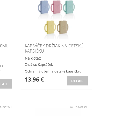
20ML
KAPSÁČEK DRŽIAK NA DETSKÚ
KAPSIČKU
Na dotaz
Značka:
Kapsáček
l s
.
Ochranný obal na detské kapsičky.
13,96 €
DETAIL
TAIL
THE052041
Kód:
THE052038