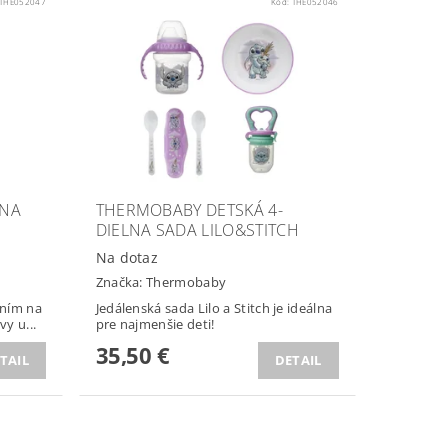
THE052047
Kód:
THE052046
 NA
THERMOBABY DETSKÁ 4-
DIELNA SADA LILO&STITCH
Na dotaz
Značka:
Thermobaby
ením na
Jedálenská sada Lilo a Stitch je ideálna
y u...
pre najmenšie deti!
35,50 €
TAIL
DETAIL