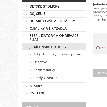
Jedenie 
DETSKÉ STOLIČKY
nejakým s
obrázkov
DOJČENIE
V ponuke
a m
noho 
DETSKÉ FLAŠE A POHÁRIKY
CUMLÍKY A HRYZADLÁ
STERILIZÁTORY A OHRIEVAČE
FLIAŠ
JEDÁLENSKÉ POTREBY
AKC
Sety, taniere, misky a poháre
Ostatné
Podbradníky
ODPO
Riady z rastlín
MIXÉRY
OSTATNÉ
HYGIENA