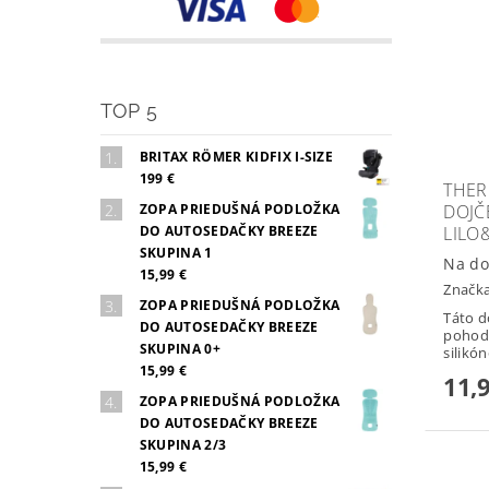
TOP 5
BRITAX RÖMER KIDFIX I-SIZE
199 €
THER
DOJČ
ZOPA PRIEDUŠNÁ PODLOŽKA
LILO
DO AUTOSEDAČKY BREEZE
SKUPINA 1
Na do
15,99 €
Značk
ZOPA PRIEDUŠNÁ PODLOŽKA
Táto d
DO AUTOSEDAČKY BREEZE
pohodl
SKUPINA 0+
silikó
15,99 €
11,
ZOPA PRIEDUŠNÁ PODLOŽKA
DO AUTOSEDAČKY BREEZE
SKUPINA 2/3
15,99 €