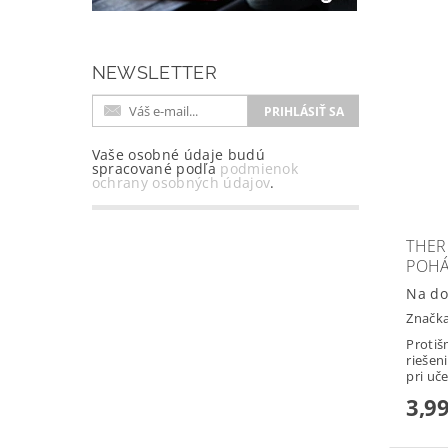
NEWSLETTER
Vaše osobné údaje budú
spracované podľa
podmienok
ochrany osobných údajov
.
THER
POHÁ
Na do
Značk
Protiš
riešen
pri uče
3,99