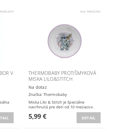
THE052039
Kód:
THE052043
BOR V
THERMOBABY PROTIŠMYKOVÁ
MISKA LILO&STITCH
Na dotaz
Značka:
Thermobaby
deálna
Miska Lilo & Stitch je špeciálne
navrhnutá pre deti od 10 mesiacov.
5,99 €
TAIL
DETAIL