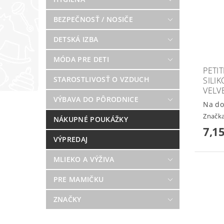
BEZPEČNOSŤ / NOSIČE
DETSKÁ IZBA
MÓDA PRE DETI
PETI
STAROSTLIVOSŤ O VZDUCH
SILI
VELV
VÝBAVA DO PÔRODNICE
Na do
Značk
NÁKUPNÉ POUKÁŽKY
7,15
VÝPREDAJ
MLIEKO A VÝŽIVA
PRE MAMIČKU
ZNAČKY