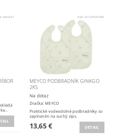
d:
4340247
Kód:
2572296203M2
RÍBOR
MEYCO PODBRADNÍK GINKGO
2KS
Na dotaz
Značka:
MEYCO
 skladá
ka...
Praktické vodeodolné podbradníky so
zapínaním na suchý zips.
TAIL
13,65 €
DETAIL