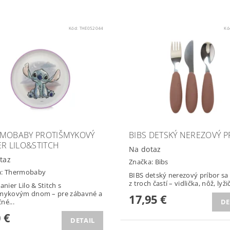
Kód:
THE052044
Kó
MOBABY PROTIŠMYKOVÝ
BIBS DETSKÝ NEREZOVÝ P
ER LILO&STITCH
Na dotaz
taz
Značka:
Bibs
a:
Thermobaby
BIBS detský nerezový príbor sa
z troch častí – vidlička, nôž, lyžič
anier Lilo & Stitch s
šmykovým dnom – pre zábavné a
17,95 €
né...
DE
 €
DETAIL