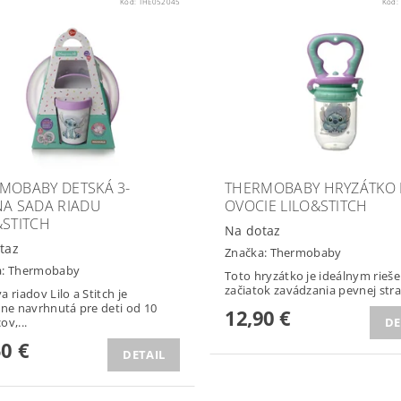
Kód:
THE052045
Kód:
MOBABY DETSKÁ 3-
THERMOBABY HRYZÁTKO
NA SADA RIADU
OVOCIE LILO&STITCH
&STITCH
Na dotaz
taz
Značka:
Thermobaby
a:
Thermobaby
Toto hryzátko je ideálnym rieš
začiatok zavádzania pevnej strav
 riadov Lilo a Stitch je
lne navrhnutá pre deti od 10
12,90 €
ov,...
DE
50 €
DETAIL