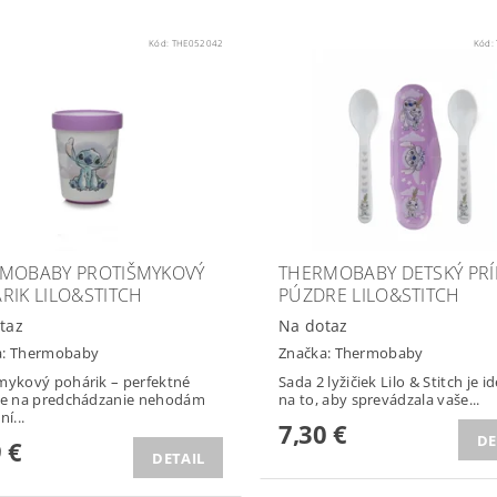
Kód:
THE052042
Kód:
MOBABY PROTIŠMYKOVÝ
THERMOBABY DETSKÝ PRÍ
RIK LILO&STITCH
PÚZDRE LILO&STITCH
taz
Na dotaz
a:
Thermobaby
Značka:
Thermobaby
mykový pohárik – perfektné
Sada 2 lyžičiek Lilo & Stitch je i
ie na predchádzanie nehodám
na to, aby sprevádzala vaše...
ní...
7,30 €
DE
 €
DETAIL