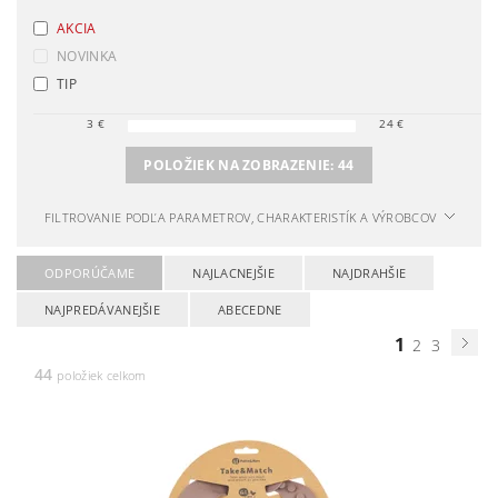
AKCIA
NOVINKA
TIP
3
€
24
€
POLOŽIEK NA ZOBRAZENIE:
44
FILTROVANIE PODĽA PARAMETROV, CHARAKTERISTÍK A VÝROBCOV
ODPORÚČAME
NAJLACNEJŠIE
NAJDRAHŠIE
NAJPREDÁVANEJŠIE
ABECEDNE
1
2
3
44
položiek celkom