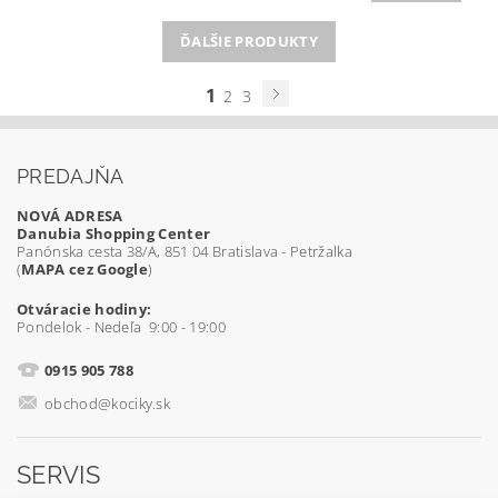
ĎALŠIE PRODUKTY
1
2
3
PREDAJŇA
NOVÁ ADRESA
Danubia Shopping Center
Panónska cesta 38/A, 851 04 Bratislava - Petržalka
(
MAPA cez Google
)
Otváracie hodiny:
Pondelok - Nedeľa 9:00 - 19:00
0915 905 788
obchod@kociky.sk
SERVIS