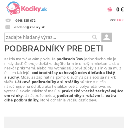
0 €
EUR
CZK
0948 535 672
obchod@kociky.sk
PODBRADNÍKY PRE DETI
Každá mamička vám povie, že
podbradníkov
jednoducho nie je
nikdy dosť. Či svoje dieťatko dojčíte, kŕmite umelým mliekom alebo
neskôr príkrmami, alebo mu vychádzajú prvé zúbky a slinky sa mu z
úst len tak lejú,
podbradníčky uchovajú odev dieťatka čistý
a suchý
. Môžu sa zapínať na gombík, suchý zips alebo sa na krk
viažu.
Látkové podbradníky a slintáčiky
sú síce o niečo
náročnejšie na údržbu ako tie silikónové či polyuretánové, no
vyzerajú skvelo. Niektoré majú aj
praktické vrecká zachytávajúce
omrvinky
. U nás zoženiete aj
podbradníky s rukávm
i
a
extra
dlhé podbradníky
, ktoré ochránia väčšiu časť odevu.