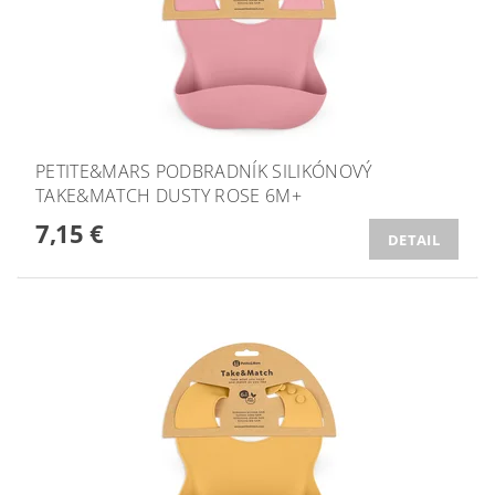
PETITE&MARS PODBRADNÍK SILIKÓNOVÝ
TAKE&MATCH DUSTY ROSE 6M+
7,15 €
DETAIL