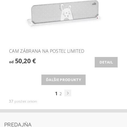
CAM ZÁBRANA NA POSTEĽ LIMITED
50,20 €
od
DETAIL
ĎALŠIE PRODUKTY
1
2
37
položiek celkom
PREDAJŇA