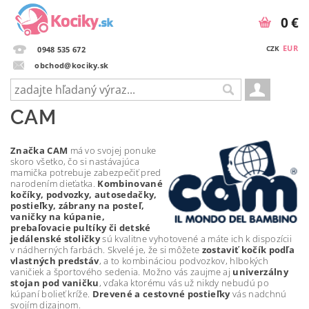
0 €
EUR
CZK
0948 535 672
obchod@kociky.sk
CAM
Značka CAM
má vo svojej ponuke
skoro všetko, čo si nastávajúca
mamička potrebuje zabezpečiť pred
narodením dieťatka.
Kombinované
kočíky, podvozky, autosedačky,
postieľky, zábrany na posteľ,
vaničky na kúpanie,
prebaľovacie pultíky či detské
jedálenské stoličky
sú kvalitne vyhotovené a máte ich k dispozícii
v nádherných farbách. Skvelé je, že si môžete
zostaviť kočík podľa
vlastných predstáv
, a to kombináciou podvozkov, hlbokých
vaničiek a športového sedenia. Možno vás zaujme aj
univerzálny
stojan pod vaničku
, vďaka ktorému vás už nikdy nebudú po
kúpaní bolieť kríže.
Drevené a cestovné postieľky
vás nadchnú
svojím dizajnom.