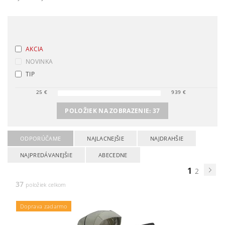
AKCIA
NOVINKA
TIP
25
€
939
€
POLOŽIEK NA ZOBRAZENIE:
37
ODPORÚČAME
NAJLACNEJŠIE
NAJDRAHŠIE
NAJPREDÁVANEJŠIE
ABECEDNE
1
2
37
položiek celkom
Doprava zadarmo