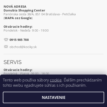
NOVÁ ADRESA
Danubia Shopping Center
Panónska cesta 38/A, 851 04 Bratislava - Petržalka
(
MAPA cez Google
)
Otváracie hodiny:
Pondelok - Nedeľa 9:00 - 19:00
0915 905 788
obchod@kociky.sk
SERVIS
Otváracie hodiny:
Pondelok - Piatok 09:00 - 18:00
Tento web používa súbory
cookie
. Ďalším prechádzaním
0905 539 927
tohto webu vyjadrujete súhlas s ich používaním.
servis@kociky.sk
NASTAVENIE
2026 ©
Kociky.sk
, všetky práva vyhradené