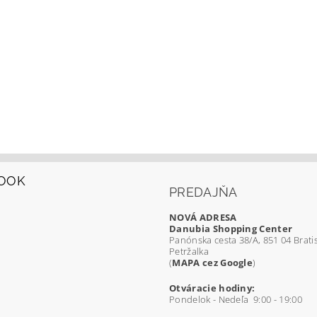
OOK
PREDAJŇA
NOVÁ ADRESA
Danubia Shopping Center
Panónska cesta 38/A, 851 04 Bratis
Petržalka
(
MAPA cez Google
)
Otváracie hodiny:
Pondelok - Nedeľa 9:00 - 19:00