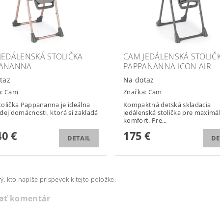
JEDÁLENSKÁ STOLIČKA
CAM JEDÁLENSKÁ STOLIČ
PANANNA
PAPPANANNA ICON AIR
taz
Na dotaz
a:
Cam
Značka:
Cam
olička Pappananna je ideálna
Kompaktná detská skladacia
dej domácnosti, ktorá si zakladá
jedálenská stolička pre maximá
komfort. Pre...
0 €
175 €
DETAIL
DE
ý, kto napíše príspevok k tejto položke.
dať komentár