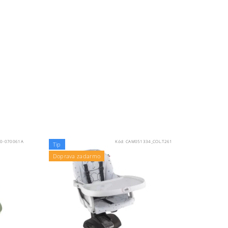
0-070061A
Kód:
CAM051334_COL.T261
Tip
Doprava zadarmo