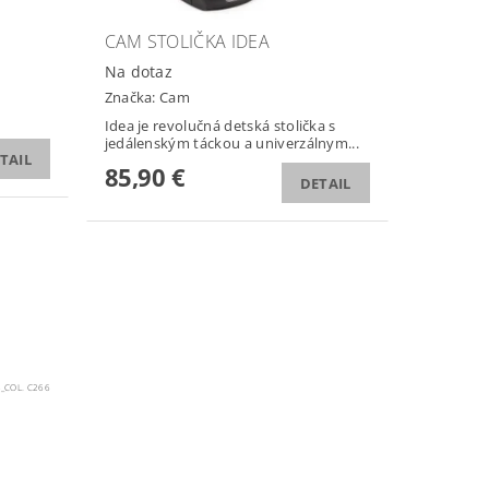
CAM STOLIČKA IDEA
Na dotaz
Značka:
Cam
Idea je revolučná detská stolička s
jedálenským táckou a univerzálnym...
TAIL
85,90 €
DETAIL
_COL. C266