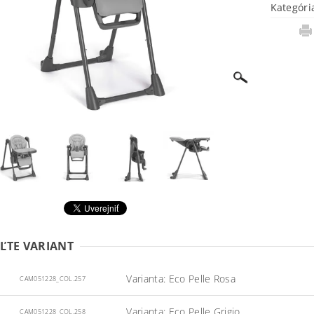
Kategóri
ĽTE VARIANT
Varianta: Eco Pelle Rosa
CAM051228_COL.257
Varianta: Eco Pelle Grigio
CAM051228_COL.258