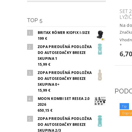
SET 
LYŽIČ
TOP 5
Na do
Značk
BRITAX RÖMER KIDFIX I-SIZE
199 €
Vhodné
+
ZOPA PRIEDUŠNÁ PODLOŽKA
6,70
DO AUTOSEDAČKY BREEZE
SKUPINA 1
15,99 €
ZOPA PRIEDUŠNÁ PODLOŽKA
DO AUTOSEDAČKY BREEZE
SKUPINA 0+
POD
15,99 €
MOON KOMBI SET RESEA 2.0
2026
Tip
650,15 €
Dopra
ZOPA PRIEDUŠNÁ PODLOŽKA
DO AUTOSEDAČKY BREEZE
SKUPINA 2/3