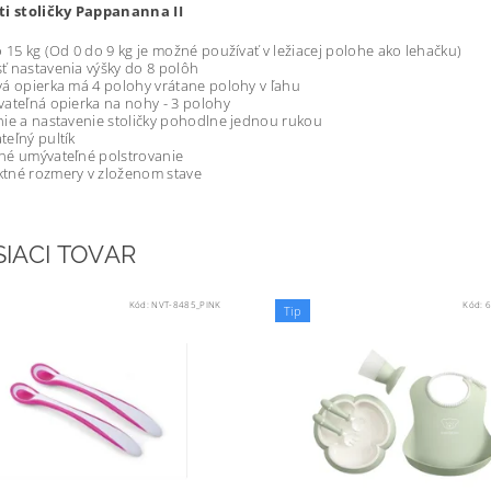
ti stoličky Pappananna II
 15 kg (Od 0 do 9 kg je možné používať v ležiacej polohe ako lehačku)
 nastavenia výšky do 8 polôh
á opierka má 4 polohy vrátane polohy v ľahu
ateľná opierka na nohy - 3 polohy
ie a nastavenie stoličky pohodlne jednou rukou
eľný pultík
né umývateľné polstrovanie
tné rozmery v zloženom stave
SIACI TOVAR
Kód:
NVT-8485_PINK
Kód:
6
Tip