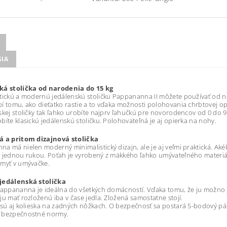
SIA
ká stolička od narodenia do 15 kg
tickú a modernú jedálenskú stoličku Pappananna II môžete používať od n
í tomu, ako dieťatko rastie a to vďaka možnosti polohovania chrbtovej op
skej stoličky tak ľahko urobíte najprv ľahučkú pre novorodencov od 0 do 9
bíte klasickú jedálenskú stoličku. Polohovateľná je aj opierka na nohy.
á a pritom dizajnová stolička
a má nielen moderný minimalistický dizajn, ale je aj veľmi praktická. Aké
 jednou rukou. Poťah je vyrobený z mäkkého ľahko umývateľného materiálu
umyť v umývačke.
jedálenská stolička
Pappananna je ideálna do všetkých domácností. Vďaka tomu, že ju možno
ju mať rozloženú iba v čase jedla. Zložená samostatne stojí.
 sú aj kolieska na zadných nôžkach. O bezpečnosť sa postará 5-bodový pá
 bezpečnostné normy.