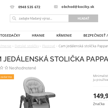
obchod@kociky.sk
0948 535 672
TOSEDAČKY
HRANIE
KŔMENIE
BEZPEČNOSŤ /
PÔRODNICE
MLIEKO A VÝŽIVA
PRE MAMIČKU
Kŕmenie
Detské stoličky
Plastové
Cam Jedálenská stolička Pappan
 JEDÁLENSKÁ STOLIČKA PAPPA
Neohodnotené
Minimalis
 zadarmo
ju použív
149,
Značka