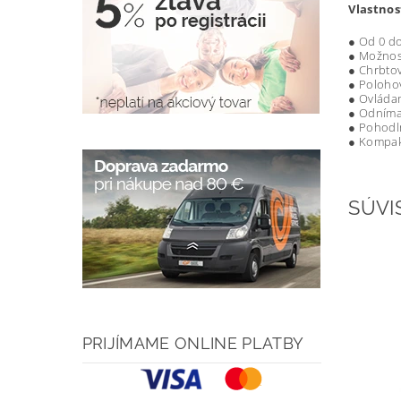
Vlastnos
● Od 0 do
● Možnosť
● Chrbtov
● Polohov
● Ovládan
● Odnímat
● Pohodl
● Kompak
SÚVI
PRIJÍMAME ONLINE PLATBY