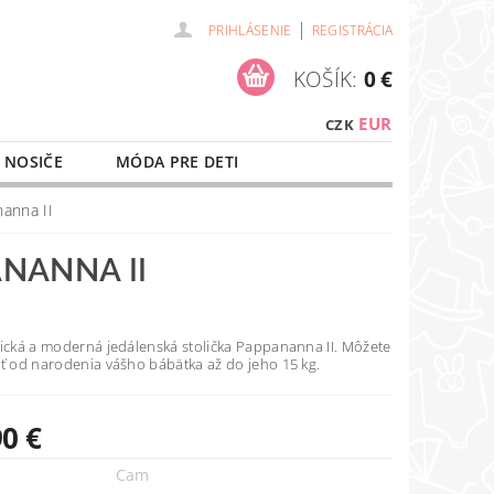
|
PRIHLÁSENIE
REGISTRÁCIA
KOŠÍK:
0 €
EUR
CZK
 NOSIČE
MÓDA PRE DETI
NAŠE SLUŽBY
O NÁKUPE
anna II
NANNA II
tická a moderná jedálenská stolička Pappananna II. Môžete
ať od narodenia vášho bábätka až do jeho 15 kg.
90 €
Cam