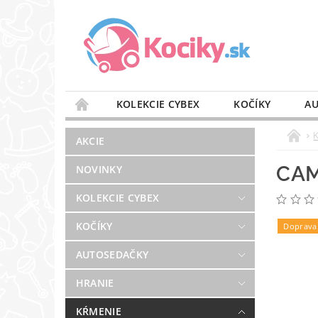
KOLEKCIE CYBEX
KOČÍKY
AU
STAROSTLIVOSŤ O VZDUCH
VÝBAVA DO 
AKCIE
BLOG
PREDAJŇA
KONTAKT
CAM
NOVINKY
KOLEKCIE CYBEX
KOČÍKY
Doprava
AUTOSEDAČKY
HRANIE
KŔMENIE