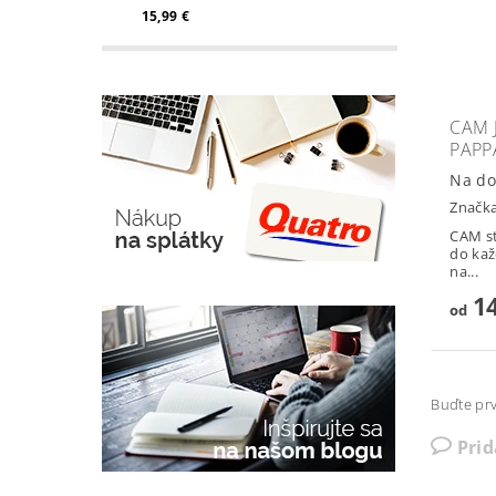
15,99 €
CAM 
PAP
Na do
Značk
CAM st
do kaž
na...
14
od
Buďte prv
Pri