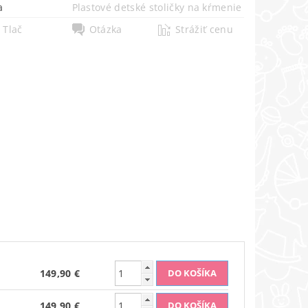
a
Plastové detské stoličky na kŕmenie
Tlač
Otázka
Strážiť cenu
149,90 €
149,90 €