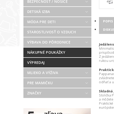
BEZPEČNOSŤ / NOSIČE
DETSKÁ IZBA
POPIS
MÓDA PRE DETI
DISKU
STAROSTLIVOSŤ O VZDUCH
VÝBAVA DO PÔRODNICE
Jedálens
Minimalis
NÁKUPNÉ POUKÁŽKY
prispôsob
Z jedálen
rukou uro
VÝPREDAJ
Praktick
MLIEKO A VÝŽIVA
Pappanann
zvládnete
odňať a 
PRE MAMIČKU
Skladná 
ZNAČKY
Stolička 
a môžete 
Praktické
európske