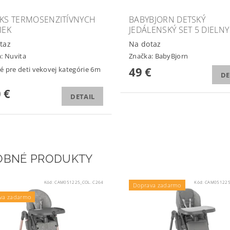
2KS TERMOSENZITÍVNYCH
BABYBJORN DETSKÝ
IEK
JEDÁLENSKÝ SET 5 DIELNY
taz
Na dotaz
a:
Nuvita
Značka:
BabyBjorn
49 €
 pre deti vekovej kategórie 6m
DE
 €
DETAIL
OBNÉ PRODUKTY
Kód:
CAM051225_COL. C264
Kód:
CAM051225
Doprava zadarmo
va zadarmo