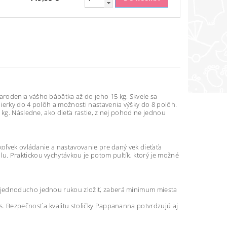
arodenia vášho bábätka až do jeho 15 kg. Skvele sa
ierky do 4 polôh a možnosti nastavenia výšky do 8 polôh.
 kg. Následne, ako dieťa rastie, z nej pohodlne jednou
koľvek ovládanie a nastavovanie pre daný vek dieťaťa
. Praktickou vychytávkou je potom pultík, ktorý je možné
 jednoducho jednou rukou zložiť, zaberá minimum miesta
s. Bezpečnosť a kvalitu stoličky Pappananna potvrdzujú aj