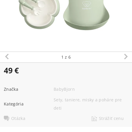
1
z 6
49 €
Značka
BabyBjorn
Sety, taniere, misky a poháre pre
Kategória
deti
Otázka
Strážiť cenu