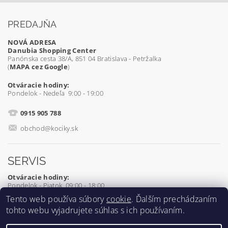
PREDAJŇA
NOVÁ ADRESA
Danubia Shopping Center
Panónska cesta 38/A, 851 04 Bratislava - Petržalka
(
MAPA cez Google
)
Otváracie hodiny:
Pondelok - Nedeľa 9:00 - 19:00
0915 905 788
obchod@kociky.sk
SERVIS
Otváracie hodiny:
Pondelok - Piatok 09:00 - 18:00
Tento web používa súbory
cookie
. Ďalším prechádzaním
0905 539 927
tohto webu vyjadrujete súhlas s ich používaním.
servis@kociky.sk