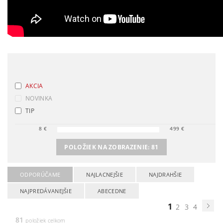
AKCIA
NOVINKA
TIP
8
€
499
€
POLOŽIEK NA ZOBRAZENIE:
81
ODPORÚČAME
NAJLACNEJŠIE
NAJDRAHŠIE
NAJPREDÁVANEJŠIE
ABECEDNE
1
2
3
4
81
položiek celkom