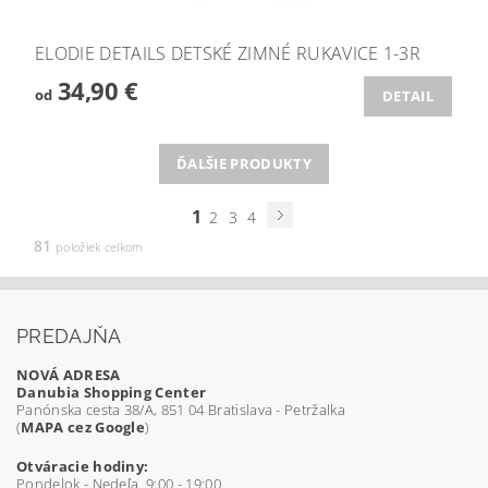
ELODIE DETAILS DETSKÉ ZIMNÉ RUKAVICE 1-3R
34,90 €
od
DETAIL
ĎALŠIE PRODUKTY
1
2
3
4
81
položiek celkom
PREDAJŇA
NOVÁ ADRESA
Danubia Shopping Center
Panónska cesta 38/A, 851 04 Bratislava - Petržalka
(
MAPA cez Google
)
Otváracie hodiny:
Pondelok - Nedeľa 9:00 - 19:00