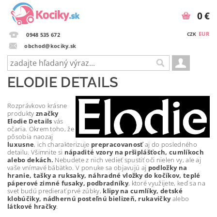
0 €
EUR
CZK
0948 535 672
obchod@kociky.sk
ELODIE DETAILS
Rozprávkovo krásne
produkty
značky
Elodie Details
vás
očaria. Okrem toho, že
pôsobia naozaj
luxusne
, ich charakterizuje
prepracovanosť
aj do posledného
detailu. Všimnite si
nápadité vzory na pršiplášťoch, cumlíkoch
alebo dekách.
Nebudete z nich vedieť spustiť oči nielen vy, ale aj
vaše vnímavé bábätko. V ponuke sa objavujú aj
podložky na
hranie, tašky a ruksaky, náhradné vložky do kočíkov, teplé
páperové zimné fusaky, podbradníky
, ktoré využijete, keď sa na
svet budú predierať prvé zúbky,
klipy na cumlíky, detské
klobúčiky, nádhernú posteľnú bielizeň, rukavičky
alebo
látkové hračky
.