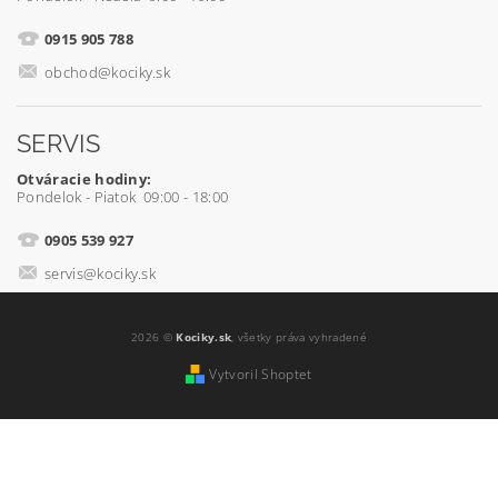
0915 905 788
obchod@kociky.sk
SERVIS
Otváracie hodiny:
Pondelok - Piatok 09:00 - 18:00
0905 539 927
servis@kociky.sk
2026 ©
Kociky.sk
, všetky práva vyhradené
Vytvoril Shoptet