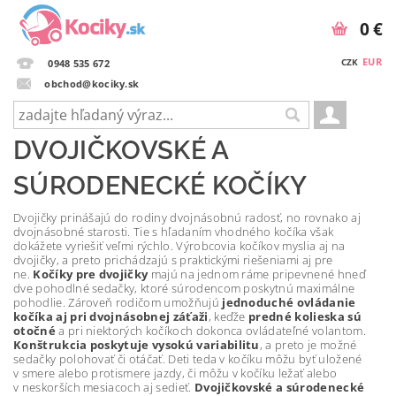
0 €
EUR
CZK
0948 535 672
obchod@kociky.sk
DVOJIČKOVSKÉ A
SÚRODENECKÉ KOČÍKY
Dvojičky prinášajú do rodiny dvojnásobnú radosť, no rovnako aj
dvojnásobné starosti. Tie s hľadaním vhodného kočíka však
dokážete vyriešiť veľmi rýchlo. Výrobcovia kočíkov myslia aj na
dvojičky, a preto prichádzajú s praktickými riešeniami aj pre
ne.
Kočíky pre dvojičky
majú na jednom ráme pripevnené hneď
dve pohodlné sedačky, ktoré súrodencom poskytnú maximálne
pohodlie. Zároveň rodičom umožňujú
jednoduché ovládanie
kočíka aj pri dvojnásobnej záťaži
, keďže
predné kolieska sú
otočné
a pri niektorých kočíkoch dokonca ovládateľné volantom.
Konštrukcia poskytuje vysokú variabilitu
, a preto je možné
sedačky polohovať či otáčať. Deti teda v kočíku môžu byť uložené
v smere alebo protismere jazdy, či môžu v kočíku ležať alebo
v neskorších mesiacoch aj sedieť.
Dvojičkovské a súrodenecké