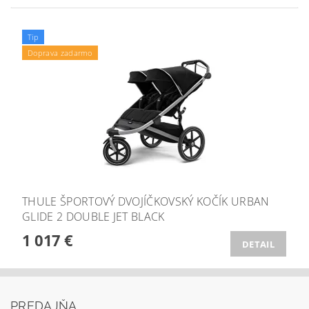
Tip
Doprava zadarmo
THULE ŠPORTOVÝ DVOJÍČKOVSKÝ KOČÍK URBAN
GLIDE 2 DOUBLE JET BLACK
1 017 €
DETAIL
PREDAJŇA