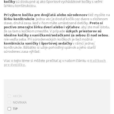
kočíky
sú dostupné aj ako športové vychádzkové kočíky s veľmi
ľahkou konštrukciou.
Pri výbere kočíka pre dvojčatá alebo súrodencov
tiež myslite na
šírku konštrukcie
. Jedna vec je dostať kočík cez dvere v zloženom
stave, druhá zasa, keď v ňom máte umiestnené detičky.
Preto si
poctivo zmerajte šírku dverí alebo i výťahov
, aby ste mali istotu,
že sa tam s kočíkom zmestíte. V prípade
úzkych priestorov sú
ideálne kočíky s vaničkami/sedačkami za sebou či nad sebou
,
nie vedľa seba. Pri súrodeneckých kočíkoch je tiež možná
kombinácia vaničky i športovej sedačky
v rámci jednej
konštrukcie. Bábätko si užije pohodlný spánok a jeho starší
súrodenec zasa výhľad.
Viac o tejto téme si môžete prečítať aj v našom článku o
Kočíkoch
pre dvojičky.
AKCIA
NOVINKA
TIP