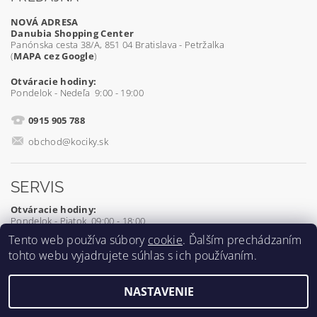
NOVÁ ADRESA
Danubia Shopping Center
Panónska cesta 38/A, 851 04 Bratislava - Petržalka
(
MAPA cez Google
)
Otváracie hodiny:
Pondelok - Nedeľa 9:00 - 19:00
0915 905 788
obchod@kociky.sk
SERVIS
Otváracie hodiny:
Pondelok - Piatok 09:00 - 18:00
Tento web používa súbory
cookie
. Ďalším prechádzaním
0905 539 927
tohto webu vyjadrujete súhlas s ich používaním.
servis@kociky.sk
NASTAVENIE
2026 ©
Kociky.sk
, všetky práva vyhradené