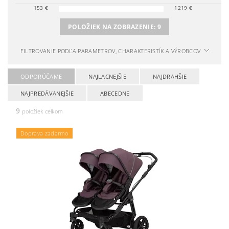
153
€
1219
€
POLOŽIEK NA ZOBRAZENIE:
9
FILTROVANIE PODĽA PARAMETROV, CHARAKTERISTÍK A VÝROBCOV
ODPORÚČAME
NAJLACNEJŠIE
NAJDRAHŠIE
NAJPREDÁVANEJŠIE
ABECEDNE
9
položiek celkom
Doprava zadarmo