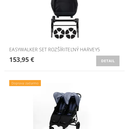
EASYWALKER SET ROZŠÍRITEĽNÝ HARVEY5
153,95 €
DETAIL
Doprava zadarmo