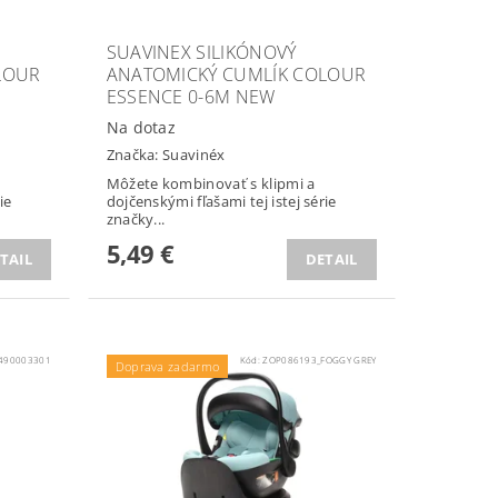
SUAVINEX SILIKÓNOVÝ
LOUR
ANATOMICKÝ CUMLÍK COLOUR
ESSENCE 0-6M NEW
Na dotaz
Značka:
Suavinéx
Môžete kombinovať s klipmi a
ie
dojčenskými fľašami tej istej série
značky...
5,49 €
TAIL
DETAIL
490003301
Kód:
ZOP086193_FOGGY GREY
Doprava zadarmo