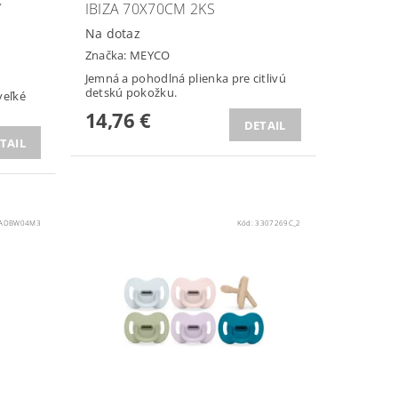
Y
IBIZA 70X70CM 2KS
Na dotaz
Značka:
MEYCO
Jemná a pohodlná plienka pre citlivú
detskú pokožku.
veľké
14,76 €
DETAIL
TAIL
ADBW04M3
Kód:
3307269C_2