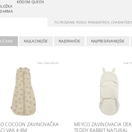
KÓDOM QUEEN
DLOŽKA
ZDARMA
FILTROVANIE PODĽA PARAMETROV, CHARAKTERI
RÚČAME
NAJLACNEJŠIE
NAJDRAHŠIE
NAJPREDÁVANEJŠIE
Kód:
2342236201
Kód:
2
O COCOON ZAVINOVAČKA
MEYCO ZAVINOVACIA DEK
ACÍ VAK 4-8M
TEDDY RABBIT NATURAL