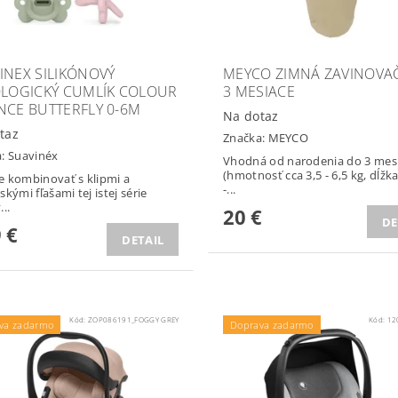
INEX SILIKÓNOVÝ
MEYCO ZIMNÁ ZAVINOVAČ
OLOGICKÝ CUMLÍK COLOUR
3 MESIACE
NCE BUTTERFLY 0-6M
Na dotaz
taz
Značka:
MEYCO
a:
Suavinéx
Vhodná od narodenia do 3 mes
(hmotnosť cca 3,5 - 6,5 kg, dĺžka
 kombinovať s klipmi a
-...
kými fľašami tej istej série
..
20 €
DE
 €
DETAIL
Kód:
ZOP086191_FOGGY GREY
Kód:
12
va zadarmo
Doprava zadarmo