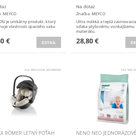
taz
Na dotaz
a:
MEYCO
Značka:
MEYCO
 je unikátny produkt, ktorý
Ultra mäkká a teplá zavinovaci
uje vlastnosti spacieho vaku
vďaka plyšovému vonkajšiemu
materiálu.
80 €
28,80 €
DETAIL
DE
Kód:
BRR023046_MOONBEAM
Kód:
NEN-M
AX RÖMER LETNÝ POŤAH
NENO NEO JEDNORÁZOV