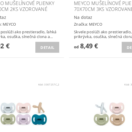
O MUŠELÍNOVÉ PLIENKY
MEYCO MUŠELÍNOVÉ PLI
0CM 2KS VZOROVANÉ
70X70CM 3KS VZOROVAN
taz
Na dotaz
a:
MEYCO
Značka:
MEYCO
 poslúži ako prestieradlo, ľahká
Skvele poslúži ako prestieradlo,
vka, osuška, slnečná clona a...
prikrývka, osuška, slnečná clona 
92 €
8,49 €
od
DETAIL
DE
Kód:
3307257C_2
Kód:
3