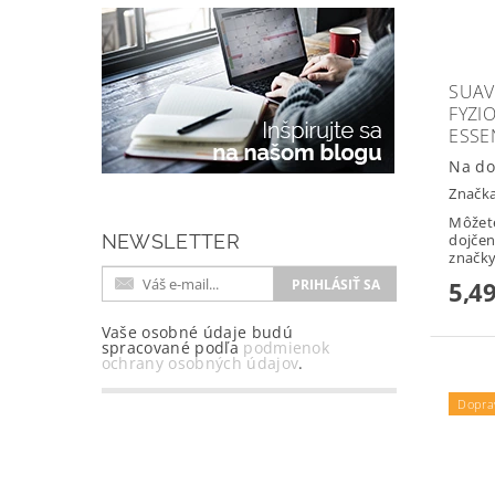
SUAV
FYZI
ESSE
Na do
Značk
Môžete
dojčens
NEWSLETTER
značky.
5,49
Vaše osobné údaje budú
spracované podľa
podmienok
ochrany osobných údajov
.
Dopra