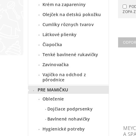
Krém na zapareniny
PO
ZOPA 
Olejček na detskú pokožku
Cumlíky rôznych tvarov
Látkové plienky
ODPO
Čiapočka
Tenké bavlnené rukavičky
Zavinovačka
Vajíčko na odchod z
pôrodnice
PRE MAMIČKU
Oblečenie
Dojčiace podprsenky
Bavlnené nohavičky
MEYC
Hygienické potreby
A SP