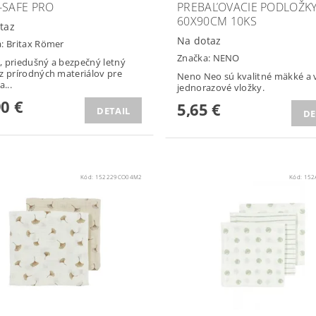
-SAFE PRO
PREBAĽOVACIE PODLOŽK
60X90CM 10KS
taz
Na dotaz
a:
Britax Römer
Značka:
NENO
 priedušný a bezpečný letný
z prírodných materiálov pre
Neno Neo sú kvalitné mäkké a 
a...
jednorazové vložky.
90 €
5,65 €
DETAIL
DE
Kód:
152229CO04M2
Kód:
152