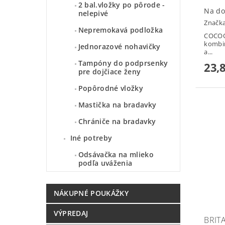
2 bal.vložky po pôrode -
Na do
nelepivé
Značk
Nepremokavá podložka
COCOON
kombin
Jednorazové nohavičky
a...
Tampóny do podprsenky
23,
pre dojčiace ženy
Popôrodné vložky
Mastička na bradavky
Chrániče na bradavky
Iné potreby
Odsávačka na mlieko
podľa uváženia
NÁKUPNÉ POUKÁŽKY
VÝPREDAJ
BRIT