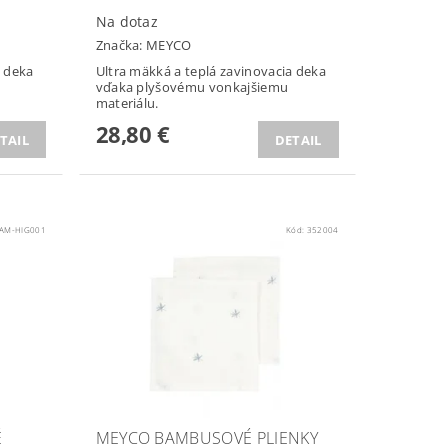
Na dotaz
Značka:
MEYCO
a deka
Ultra mäkká a teplá zavinovacia deka
vďaka plyšovému vonkajšiemu
materiálu.
28,80 €
TAIL
DETAIL
AM-HIG001
Kód:
352004
É
MEYCO BAMBUSOVÉ PLIENKY