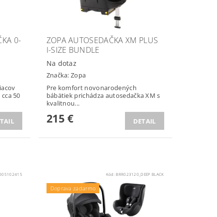
KA 0-
ZOPA AUTOSEDAČKA XM PLUS
I-SIZE BUNDLE
Na dotaz
Značka:
Zopa
iacov
Pre komfort novonarodených
 cca 50
bábätiek prichádza autosedačka XM s
kvalitnou...
215 €
TAIL
DETAIL
005102415
Kód:
BRR023120_DEEP BLACK
Podložka ZOPA zdarma
Doprava zadarmo