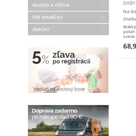
BABY
MLIEKO A VÝŽIVA
Na do
PRE MAMIČKU
Značk
Mäkký,
ZNAČKY
poťah 
svieže 
68,