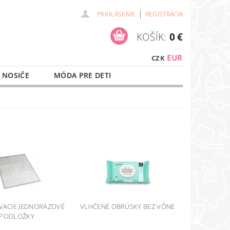
|
PRIHLÁSENIE
REGISTRÁCIA
KOŠÍK:
0 €
EUR
CZK
 NOSIČE
MÓDA PRE DETI
NAŠE SLUŽBY
O NÁKUPE
VACIE JEDNORÁZOVÉ
VLHČENÉ OBRÚSKY BEZ VÔNE
PODLOŽKY