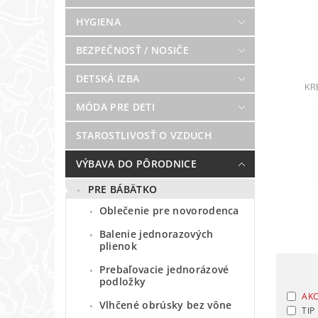
HYGIENA
BEZPEČNOSŤ / NOSIČE
DETSKÁ IZBA
KR
MÓDA PRE DETI
STAROSTLIVOSŤ O VZDUCH
VÝBAVA DO PÔRODNICE
PRE BÁBÄTKO
Oblečenie pre novorodenca
Balenie jednorazových
plienok
Prebaľovacie jednorázové
podložky
AKC
Vlhčené obrúsky bez vône
TIP