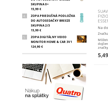
SKUPINA 0+
15,99 €
SUAV
FYZI
ZOPA PRIEDUŠNÁ PODLOŽKA
ESSE
DO AUTOSEDAČKY BREEZE
SKUPINA 2/3
Na do
15,99 €
Značk
ZOPA DIGITÁLNY VIDEO
Môžete
MONITOR HOME & CAR 3V1
dojčens
124,90 €
značky.
5,49