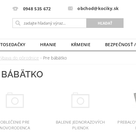
obchod@kociky.sk
0948 535 672
TOSEDAČKY
HRANIE
KŔMENIE
BEZPEČNOSŤ /
PÔRODNICE
MLIEKO A VÝŽIVA
PRE MAMIČKU
Výbava do pôrodnice
Pre bábätko
 BÁBÄTKO
OBLEČENIE PRE
BALENIE JEDNORAZOVÝCH
PREBAĽO
NOVORODENCA
PLIENOK