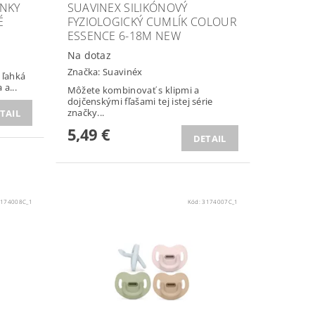
ENKY
SUAVINEX SILIKÓNOVÝ
É
FYZIOLOGICKÝ CUMLÍK COLOUR
ESSENCE 6-18M NEW
Na dotaz
Značka:
Suavinéx
 ľahká
a...
Môžete kombinovať s klipmi a
dojčenskými fľašami tej istej série
značky...
TAIL
5,49 €
DETAIL
174008C_1
Kód:
3174007C_1