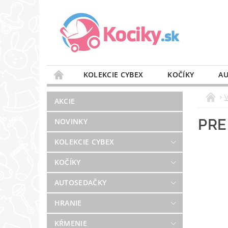
KOLEKCIE CYBEX
KOČÍKY
AU
STAROSTLIVOSŤ O VZDUCH
VÝBAVA DO 
AKCIE
BLOG
PREDAJŇA
KONTAKT
PRE
NOVINKY
KOLEKCIE CYBEX
KOČÍKY
AUTOSEDAČKY
HRANIE
KŔMENIE