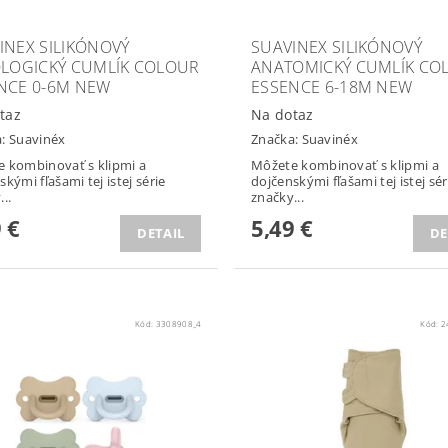
INEX SILIKÓNOVÝ
SUAVINEX SILIKÓNOVÝ
OLOGICKÝ CUMLÍK COLOUR
ANATOMICKÝ CUMLÍK CO
NCE 0-6M NEW
ESSENCE 6-18M NEW
taz
Na dotaz
a:
Suavinéx
Značka:
Suavinéx
 kombinovať s klipmi a
Môžete kombinovať s klipmi a
kými fľašami tej istej série
dojčenskými fľašami tej istej sér
..
značky...
 €
5,49 €
DETAIL
DE
Kód:
3308908_4
Kód:
2