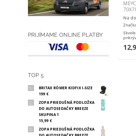
MEYC
70X7
Na do
Značk
Skvele
PRIJÍMAME ONLINE PLATBY
prikrý
12,
TOP 5
BRITAX RÖMER KIDFIX I-SIZE
199 €
ZOPA PRIEDUŠNÁ PODLOŽKA
DO AUTOSEDAČKY BREEZE
SKUPINA 1
15,99 €
ZOPA PRIEDUŠNÁ PODLOŽKA
DO AUTOSEDAČKY BREEZE