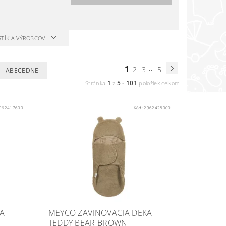
STÍK A VÝROBCOV
1
...
2
3
5
ABECEDNE
1
5
101
Stránka
z
-
položiek celkom
962417600
Kód:
2962428000
A
MEYCO ZAVINOVACIA DEKA
TEDDY BEAR BROWN