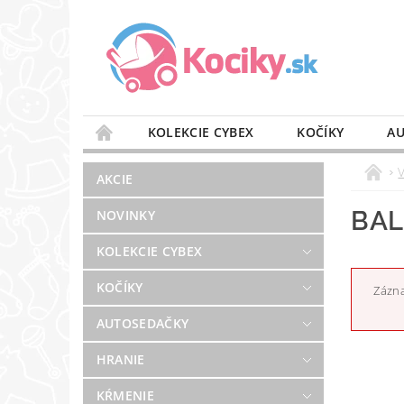
KOLEKCIE CYBEX
KOČÍKY
AU
STAROSTLIVOSŤ O VZDUCH
VÝBAVA DO 
AKCIE
BLOG
PREDAJŇA
KONTAKT
BAL
NOVINKY
KOLEKCIE CYBEX
KOČÍKY
Zázna
AUTOSEDAČKY
HRANIE
KŔMENIE