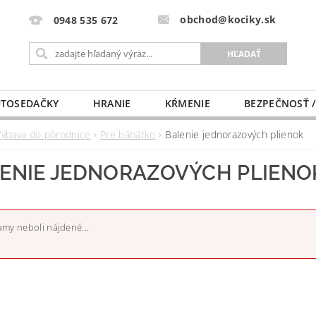
obchod@kociky.sk
0948 535 672
TOSEDAČKY
HRANIE
KŔMENIE
BEZPEČNOSŤ /
PÔRODNICE
MLIEKO A VÝŽIVA
PRE MAMIČKU
Výbava do pôrodnice
Pre bábätko
Balenie jednorazových plienok
ENIE JEDNORAZOVÝCH PLIENO
my neboli nájdené...