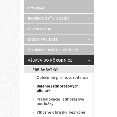
HYGIENA
BEZPEČNOSŤ / NOSIČE
DETSKÁ IZBA
MÓDA PRE DETI
STAROSTLIVOSŤ O VZDUCH
VÝBAVA DO PÔRODNICE
PRE BÁBÄTKO
Oblečenie pre novorodenca
Balenie jednorazových
plienok
Prebaľovacie jednorázové
podložky
Vlhčené obrúsky bez vône