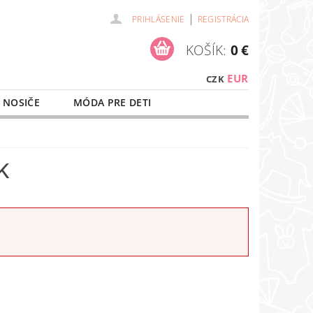
|
PRIHLÁSENIE
REGISTRÁCIA
KOŠÍK:
0 €
EUR
CZK
 NOSIČE
MÓDA PRE DETI
NAŠE SLUŽBY
O NÁKUPE
K