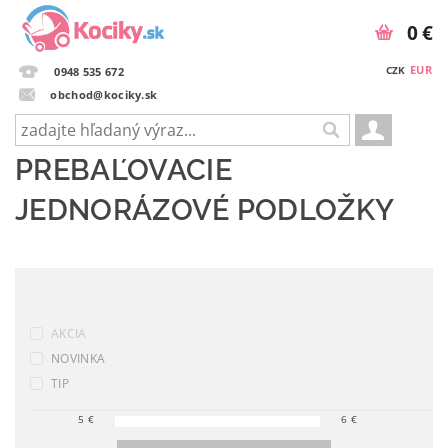
0 €
EUR
CZK
0948 535 672
obchod@kociky.sk
PREBAĽOVACIE
JEDNORÁZOVÉ PODLOŽKY
AKCIA
NOVINKA
TIP
5
€
6
€