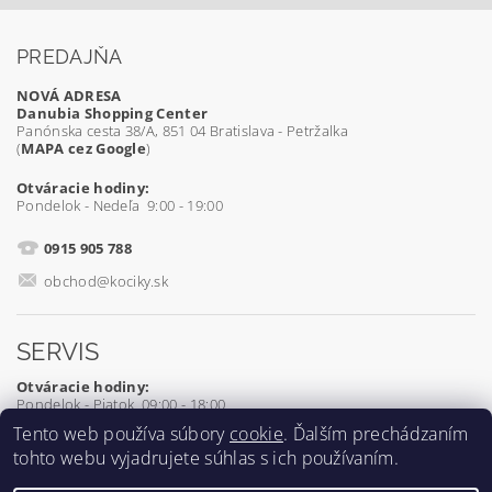
PREDAJŇA
NOVÁ ADRESA
Danubia Shopping Center
Panónska cesta 38/A, 851 04 Bratislava - Petržalka
(
MAPA cez Google
)
Otváracie hodiny:
Pondelok - Nedeľa 9:00 - 19:00
0915 905 788
obchod@kociky.sk
SERVIS
Otváracie hodiny:
Pondelok - Piatok 09:00 - 18:00
Tento web používa súbory
cookie
. Ďalším prechádzaním
0905 539 927
tohto webu vyjadrujete súhlas s ich používaním.
servis@kociky.sk