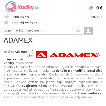
0 €
EUR
CZK
0948 535 672
obchod@kociky.sk
ADAMEX
Značka
Adamex
má
na trhu
priestranné
kočíky
nádhernýc
h
farieb, v ktorých si
pohodlne oddýchnu aj väčšie bábätká a batoľatá.
Prvé mesiace ich života im dokonca
dokážu nahradiť aj postieľku
alebo kolísku na spanie
. Kočíky sa dajú jednoducho zložiť
a prenášať napríklad v aute alebo v menšom výťahu. Ak chcete
nákup kočíkov vyriešiť na jeden šup, dobrým rozhodnutím je
zadovážiť si
dvojkombináciu
. Ani sa nenazdáte a bábätko vhupne
do obdobia, keď už bude chcieť len sedieť a pozorovať okolitý svet.
V prvej výbave bábätka určite nesmie chýbať
malá autosedačka
,
s ktorou si po vás a dieťatko do pôrodnice príde hrdý otecko.