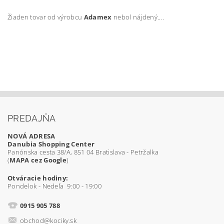
Žiaden tovar od výrobcu
Adamex
nebol nájdený....
PREDAJŇA
NOVÁ ADRESA
Danubia Shopping Center
Panónska cesta 38/A, 851 04 Bratislava - Petržalka
(
MAPA cez Google
)
Otváracie hodiny:
Pondelok - Nedeľa 9:00 - 19:00
0915 905 788
obchod@kociky.sk