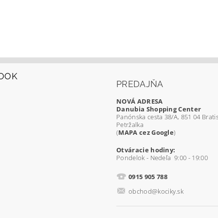
OOK
PREDAJŇA
NOVÁ ADRESA
Danubia Shopping Center
Panónska cesta 38/A, 851 04 Bratis
Petržalka
(
MAPA cez Google
)
Otváracie hodiny:
Pondelok - Nedeľa 9:00 - 19:00
0915 905 788
obchod@kociky.sk