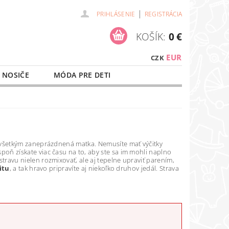
|
PRIHLÁSENIE
REGISTRÁCIA
KOŠÍK:
0 €
EUR
CZK
 NOSIČE
MÓDA PRE DETI
NAŠE SLUŽBY
O NÁKUPE
všetkým zaneprázdnená matka. Nemusíte mať výčitky
aspoň získate viac času na to, aby ste sa im mohli naplno
stravu nielen rozmixovať, ale aj tepelne upraviť parením,
itu
, a tak hravo pripravíte aj niekoľko druhov jedál. Strava