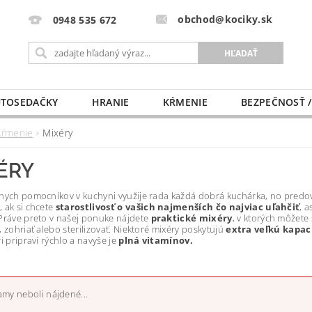
obchod@kociky.sk
0948 535 672
TOSEDAČKY
HRANIE
KŔMENIE
BEZPEČNOSŤ /
PÔRODNICE
MLIEKO A VÝŽIVA
PRE MAMIČKU
Kŕmenie
Mixéry
ÉRY
nych pomocníkov v kuchyni využije rada každá dobrá kuchárka, no predo
 ak si chcete
starostlivosť o vašich najmenších čo najviac uľahčiť
, 
Práve preto v našej ponuke nájdete
praktické mixéry
, v ktorých môžete 
, zohriať alebo sterilizovať. Niektoré mixéry poskytujú
extra veľkú kapac
ri pripraví rýchlo a navyše je
plná vitamínov.
my neboli nájdené...