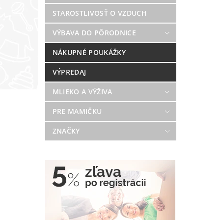
STAROSTLIVOSŤ O VZDUCH
VÝBAVA DO PÔRODNICE
NÁKUPNÉ POUKÁŽKY
VÝPREDAJ
MLIEKO A VÝŽIVA
PRE MAMIČKU
ZNAČKY