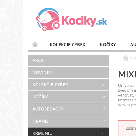
KOLEKCIE CYBEX
KOČÍKY
AU
STAROSTLIVOSŤ O VZDUCH
VÝBAVA DO 
AKCIE
BLOG
PREDAJŇA
KONTAKT
MIX
NOVINKY
KOLEKCIE CYBEX
Univerzál
svedomia,
venovať. 
KOČÍKY
rozmraziť
sa v mixé
AUTOSEDAČKY
HRANIE
Zázna
KŔMENIE