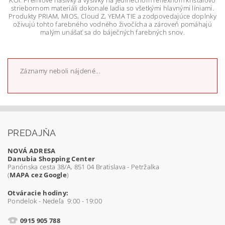
striebornom materiáli dokonale ladia so všetkými hlavnými líniami.
Produkty PRIAM, MIOS, Cloud Z, YEMA TIE a zodpovedajúce doplnky
oživujú tohto farebného vodného živočícha a zároveň pomáhajú
malým unášať sa do báječných farebných snov.
Záznamy neboli nájdené...
PREDAJŇA
NOVÁ ADRESA
Danubia Shopping Center
Panónska cesta 38/A, 851 04 Bratislava - Petržalka
(
MAPA cez Google
)
Otváracie hodiny:
Pondelok - Nedeľa 9:00 - 19:00
0915 905 788