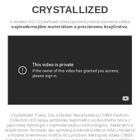
CRYSTALLIZED
V kolekcii KOI Crystallized ožíva tajomné vodné stvorenie vďaka
najmodernejším materiálom a precíznemu krajčírstvu.
Crystallized. Pokoj. Sila a šťastie. Nová kolekcia CYBEX Fashion
Collection KOI spája symboliku tajomného podvodného tvora z
japonskej mytológie s najmodernejšou technológiou, materiálmi a
krajčírstvom. Rovnako ako samotný podvodný klenot môžu moderní
a módne orientovaní rodičia ísť s prúdom metropoly vďaka CYBEX
KOI. Prémiové nášivky a výšivky na jedinečnom reflexnom krištáľovo