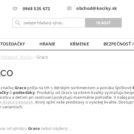
obchod@kociky.sk
0948 535 672
TOSEDAČKY
HRANIE
KŔMENIE
BEZPEČNOSŤ /
PÔRODNICE
MLIEKO A VÝŽIVA
PRE MAMIČKU
Predávané značky
Graco
ACO
 značka
Graco
prišla na trh s detským sortimentom a ponúka špičkové
ačky
či
podsedáky
. Produkty od Graco sa okrem kvality vyznačujú bez
nosťou a deťom pri cestovaní poskytujú maximálne pohodlie. V našej po
k Graco Connext,
ktorý splní vaše predstavy o vysokej kvalite. Dostup
h variantoch.
ovar od výrobcu
Graco
nebol nájdený....