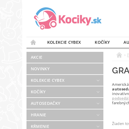
KOLEKCIE CYBEX
KOČÍKY
AU
STAROSTLIVOSŤ O VZDUCH
VÝBAVA DO 
AKCIE
BLOG
PREDAJŇA
KONTAKT
GR
NOVINKY
KOLEKCIE CYBEX
Americká
autosed
KOČÍKY
inovatív
podsedá
farebnýc
AUTOSEDAČKY
HRANIE
Žiaden t
KŔMENIE