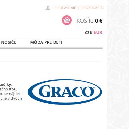
|
PRIHLÁSENIE
REGISTRÁCIA
KOŠÍK:
0 €
EUR
CZK
 NOSIČE
MÓDA PRE DETI
NAŠE SLUŽBY
O NÁKUPE
kočíky
,
pečnosťou,
nuke nájdete
ný je v dvoch