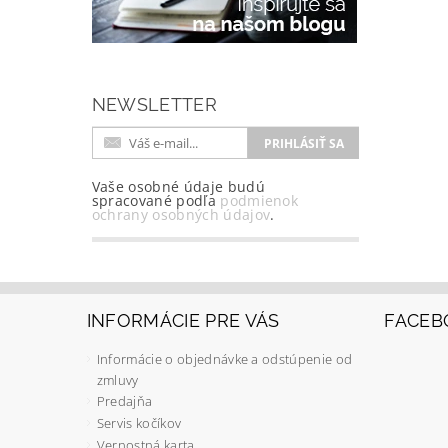
NEWSLETTER
Vaše osobné údaje budú
spracované podľa
podmienok
ochrany osobných údajov
.
INFORMÁCIE PRE VÁS
FACEB
Informácie o objednávke a odstúpenie od
zmluvy
Predajňa
Servis kočíkov
Vernostná karta