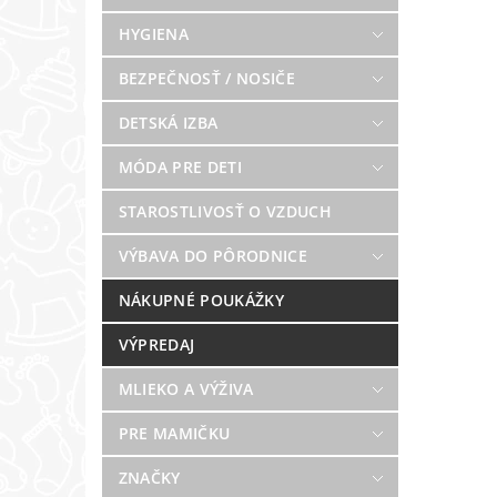
HYGIENA
BEZPEČNOSŤ / NOSIČE
DETSKÁ IZBA
MÓDA PRE DETI
STAROSTLIVOSŤ O VZDUCH
VÝBAVA DO PÔRODNICE
NÁKUPNÉ POUKÁŽKY
VÝPREDAJ
MLIEKO A VÝŽIVA
PRE MAMIČKU
ZNAČKY