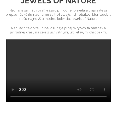
JEWELS OF
NATURE
Nechajte sa inšpirovať krásou prírodného sveta a pripravte sa
prepadnúť kúzlu nádherne sa trblietavých chrobákov, ktorí zdobia
našu najnovšiu módnu kolekciu: Jewels of Nature
Nahliadnite do tajuplnej džungle plnej skrytých tajomstiev a
prírodnej krásy na čele s úchvatnými, trblietavými chrobákmi.