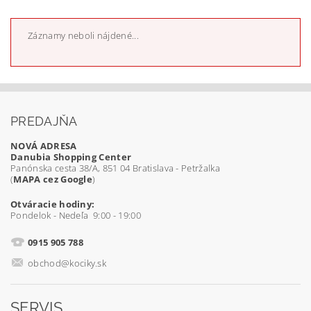
Záznamy neboli nájdené...
PREDAJŇA
NOVÁ ADRESA
Danubia Shopping Center
Panónska cesta 38/A, 851 04 Bratislava - Petržalka
(
MAPA cez Google
)
Otváracie hodiny:
Pondelok - Nedeľa 9:00 - 19:00
0915 905 788
obchod@kociky.sk
SERVIS