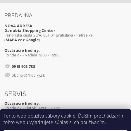
PREDAJŇA
NOVÁ ADRESA
Danubia Shopping Center
Panónska cesta 38/A, 851 04 Bratislava - Petržalka
(
MAPA cez Google
)
Otváracie hodiny:
Pondelok - Nedeľa 9:00 - 19:00
0915 905 788
obchod@kociky.sk
SERVIS
Otváracie hodiny:
Pondelok - Piatok 09:00 - 18:00
Tento web používa súbory
cookie
. Ďalším prechádzaním
0905 539 927
tohto webu vyjadrujete súhlas s ich používaním.
servis@kociky.sk