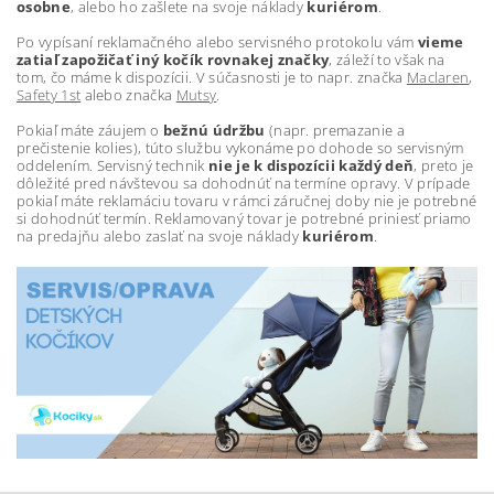
osobne
, alebo ho zašlete na svoje náklady
kuriérom
.
Po vypísaní reklamačného alebo servisného protokolu vám
vieme
zatiaľ zapožičať iný kočík rovnakej značky
, záleží to však na
tom, čo máme k dispozícii. V súčasnosti je to napr. značka
Maclaren
,
Safety 1st
alebo značka
Mutsy
.
Pokiaľ máte záujem o
bežnú údržbu
(napr. premazanie a
prečistenie kolies), túto službu vykonáme po dohode so servisným
oddelením. Servisný technik
nie je k dispozícii každý deň
, preto je
dôležité pred návštevou sa dohodnúť na termíne opravy. V prípade
pokiaľ máte reklamáciu tovaru v rámci záručnej doby nie je potrebné
si dohodnúť termín. Reklamovaný tovar je potrebné priniesť priamo
na predajňu alebo zaslať na svoje náklady
kuriérom
.