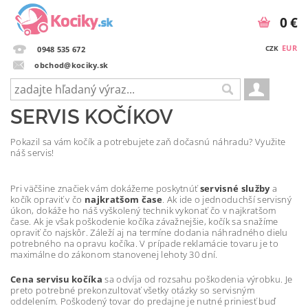
0 €
EUR
CZK
0948 535 672
obchod@kociky.sk
SERVIS KOČÍKOV
Pokazil sa vám kočík a potrebujete zaň dočasnú náhradu? Využite
náš servis!
Pri väčšine značiek vám dokážeme poskytnúť
servisné služby
a
kočík opraviť v čo
najkratšom čase
. Ak ide o jednoduchší servisný
úkon, dokáže ho náš vyškolený technik vykonať čo v najkratšom
čase. Ak je však poškodenie kočíka závažnejšie, kočík sa snažíme
opraviť čo najskôr. Záleží aj na termíne dodania náhradného dielu
potrebného na opravu kočíka. V prípade reklamácie tovaru je to
maximálne do zákonom stanovenej lehoty 30 dní.
Cena servisu kočíka
sa odvíja od rozsahu poškodenia výrobku. Je
preto potrebné prekonzultovať všetky otázky so servisným
oddelením. Poškodený tovar do predajne je nutné priniesť buď