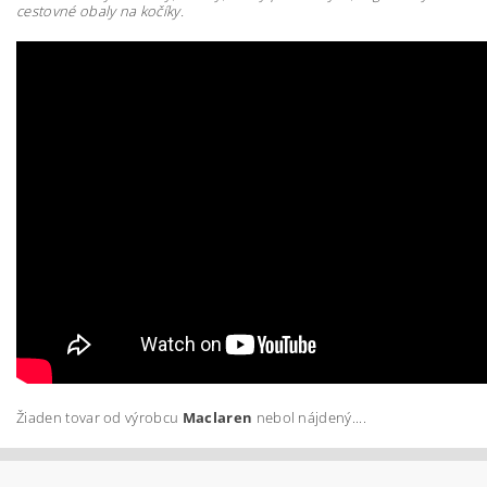
cestovné obaly na kočíky.
Žiaden tovar od výrobcu
Maclaren
nebol nájdený....