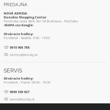
PREDAJŇA
NOVÁ ADRESA
Danubia Shopping Center
Panónska cesta 38/A, 851 04 Bratislava - Petržalka
(
MAPA cez Google
)
Otváracie hodiny:
Pondelok - Nedeľa 9:00 - 19:00
0915 905 788
obchod@kociky.sk
SERVIS
Otváracie hodiny:
Pondelok - Piatok 09:00 - 18:00
0905 539 927
servis@kociky.sk