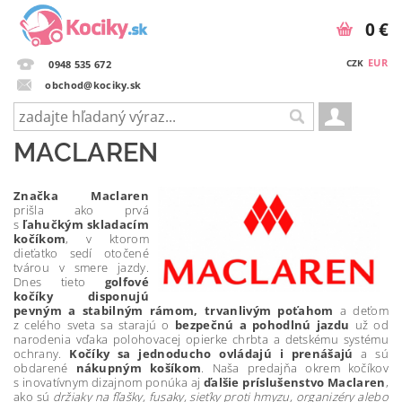
0 €
EUR
CZK
0948 535 672
obchod@kociky.sk
MACLAREN
Značka Maclaren
prišla ako prvá
s
ľahučkým skladacím
kočíkom
, v ktorom
dieťatko sedí otočené
tvárou v smere jazdy.
Dnes tieto
golfové
kočíky disponujú
pevným a stabilným rámom, trvanlivým poťahom
a deťom
z celého sveta sa starajú o
bezpečnú a pohodlnú jazdu
už od
narodenia vďaka polohovacej opierke chrbta a detskému systému
ochrany.
Kočíky sa
jednoducho ovládajú i prenášajú
a sú
obdarené
nákupným košíkom
. Naša predajňa okrem kočíkov
s inovatívnym dizajnom ponúka aj
ďalšie príslušenstvo Maclaren
,
ako sú
držiaky na fľašky, fusaky, sieťky proti hmyzu, organizéry alebo