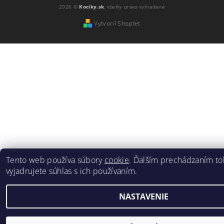
2026 ©
Kociky.sk
, všetky práva vyhradené
Vytvoril Shoptet
Tento web používa súbory
cookie
. Ďalším prechádzaním t
vyjadrujete súhlas s ich používaním.
NASTAVENIE