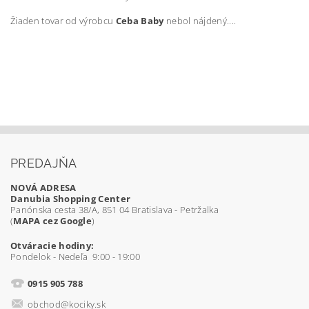
Žiaden tovar od výrobcu
Ceba Baby
nebol nájdený....
PREDAJŇA
NOVÁ ADRESA
Danubia Shopping Center
Panónska cesta 38/A, 851 04 Bratislava - Petržalka
(
MAPA cez Google
)
Otváracie hodiny:
Pondelok - Nedeľa 9:00 - 19:00
0915 905 788
obchod@kociky.sk