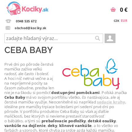
0 €
EUR
CZK
0948 535 672
obchod@kociky.sk
CEBA BABY
Prvé dni po pôrode čerstvá
mamička zažíva veľkú
radosť, ale často i bolesť.
A hoci nič netrvá večne a aj
na nepríjemné pocity sa
časom zabudne, predsa len
nie je na škodu si pomôcť
dostupnými pomôckami
. Poľská značka
Ceba Baby
má vo svojom portfóliu všetko, čo nastávajúca, ale aj
čerstvá mamička využije. Neoceniteľné sú napríklad
sedacie kruhy
,
ideálne pre mamičky trpiace bolesťami pri sedení prvé dni po
pôrode. V portfóliu produktov Ceba Baby sú však aj ďalšie
maličkosti, bez ktorých si nevieme prestaviť starostlivosť
o bábätko, a tými sú
prebaľovacie podložky
,
detské osušky
,
vankúše na dojčenie
,
deky
,
klinové vankúše
, a to všetko vo
farbách a vzoroch, ktoré chytia za srdce azda každú mamičku.