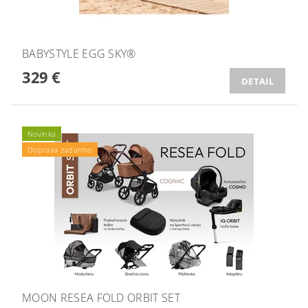
BABYSTYLE EGG SKY®
329 €
DETAIL
Novinka
Doprava zadarmo
MOON RESEA FOLD ORBIT SET