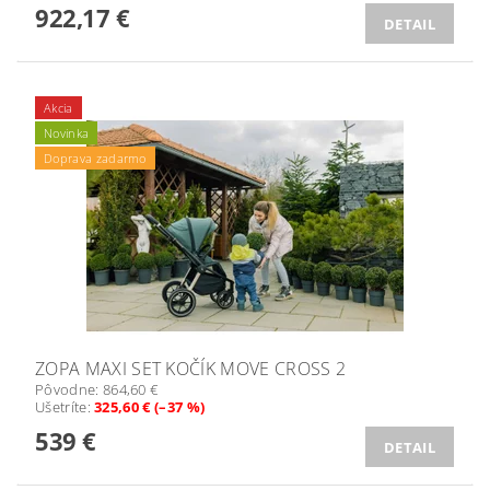
922,17 €
DETAIL
Akcia
Novinka
Doprava zadarmo
ZOPA MAXI SET KOČÍK MOVE CROSS 2
Pôvodne:
864,60 €
Ušetríte
:
325,60 € (–37 %)
539 €
DETAIL