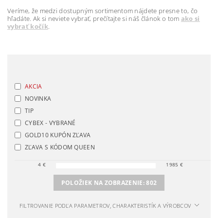
Veríme, že medzi dostupným sortimentom nájdete presne to, čo
hľadáte. Ak si neviete vybrať, prečítajte si náš článok o tom
ako si
vybrať kočík
.
AKCIA
NOVINKA
TIP
CYBEX - VYBRANÉ
GOLD10 KUPÓN ZĽAVA
ZĽAVA S KÓDOM QUEEN
4
€
1985
€
POLOŽIEK NA ZOBRAZENIE:
802
FILTROVANIE PODĽA PARAMETROV, CHARAKTERISTÍK A VÝROBCOV