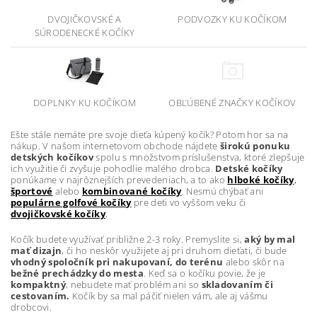
DVOJIČKOVSKÉ A
PODVOZKY KU KOČÍKOM
SÚRODENECKÉ KOČÍKY
DOPLNKY KU KOČÍKOM
OBĽÚBENÉ ZNAČKY KOČÍKOV
Ešte stále nemáte pre svoje dieťa kúpený kočík? Potom hor sa na
nákup. V našom internetovom obchode nájdete
širokú ponuku
detských kočíkov
spolu s množstvom príslušenstva, ktoré zlepšuje
ich využitie či zvyšuje pohodlie malého drobca.
Detské kočíky
ponúkame v najrôznejších prevedeniach, a to ako
hlboké kočíky
,
športové
alebo
kombinované kočíky
. Nesmú chýbať ani
populárne golfové kočíky
pre deti vo vyššom veku či
dvojičkovské kočíky
.
Kočík budete využívať približne 2-3 roky. Premyslite si,
aký by mal
mať dizajn
, či ho neskôr využijete aj pri druhom dieťati, či bude
vhodný spoločník pri nakupovaní, do terénu
alebo skôr na
bežné prechádzky do mesta
. Keď sa o kočíku povie, že je
kompaktný
, nebudete mať problém ani so
skladovaním či
cestovaním.
Kočík by sa mal páčiť nielen vám, ale aj vášmu
drobcovi.