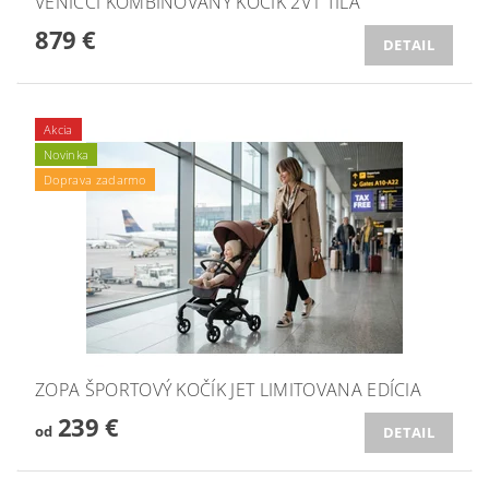
VENICCI KOMBINOVANÝ KOČÍK 2V1 TILA
879 €
DETAIL
Akcia
Novinka
Doprava zadarmo
ZOPA ŠPORTOVÝ KOČÍK JET LIMITOVANA EDÍCIA
239 €
od
DETAIL