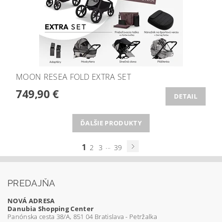
MOON RESEA FOLD EXTRA SET
749,90 €
DETAIL
ĎALŠIE PRODUKTY
1
...
2
3
39
PREDAJŇA
NOVÁ ADRESA
Danubia Shopping Center
Panónska cesta 38/A, 851 04 Bratislava - Petržalka