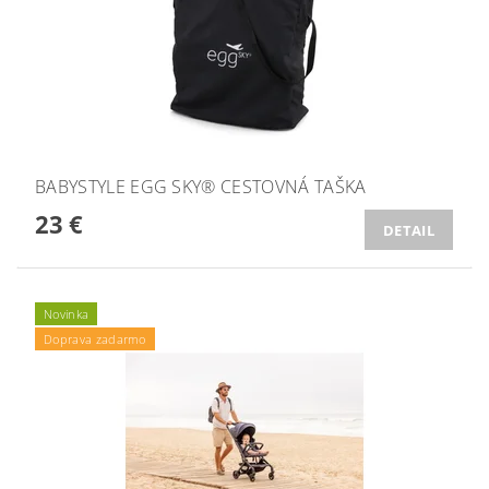
BABYSTYLE EGG SKY® CESTOVNÁ TAŠKA
23 €
DETAIL
Novinka
Doprava zadarmo