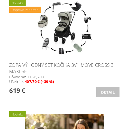
Novinka
Doprava zadarmo
ZOPA VÝHODNÝ SET KOČÍKA 3V1 MOVE CROSS 3
MAXI SET
Pôvodne:
1 026,70 €
Ušetríte
:
407,70 € (–39 %)
619 €
DETAIL
Novinka