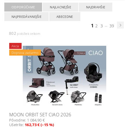
ODPORÚČAME
NAJLACNEJŠIE
NAJDRAHŠIE
NAJPREDÁVANEJŠIE
ABECEDNE
1
...
2
3
39
802
položiek celkom
Akcia
Doprava zadarmo
MOON ORBIT SET CIAO 2026
Pôvodne:
1 084,90 €
Ušetríte
:
162,73 € (–15 %)