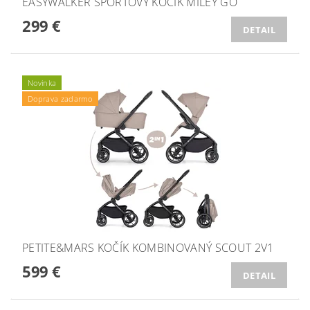
EASYWALKER ŠPORTOVÝ KOČÍK MILEY GO
299 €
DETAIL
Novinka
Doprava zadarmo
PETITE&MARS KOČÍK KOMBINOVANÝ SCOUT 2V1
599 €
DETAIL