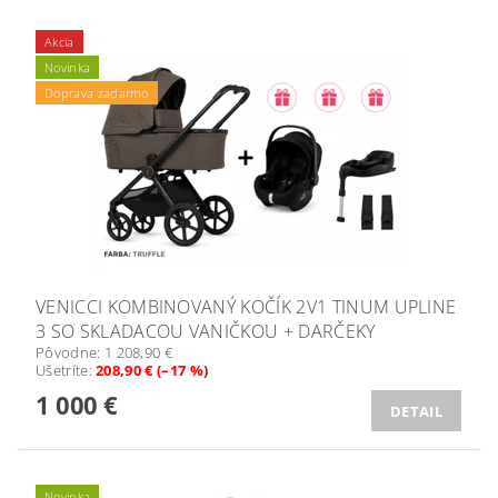
Akcia
Novinka
Doprava zadarmo
VENICCI KOMBINOVANÝ KOČÍK 2V1 TINUM UPLINE
3 SO SKLADACOU VANIČKOU + DARČEKY
Pôvodne:
1 208,90 €
Ušetríte
:
208,90 € (–17 %)
1 000 €
DETAIL
Novinka