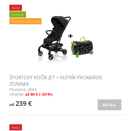
Akcia
Novinka
Doprava zadarmo
ŠPORTOVÝ KOČÍK JET + KUFRÍK PACK&RIDE
ZDARMA
Pôvodne:
299 €
Ušetríte
:
až 60 € (–20 %)
239 €
od
DETAIL
Akcia