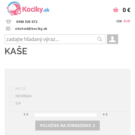
0 €
EUR
CZK
0948 535 672
obchod@kociky.sk
KAŠE
AKCIA
NOVINKA
TIP
3
€
4
€
POLOŽIEK NA ZOBRAZENIE:
2