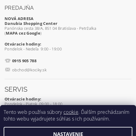
PREDAJŇA
NOVÁ ADRESA
Danubia Shopping Center
Panónska cesta 38/A, 851 04 Bratislava - Petržalka
(
MAPA cez Google
)
Otváracie hodiny:
Pondelok - Nedeľa 9:00 - 19:00
0915 905 788
obchod@kociky.sk
SERVIS
Otváracie hodiny:
Pondelok - Piatok 09:00 - 18:00
Tento web používa súbory
cookie
. Ďalším prechádzaním
0905 539 927
tohto webu vyjadrujete súhlas s ich používaním.
servis@kociky.sk
NASTAVENIE