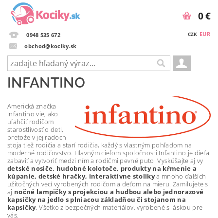
0 €
EUR
CZK
0948 535 672
obchod@kociky.sk
INFANTINO
Americká značka
Infantino vie, ako
uľahčiť rodičom
starostlivosť o deti,
pretože v jej radoch
stoja tiež rodičia a starí rodičia, každý s vlastným pohľadom na
moderné rodičovstvo. Hlavným cieľom spoločnosti Infantino je dieťa
zabaviť a vytvoriť medzi ním a rodičmi pevné puto. Vyskúšajte aj vy
detské nosiče, hudobné kolotoče, produkty na kŕmenie a
kúpanie, detské hračky, interaktívne stolíky
a mnoho ďalších
užitočných vecí vyrobených rodičom a deťom na mieru. Zamilujete si
aj
nočné lampičky s projekciou a hudbou alebo jednorazové
kapsičky na jedlo s plniacou základňou či stojanom na
kapsičky
. Všetko z bezpečných materiálov, vyrobené s láskou pre
vás.