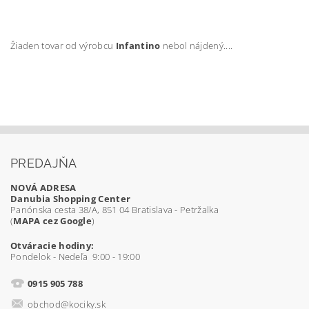
Žiaden tovar od výrobcu
Infantino
nebol nájdený....
PREDAJŇA
NOVÁ ADRESA
Danubia Shopping Center
Panónska cesta 38/A, 851 04 Bratislava - Petržalka
(
MAPA cez Google
)
Otváracie hodiny:
Pondelok - Nedeľa 9:00 - 19:00
0915 905 788
obchod@kociky.sk