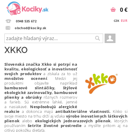
0 €
EUR
CZK
0948 535 672
obchod@kociky.sk
XKKO
Slovenská značka Xkko
si potrpí na
kvalitu, ekologickosť a inovatívnosť
svojich produktov
a získala za to už
množstvo ocenení
. Medzi jej
produktmi objavíte napríklad
bambusové slintáčiky, štýlové
ekologické zavinovačky, bambusové
plienky a obrúsky
rôznych rozmerov
a farieb. Sú extrémne ľahké, jemné
a nasiakavé.
Nespôsobujú alergické
reakcie
a dokonca majú
antibakteriálne vlastnosti.
Kikko si
svoje miesto na trhu drží aj vďaka
výrobe inovatívnych látkových
plienok
alebo
ekologických jednorazových plienok
, ktorých
používaním
šetríte životné prostredie
a myslíte pritom aj na
citlivú pokožku dieťaťa.