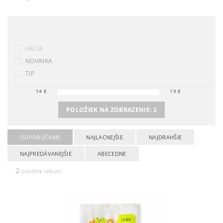
AKCIA
NOVINKA
TIP
14
€
19
€
POLOŽIEK NA ZOBRAZENIE:
2
ODPORÚČAME
NAJLACNEJŠIE
NAJDRAHŠIE
NAJPREDÁVANEJŠIE
ABECEDNE
2
položiek celkom