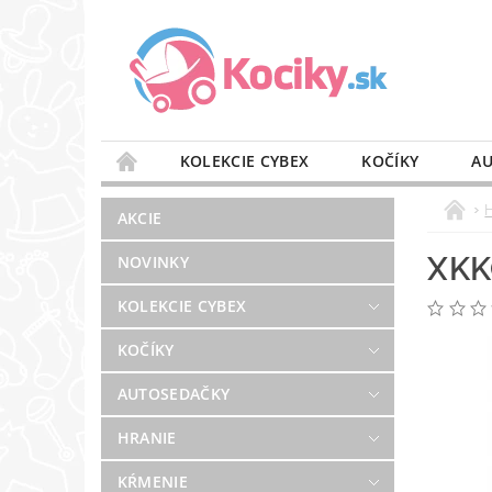
KOLEKCIE CYBEX
KOČÍKY
AU
STAROSTLIVOSŤ O VZDUCH
VÝBAVA DO 
AKCIE
BLOG
PREDAJŇA
KONTAKT
XKK
NOVINKY
KOLEKCIE CYBEX
KOČÍKY
AUTOSEDAČKY
HRANIE
KŔMENIE