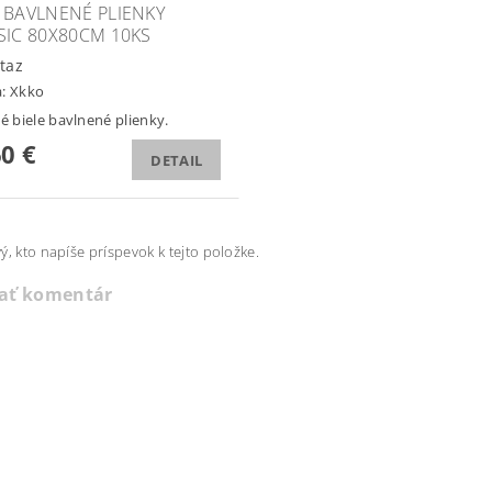
 BAVLNENÉ PLIENKY
SIC 80X80CM 10KS
taz
a:
Xkko
ké biele bavlnené plienky.
60 €
DETAIL
ý, kto napíše príspevok k tejto položke.
dať komentár