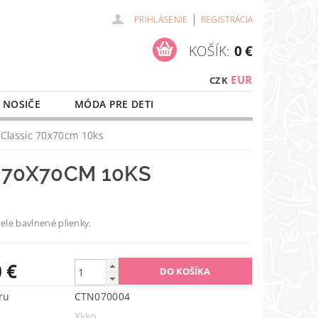
|
PRIHLÁSENIE
REGISTRÁCIA
KOŠÍK:
0 €
EUR
CZK
 NOSIČE
MÓDA PRE DETI
NAŠE SLUŽBY
O NÁKUPE
 Classic 70x70cm 10ks
 70X70CM 10KS
iele bavlnené plienky.
 €
ru
CTN070004
Xkko