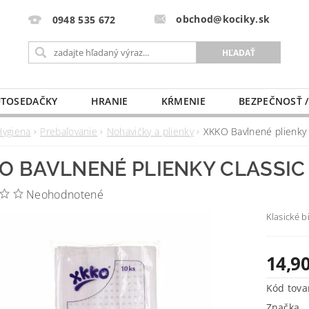
obchod@kociky.sk
0948 535 672
TOSEDAČKY
HRANIE
KŔMENIE
BEZPEČNOSŤ /
PÔRODNICE
MLIEKO A VÝŽIVA
PRE MAMIČKU
Hygiena
Prebaľovanie
Nohavičky a plienky
XKKO Bavlnené plienky
O BAVLNENÉ PLIENKY CLASSIC
Neohodnotené
Klasické b
14,90
Kód tova
Značka