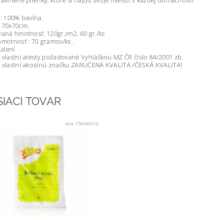
bavlnené plienky, ktoré si nájdu svoje miesto v každej domácnosti.
e: 100% bavlna.
: 70x70cm.
vaná hmotnosť: 120gr./m2, 60 gr./ks
hmotnosť : 70 gramov/ks .
balení
 vlastní atesty požadované Vyhláškou MZ ČR číslo 84/2001 zb.
k vlastní akostnú značku ZARUČENÁ KVALITA /ČESKÁ KVALITA!
SIACI TOVAR
Kód:
CTN080010