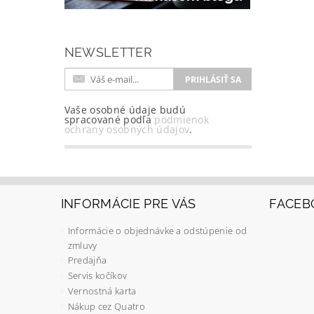
NEWSLETTER
Vaše osobné údaje budú
spracované podľa
podmienok
ochrany osobných údajov
.
INFORMÁCIE PRE VÁS
FACEB
Informácie o objednávke a odstúpenie od
zmluvy
Predajňa
Servis kočíkov
Vernostná karta
Nákup cez Quatro