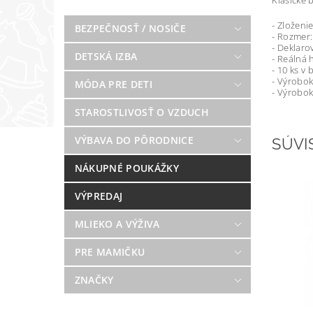
Klasické 
- Zloženi
BEZPEČNOSŤ / NOSIČE
- Rozmer
- Deklaro
DETSKÁ IZBA
- Reálná 
- 10 ks v 
- Výrobok
MÓDA PRE DETI
- Výrobo
STAROSTLIVOSŤ O VZDUCH
VÝBAVA DO PÔRODNICE
SÚVI
NÁKUPNÉ POUKÁŽKY
VÝPREDAJ
MLIEKO A VÝŽIVA
PRE MAMIČKU
ZNAČKY