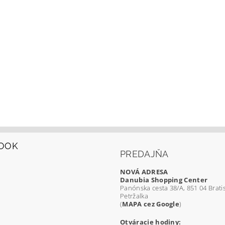
OOK
PREDAJŇA
NOVÁ ADRESA
Danubia Shopping Center
Panónska cesta 38/A, 851 04 Bratis
Petržalka
(
MAPA cez Google
)
Otváracie hodiny: