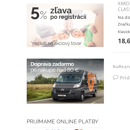
XKKO
CLAS
Na do
Značk
Klasic
18,
Buďte prv
Pri
PRIJÍMAME ONLINE PLATBY