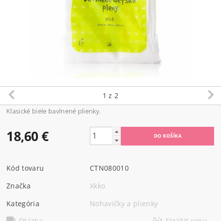
1
z 2
Klasické biele bavlnené plienky.
18,60 €
Kód tovaru
CTN080010
Značka
Xkko
Kategória
Nohavičky a plienky
Otázka
Strážiť cenu