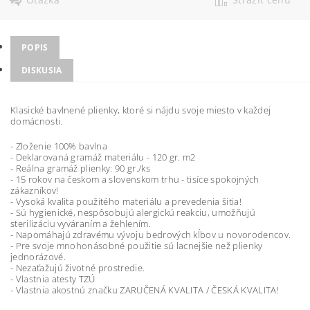
POPIS
DISKUSIA
Klasické bavlnené plienky, ktoré si nájdu svoje miesto v každej
domácnosti.
- Zloženie 100% bavlna
- Deklarovaná gramáž materiálu - 120 gr. m2
- Reálna gramáž plienky: 90 gr./ks
- 15 rokov na českom a slovenskom trhu - tisíce spokojných
zákazníkov!
- Vysoká kvalita použitého materiálu a prevedenia šitia!
- Sú hygienické, nespôsobujú alergickú reakciu, umožňujú
sterilizáciu vyváraním a žehlením.
- Napomáhajú zdravému vývoju bedrových kĺbov u novorodencov.
- Pre svoje mnohonásobné použitie sú lacnejšie než plienky
jednorázové.
- Nezaťažujú životné prostredie.
- Vlastnia atesty TZÚ
- Vlastnia akostnú značku ZARUČENÁ KVALITA / ČESKÁ KVALITA!