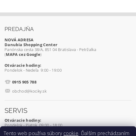
PREDAJŇA
NOVÁ ADRESA
Danubia Shopping Center
Panónska cesta 38/A, 851 04 Bratislava - Petržalka
(
MAPA cez Google
)
Otváracie hodiny:
Pondelok - Nedeľa 9:00 - 19:00
0915 905 788
obchod@kociky.sk
SERVIS
Otváracie hodiny:
Pondelok - Piatok 09:00 - 18:00
Tento web používa súbory
cookie
. Ďalším prechádzaním