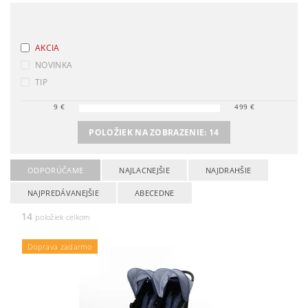
AKCIA
NOVINKA
TIP
9
€
499
€
POLOŽIEK NA ZOBRAZENIE:
14
ODPORÚČAME
NAJLACNEJŠIE
NAJDRAHŠIE
NAJPREDÁVANEJŠIE
ABECEDNE
14
položiek celkom
Doprava zadarmo