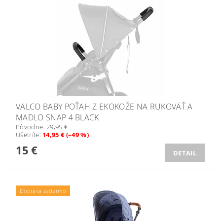
VALCO BABY POŤAH Z EKOKOŽE NA RUKOVÄŤ A
MADLO SNAP 4 BLACK
Pôvodne:
29,95 €
Ušetríte
:
14,95 € (–49 %)
15 €
DETAIL
Doprava zadarmo