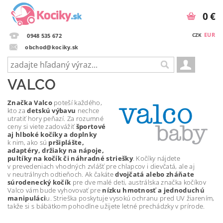
0 €
EUR
CZK
0948 535 672
obchod@kociky.sk
VALCO
Značka Valco
poteší každého,
kto za
detskú výbavu
nechce
utratiť hory peňazí. Za rozumné
ceny si viete zadovážiť
športové
aj hlboké kočíky a doplnky
k nim, ako sú
pršiplášte,
adaptéry, držiaky na nápoje,
pultíky na kočík či náhradné striešky
. Kočíky nájdete
v prevedeniach vhodných zvlášť pre chlapcov i dievčatá, ale aj
v neutrálnych odtieňoch. Ak čakáte
dvojčatá alebo zháňate
súrodenecký kočík
pre dve malé deti, austrálska značka kočíkov
Valco vám bude vyhovovať pre
nízku hmotnosť a jednoduchú
manipuláci
u. Strieška poskytuje vysokú ochranu pred UV žiarením,
takže si s bábätkom pohodlne užijete letné prechádzky v prírode.