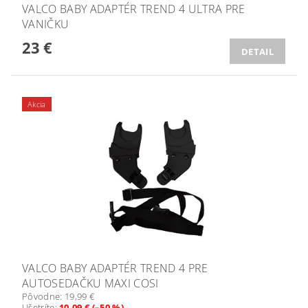
VALCO BABY ADAPTÉR TREND 4 ULTRA PRE
VANIČKU
23 €
DETAIL
Akcia
VALCO BABY ADAPTÉR TREND 4 PRE
AUTOSEDAČKU MAXI COSI
Pôvodne:
19,99 €
Ušetríte
:
10,09 € (–50 %)