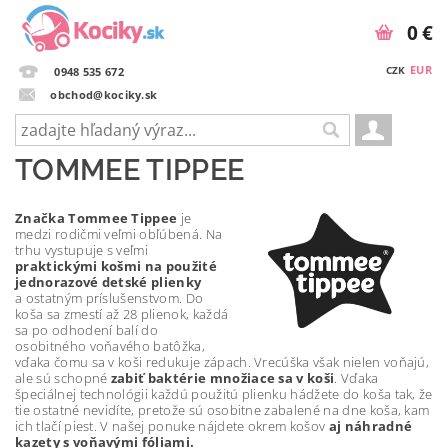
0 €
EUR
CZK
0948 535 672
obchod@kociky.sk
TOMMEE TIPPEE
Značka Tommee Tippee
je
medzi rodičmi veľmi obľúbená. Na
trhu vystupuje s veľmi
praktickými košmi na použité
jednorazové detské plienky
a ostatným príslušenstvom. Do
koša sa zmestí až 28 plienok, každá
sa po odhodení balí do
osobitného voňavého batôžka,
vďaka čomu sa v koši redukuje zápach. Vrecúška však nielen voňajú,
ale sú schopné
zabiť baktérie množiace sa v koši
. Vďaka
špeciálnej technológii každú použitú plienku hádžete do koša tak, že
tie ostatné nevidíte, pretože sú osobitne zabalené na dne koša, kam
ich tlačí piest. V našej ponuke nájdete okrem košov
aj náhradné
kazety s voňavými fóliami.