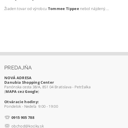
Žiaden tovar od výrobcu
Tommee Tippee
nebol nájdený....
PREDAJŇA
NOVÁ ADRESA
Danubia Shopping Center
Panónska cesta 38/A, 851 04 Bratislava - Petržalka
(
MAPA cez Google
)
Otváracie hodiny:
Pondelok - Nedeľa 9:00 - 19:00
0915 905 788
obchod@kociky.sk