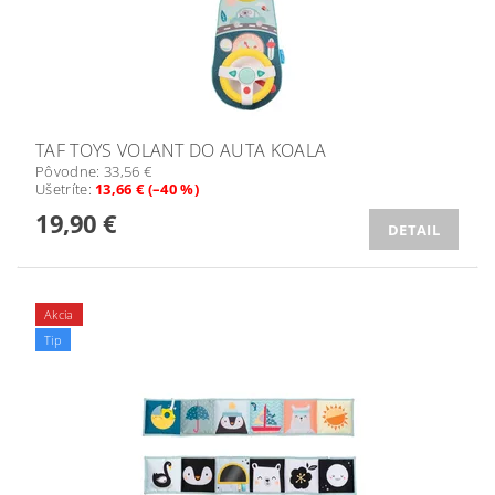
TAF TOYS VOLANT DO AUTA KOALA
Pôvodne:
33,56 €
Ušetríte
:
13,66 € (–40 %)
19,90 €
DETAIL
Akcia
Tip