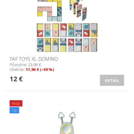
TAF TOYS XL DOMINO
Pôvodne:
23,96 €
Ušetríte
:
11,96 € (–49 %)
12 €
DETAIL
Akcia
Tip