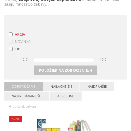
zažijú množstvo zábavy.
AKCIA
NOVINKA
TIP
12
€
40
€
POLOŽIEK NA ZOBRAZENIE:
4
ODPORÚČAME
NAJLACNEJŠIE
NAJDRAHŠIE
NAJPREDÁVANEJŠIE
ABECEDNE
4
položiek celkom
Akcia