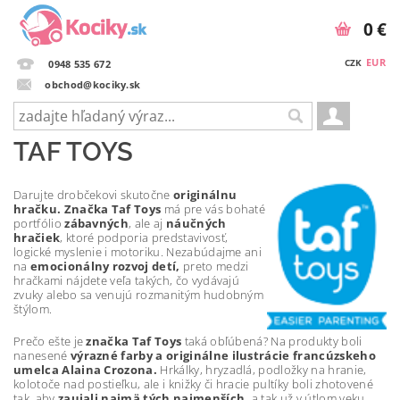
0 €
EUR
CZK
0948 535 672
obchod@kociky.sk
TAF TOYS
Darujte drobčekovi skutočne
originálnu
hračku. Značka Taf Toys
má pre vás bohaté
portfólio
zábavných
, ale aj
náučných
hračiek
, ktoré podporia predstavivosť,
logické myslenie i motoriku. Nezabúdajme ani
na
emocionálny rozvoj detí,
preto medzi
hračkami nájdete veľa takých, čo vydávajú
zvuky alebo sa venujú rozmanitým hudobným
štýlom.
Prečo ešte je
značka Taf Toys
taká obľúbená? Na produkty boli
nanesené
výrazné farby a originálne ilustrácie francúzskeho
umelca Alaina Crozona.
Hrkálky, hryzadlá, podložky na hranie,
kolotoče nad postieľku, ale i knižky či hracie pultíky boli zhotovené
tak, aby
zaujali najmä tých najmenších,
a tak už v útlom veku