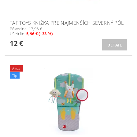
TAF TOYS KNIŽKA PRE NAJMENŠÍCH SEVERNÝ PÓL
Pôvodne:
17,96 €
Ušetríte
:
5,96 € (–33 %)
12 €
DETAIL
Akcia
Tip