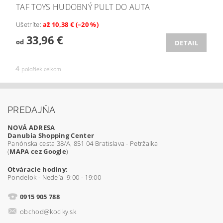
TAF TOYS HUDOBNÝ PULT DO AUTA
Ušetríte
:
až 10,38 € (–20 %)
33,96 €
od
DETAIL
4
položiek celkom
PREDAJŇA
NOVÁ ADRESA
Danubia Shopping Center
Panónska cesta 38/A, 851 04 Bratislava - Petržalka
(
MAPA cez Google
)
Otváracie hodiny:
Pondelok - Nedeľa 9:00 - 19:00
0915 905 788
obchod@kociky.sk