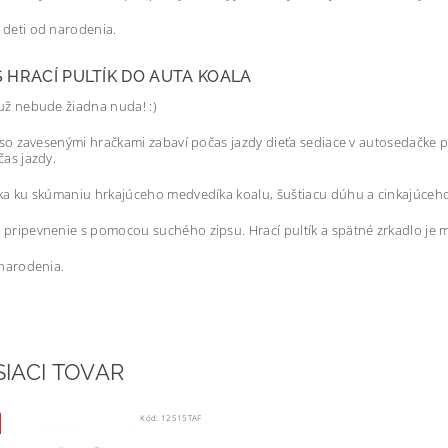
deti od narodenia.
S HRACÍ PULTÍK DO AUTA KOALA
už nebude žiadna nuda! :)
k so zavesenými hračkami zabaví počas jazdy dieťa sediace v autosedačke 
čas jazdy.
ka ku skúmaniu hrkajúceho medvedíka koalu, šuštiacu dúhu a cinkajúceho
pripevnenie s pomocou suchého zipsu. Hrací pultík a spätné zrkadlo je 
 narodenia.
SIACI TOVAR
Kód:
12515TAF