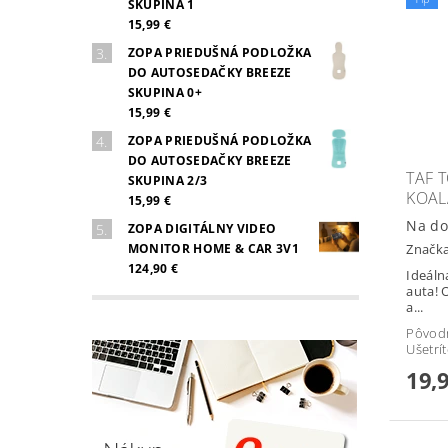
SKUPINA 1
15,99 €
ZOPA PRIEDUŠNÁ PODLOŽKA
DO AUTOSEDAČKY BREEZE
SKUPINA 0+
15,99 €
ZOPA PRIEDUŠNÁ PODLOŽKA
DO AUTOSEDAČKY BREEZE
TAF 
SKUPINA 2/3
KOAL
15,99 €
Na do
ZOPA DIGITÁLNY VIDEO
MONITOR HOME & CAR 3V1
Značk
124,90 €
Ideáln
auta! 
a...
Pôvod
Ušetrí
19,