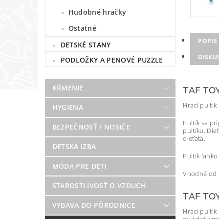
Hudobné hračky
Ostatné
POPIS
DETSKÉ STANY
DISKU
PODLOŽKY A PENOVÉ PUZZLE
KŔMENIE
TAF TO
Hrací pultík
HYGIENA
Pultík sa p
BEZPEČNOSŤ / NOSIČE
pultíku. Die
dieťaťa.
DETSKÁ IZBA
Pultík ľahk
MÓDA PRE DETI
Vhodné od 
STAROSTLIVOSŤ O VZDUCH
TAF TO
VÝBAVA DO PÔRODNICE
Hrací pultí