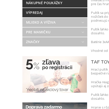
ovládaču mô
NÁKUPNÉ POUKÁŽKY
pre čas hran
VÝPREDAJ
Pultík sa p
nožičiek do 
podnecujú r
MLIEKO A VÝŽIVA
Pultík ľahk
PRE MAMIČKU
dosiahlo.
ZNAČKY
Batérie 3xA
Vhodné od 
TAF TO
Hrací pultí
bezpečné ri
Hračka reag
upútajú aj z
Pultík ľahk
dosiahlo.
Hranie s rô