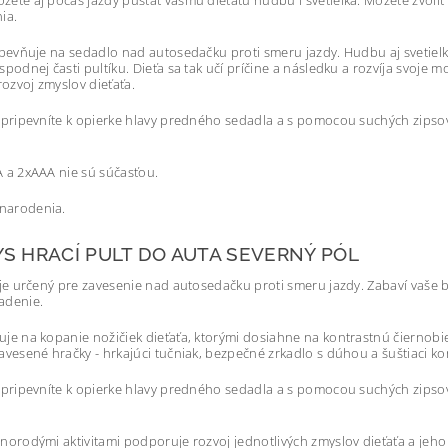
žete aj počas jazdy púšťať vášmu dieťaťu hudbu i svetielka. Môžete zvoli
ia.
ripevňuje na sedadlo nad autosedačku proti smeru jazdy. Hudbu aj svetielk
spodnej časti pultíku. Dieťa sa tak učí príčine a následku a rozvíja svoje
ozvoj zmyslov dieťaťa.
o pripevníte k opierke hlavy predného sedadla a s pomocou suchých zipsov 
A a 2xAAA nie sú súčasťou.
narodenia.
YS HRACÍ PULT DO AUTA SEVERNÝ PÓL
k je určený pre zavesenie nad autosedačku proti smeru jazdy. Zabaví vaše 
adenie.
uje na kopanie nožičiek dieťaťa, ktorými dosiahne na kontrastnú čiernobi
avesené hračky - hrkajúci tučniak, bezpečné zrkadlo s dúhou a šuštiaci ko
o pripevníte k opierke hlavy predného sedadla a s pomocou suchých zipsov 
znorodými aktivitami podporuje rozvoj jednotlivých zmyslov dieťaťa a jeho