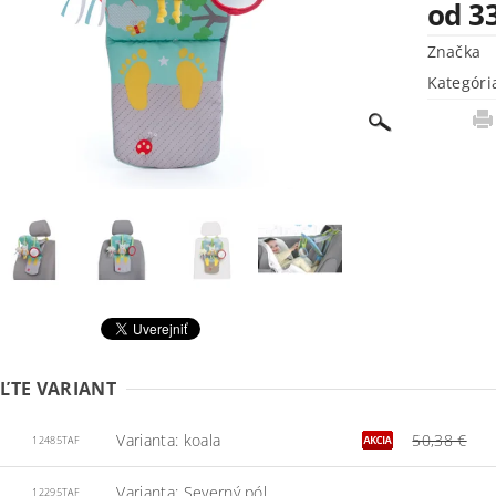
od 33
Značka
Kategóri
ĽTE VARIANT
Varianta: koala
50,38 €
12485TAF
Varianta: Severný pól
12295TAF_