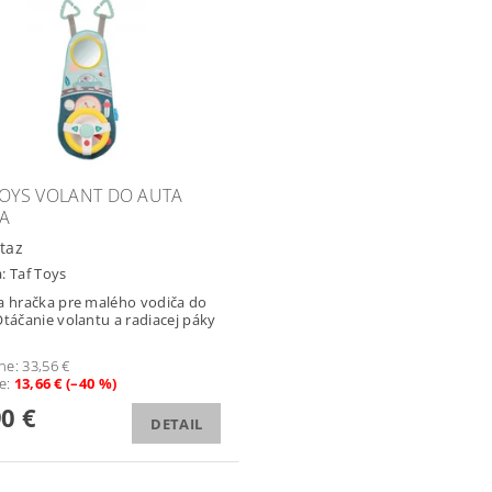
TOYS VOLANT DO AUTA
A
taz
a:
Taf Toys
a hračka pre malého vodiča do
Otáčanie volantu a radiacej páky
ne:
33,56 €
te
:
13,66 € (–40 %)
90 €
DETAIL