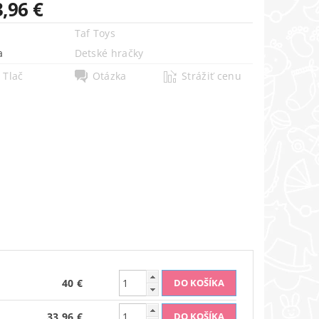
,96 €
Taf Toys
a
Detské hračky
Tlač
Otázka
Strážiť cenu
40 €
33,96 €