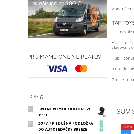
Vhodné pre 
TAF TOY
Cestoavnie 
Hrací pultí
sledovať po
PRIJÍMAME ONLINE PLATBY
Pultík ponú
Jednoduché 
Pre deti od
TOP 5
BRITAX RÖMER KIDFIX I-SIZE
SÚVI
199 €
ZOPA PRIEDUŠNÁ PODLOŽKA
Akcia
DO AUTOSEDAČKY BREEZE
Tip