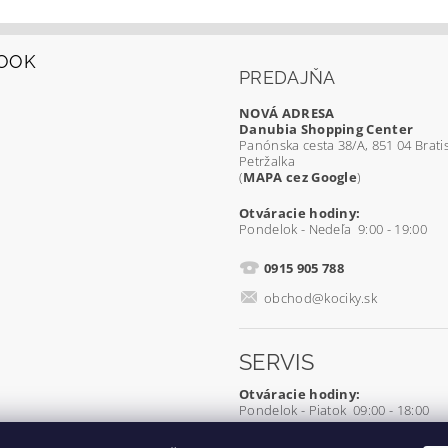
OOK
PREDAJŇA
NOVÁ ADRESA
Danubia Shopping Center
Panónska cesta 38/A, 851 04 Bratis
Petržalka
(
MAPA cez Google
)
Otváracie hodiny:
Pondelok - Nedeľa 9:00 - 19:00
0915 905 788
obchod@kociky.sk
SERVIS
Otváracie hodiny:
Pondelok - Piatok 09:00 - 18:00