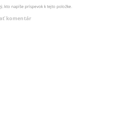
ý, kto napíše príspevok k tejto položke.
dať komentár