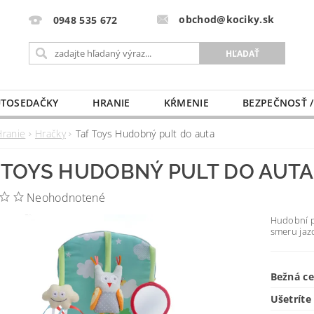
obchod@kociky.sk
0948 535 672
TOSEDAČKY
HRANIE
KŔMENIE
BEZPEČNOSŤ /
PÔRODNICE
MLIEKO A VÝŽIVA
PRE MAMIČKU
Hranie
Hračky
Taf Toys Hudobný pult do auta
 TOYS HUDOBNÝ PULT DO AUTA
Neohodnotené
Hudobní p
smeru jaz
Bežná c
Ušetríte