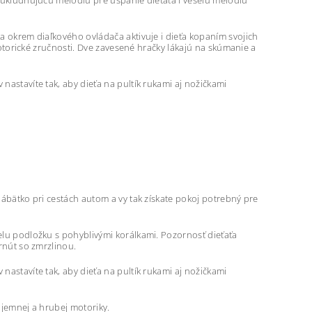
ť ukľudňujúcu melódiu pre uspanie dieťaťa i veselú melódiu
a okrem diaľkového ovládača aktivuje i dieťa kopaním svojich
 motorické zručnosti. Dve zavesené hračky lákajú na skúmanie a
nastavíte tak, aby dieťa na pultík rukami aj nožičkami
bábätko pri cestách autom a vy tak získate pokoj potrebný pre
elu podložku s pohyblivými korálkami. Pozornosť dieťaťa
rnút so zmrzlinou.
nastavíte tak, aby dieťa na pultík rukami aj nožičkami
 jemnej a hrubej motoriky.