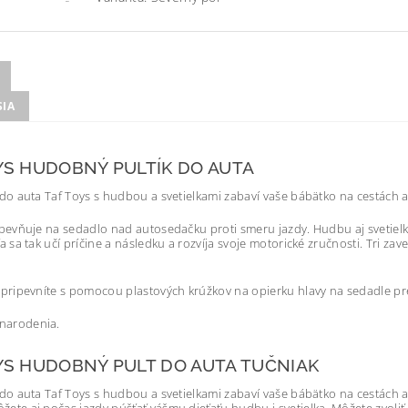
SIA
YS HUDOBNÝ PULTÍK DO AUTA
 do auta Taf Toys s hudbou a svetielkami zabaví vaše bábätko na cestách a
ripevňuje na sedadlo nad autosedačku proti smeru jazdy. Hudbu aj svetielk
ťa sa tak učí príčine a následku a rozvíja svoje motorické zručnosti. Tri 
o pripevníte s pomocou plastových krúžkov na opierku hlavy na sedadle pr
narodenia.
YS HUDOBNÝ PULT DO AUTA TUČNIAK
k do auta Taf Toys s hudbou a svetielkami zabaví vaše bábätko na cestách 