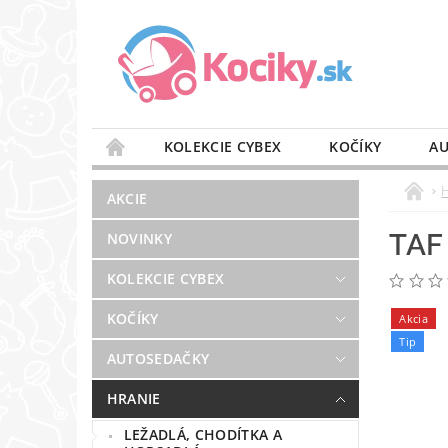
KOLEKCIE CYBEX
KOČÍKY
AU
STAROSTLIVOSŤ O VZDUCH
VÝBAVA DO 
AKCIE
BLOG
PREDAJŇA
KONTAKT
TAF
NOVINKY
KOLEKCIE CYBEX
KOČÍKY
Akcia
Tip
AUTOSEDAČKY
HRANIE
LEŽADLÁ, CHODÍTKA A