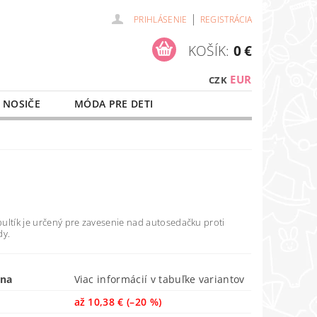
|
PRIHLÁSENIE
REGISTRÁCIA
KOŠÍK:
0 €
EUR
CZK
 NOSIČE
MÓDA PRE DETI
NAŠE SLUŽBY
O NÁKUPE
ultík je určený pre zavesenie nad autosedačku proti
dy.
ena
Viac informácií v tabuľke variantov
až
10,38 €
(–20 %)