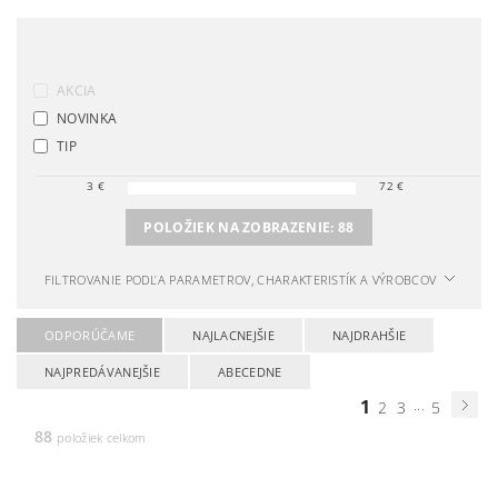
AKCIA
NOVINKA
TIP
3
€
72
€
POLOŽIEK NA ZOBRAZENIE:
88
FILTROVANIE PODĽA PARAMETROV, CHARAKTERISTÍK A VÝROBCOV
ODPORÚČAME
NAJLACNEJŠIE
NAJDRAHŠIE
NAJPREDÁVANEJŠIE
ABECEDNE
1
...
2
3
5
88
položiek celkom