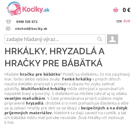
0 €
EUR
CZK
0948 535 672
obchod@kociky.sk
HRKÁLKY, HRYZADLÁ A
HRAČKY PRE BÁBÄTKÁ
Hľadáte
hračku pre bábätko
? Poteší sa všetkému, čo má zaujímavý
tvar, farbu alebo vydáva zvuky.
Tenké hrkálky
v prvých dňoch
naučia dieťatko pracovať s prstami a zbavia ho zvyku zatínať
pästičky.
Multifunkčné hrkálky
môže obhrýzať a spoznávať ich
nápadité tvary a povrchy. S dieťatkom sa môžete zahrať aj vy vďaka
veselým maňuškám
. V čase prerezávania prvých zúbkov majte
pripravené
hryzadlá
, drobček si si nimi pomasíruje ďasienka a ešte
sa aj zabaví. Hračky pre deti sa vyrábajú z
bezpečných a na dotyk
príjemných materiálov.
Niektoré sa dajú zavesiť na cumlík, a tak
ich bábätká môžu mať poruke neustále. Zvuk hrkálky ich motivuje
k hre.