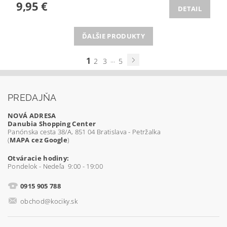
9,95 €
DETAIL
ĎALŠIE PRODUKTY
1
...
2
3
5
PREDAJŇA
NOVÁ ADRESA
Danubia Shopping Center
Panónska cesta 38/A, 851 04 Bratislava - Petržalka
(
MAPA cez Google
)
Otváracie hodiny:
Pondelok - Nedeľa 9:00 - 19:00
0915 905 788
obchod@kociky.sk