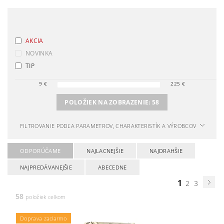
AKCIA
NOVINKA
TIP
9
€
225
€
POLOŽIEK NA ZOBRAZENIE:
58
FILTROVANIE PODĽA PARAMETROV, CHARAKTERISTÍK A VÝROBCOV
ODPORÚČAME
NAJLACNEJŠIE
NAJDRAHŠIE
NAJPREDÁVANEJŠIE
ABECEDNE
1
2
3
58
položiek celkom
Doprava zadarmo