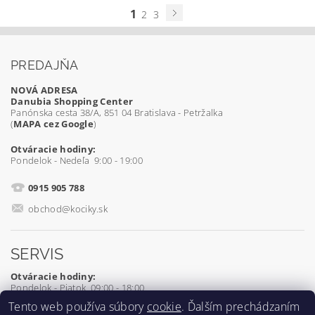
1
2
3
PREDAJŇA
NOVÁ ADRESA
Danubia Shopping Center
Panónska cesta 38/A, 851 04 Bratislava - Petržalka
(
MAPA cez Google
)
Otváracie hodiny:
Pondelok - Nedeľa 9:00 - 19:00
0915 905 788
obchod@kociky.sk
SERVIS
Otváracie hodiny:
Pondelok - Piatok 09:00 - 18:00
Tento web používa súbory
cookie
. Ďalším prechádzaním