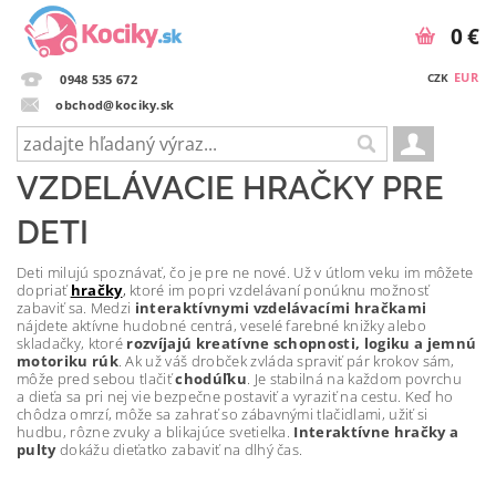
0 €
EUR
CZK
0948 535 672
obchod@kociky.sk
VZDELÁVACIE HRAČKY PRE
DETI
Deti milujú spoznávať, čo je pre ne nové. Už v útlom veku im môžete
dopriať
hračky
,
ktoré im popri vzdelávaní ponúknu možnosť
zabaviť sa. Medzi
interaktívnymi vzdelávacími hračkami
nájdete aktívne hudobné centrá, veselé farebné knižky alebo
skladačky, ktoré
rozvíjajú kreatívne schopnosti, logiku a jemnú
motoriku rúk
. Ak už váš drobček zvláda spraviť pár krokov sám,
môže pred sebou tlačiť
chodúľku
. Je stabilná na každom povrchu
a dieťa sa pri nej vie bezpečne postaviť a vyraziť na cestu. Keď ho
chôdza omrzí, môže sa zahrať so zábavnými tlačidlami, užiť si
hudbu, rôzne zvuky a blikajúce svetielka.
Interaktívne hračky a
pulty
dokážu dieťatko zabaviť na dlhý čas.