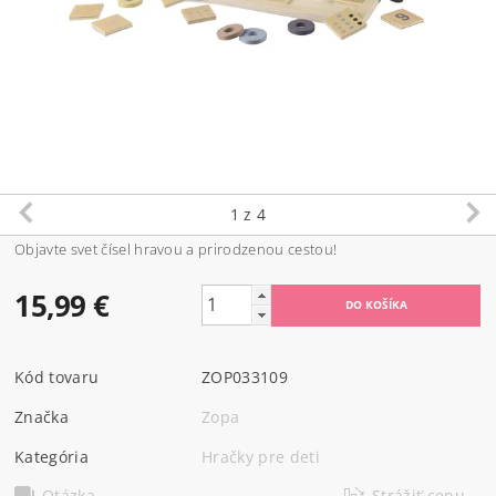
1
z 4
Objavte svet čísel hravou a prirodzenou cestou!
15,99 €
Kód tovaru
ZOP033109
Značka
Zopa
Kategória
Hračky pre deti
Otázka
Strážiť cenu