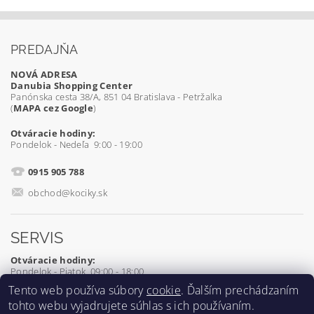
PREDAJŇA
NOVÁ ADRESA
Danubia Shopping Center
Panónska cesta 38/A, 851 04 Bratislava - Petržalka
(
MAPA cez Google
)
Otváracie hodiny:
Pondelok - Nedeľa 9:00 - 19:00
0915 905 788
obchod@kociky.sk
SERVIS
Otváracie hodiny:
Pondelok - Piatok 09:00 - 18:00
Tento web používa súbory
cookie
. Ďalším prechádzaním
0905 539 927
tohto webu vyjadrujete súhlas s ich používaním.