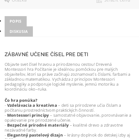
POPIS
DISKUSIA
ZÁBAVNÉ UČENIE ČÍSEL PRE DETI
Objavte svet čísel hravou a prirodzenou cestou! Drevená
Montessori hra Počítanie je ideálnou pomôckou pre malých
objaviteľov, ktorí sa práve začínajú zoznamovať s číslami, farbami a
základnou matematikou. Vychádza z princípov Montessori
pedagogiky a podporuje logické myslenie, jemnú motoriku a
koordináciu oko–ruka.
Čo hra ponúka?
-
Vzdelávacia a kreatívna
– deti sa prirodzene učia číslam a
počítaniu prostredníctvom praktických činností.
-
Montessori princípy
– samostatné objavovanie, porovnávanie a
opakovanie pre prirodzené učenie.
-
Bezpečné prírodné materiály
– kvalitné drevo a zdravotne
nezávadné farby.
-
Elegantný pastelový dizajn
– krásny doplnok do detskej izby aj