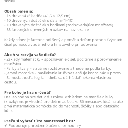
škôlky.
Obsah balenia:
- 1× drevená základňa (41,5 × 12,5 cm)
- 10 drevených doštičiek s číslami (1–10)
- 10 drevených doštičiek s bodkami (zodpovedajúce množstvá)
- 55 farebných drevených krúžkov na navliekanie
Každý stĺpec je farebne odlíšený a pomáha deťom pochopiť význam
čísel pomocou vizuálneho a hmatového priraďovania.
Ako hra rozvíja vaše dieťa?
- Základy matematiky – spoznávanie čísel, počítanie a porovnávanie
množstva.
- Farby a tvary – vizuálne rozlišovanie a triedenie podľa farby.
- Jemná motorika – navliekanie krúžkov zlepšuje koordináciu prstov.
- Samostatnosť a logika – dieťa sa učí hľadať riešenia vlastnou
cestou.
Pre koho je hra určená?
Hra je vhodná pre deti od 3 rokov. Vzhľadom na menšie dieliky
(krúžky) nie je vhodná pre deti mladšie ako 36 mesiacov. Ideálna ako
prvá matematická pomôcka do domácnosti, škôlky alebo detského
kútika.
Prečo si vybrať túto Montessori hru?
✔ Podporuje prirodzené učenie formou hry