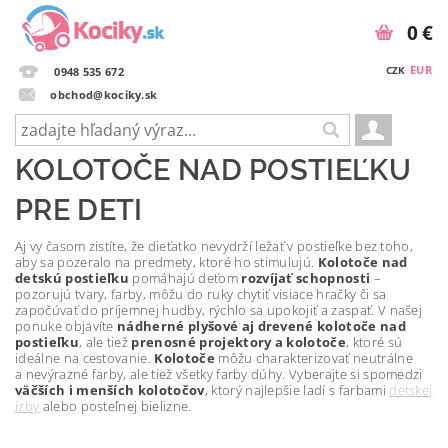
0 €
EUR
CZK
0948 535 672
obchod@kociky.sk
KOLOTOČE NAD POSTIEĽKU
PRE DETI
Aj vy časom zistíte, že dieťatko nevydrží ležať v postieľke bez toho,
aby sa pozeralo na predmety, ktoré ho stimulujú.
Kolotoče nad
detskú postieľku
pomáhajú deťom
rozvíjať schopnosti
–
pozorujú tvary, farby, môžu do ruky chytiť visiace hračky či sa
započúvať do príjemnej hudby, rýchlo sa upokojiť a zaspať. V našej
ponuke objavíte
nádherné plyšové aj drevené kolotoče nad
postieľku
, ale tiež
prenosné projektory a kolotoče
, ktoré sú
ideálne na cestovanie.
Kolotoče
môžu charakterizovať neutrálne
a nevýrazné farby, ale tiež všetky farby dúhy. Vyberajte si spomedzi
väčších i menších kolotočov
, ktorý najlepšie ladí s farbami
detskej
izby
alebo posteľnej bielizne.