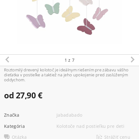
1
z 7
Roztomilý drevený kolotoč je ideálnym riešením pre zábavu vášho
dieťatka v postieľke a taktiež na jeho upokojenie pred zaslúženým
oddychom.
od 27,90 €
Značka
Jabadabado
Kategória
Kolotoče nad postieľku pre deti
Otázka
Strážiť cenu