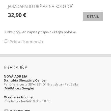
JABADABADO DRŽIAK NA KOLOTOČ
32,90 €
DETAIL
Buďte prvý, kto napíše príspevok k tejto položke.
Pridať komentár
PREDAJŇA
NOVÁ ADRESA
Danubia Shopping Center
Panónska cesta 38/A, 851 04 Bratislava - Petržalka
(
MAPA cez Google
)
Otváracie hodiny:
Pondelok - Nedeľa 9:00 - 19:00
0915 905 788