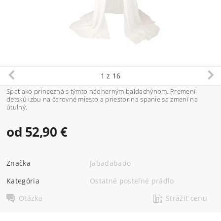
1
z 16
Spať ako princezná s týmto nádherným baldachýnom. Premení
detskú izbu na čarovné miesto a priestor na spanie sa zmení na
útulný.
od 52,90 €
Značka
Jabadabado
Kategória
Ostatné posteľné prádlo
Otázka
Strážiť cenu