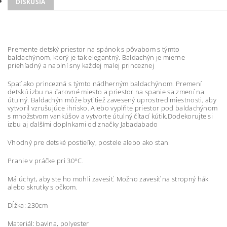
DISKUSIA
Premente detský priestor na spánok s pôvabom s týmto
baldachýnom, ktorý je tak elegantný. Baldachýn je mierne
priehľadný a naplní sny každej malej princeznej
Spať ako princezná s týmto nádherným baldachýnom. Premení
detskú izbu na čarovné miesto a priestor na spanie sa zmení na
útulný. Baldachýn môže byť tiež zavesený uprostred miestnosti, aby
vytvoril vzrušujúce ihrisko. Alebo vyplňte priestor pod baldachýnom
s množstvom vankúšov a vytvorte útulný čítací kútik.Dodekorujte si
izbu aj ďalšími doplnkami od značky Jabadabado
Vhodný pre detské postieľky, postele alebo ako stan.
Pranie v práčke pri 30°C.
Má úchyt, aby ste ho mohli zavesiť. Možno zavesiť na stropný hák
alebo skrutky s očkom.
Dĺžka: 230cm
Materiál: bavlna, polyester