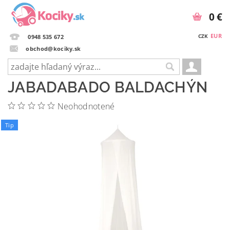
0 €
EUR
CZK
0948 535 672
obchod@kociky.sk
JABADABADO BALDACHÝN
Neohodnotené
Tip