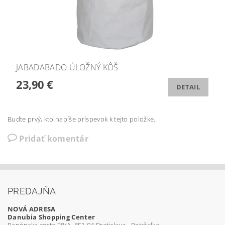
JABADABADO ÚLOŽNÝ KÔŠ
23,90 €
DETAIL
Buďte prvý, kto napíše príspevok k tejto položke.
Pridať komentár
PREDAJŇA
NOVÁ ADRESA
Danubia Shopping Center
Panónska cesta 38/A, 851 04 Bratislava - Petržalka