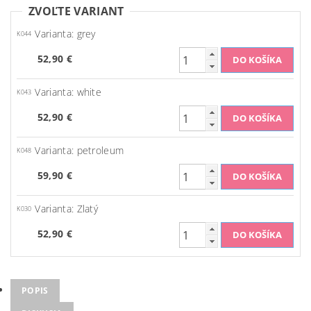
ZVOĽTE VARIANT
Varianta: grey
K044
52,90 €
Varianta: white
K043
52,90 €
Varianta: petroleum
K048
59,90 €
Varianta: Zlatý
K030
52,90 €
POPIS