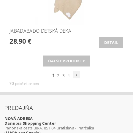
JABADABADO DETSKÁ DEKA
28,90 €
DETAIL
ĎALŠIE PRODUKTY
1
2
3
4
70
položiek celkom
PREDAJŇA
NOVÁ ADRESA
Danubia Shopping Center
Panónska cesta 38/A, 851 04 Bratislava - Petržalka
(
MAPA cez Google
)