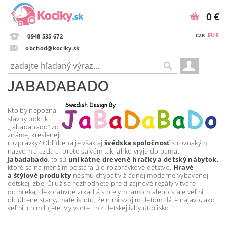
0 €
EUR
CZK
0948 535 672
obchod@kociky.sk
JABADABADO
Kto by nepoznal
slávny pokrik
„jabadabado“ zo
známej kreslenej
rozprávky? Obľúbená je však aj
švédska spoločnosť
s rovnakým
názvom a azda aj preto sa vám tak ľahko vryje do pamäti.
Jabadabado
, to sú
unikátne drevené hračky a detský nábytok,
ktoré sa najmenším postarajú o rozprávkové detstvo.
Hravé
a štýlové produkty
nesmú chýbať v žiadnej moderne vybavenej
detskej izbe. Či už sa rozhodnete pre dizajnové regály v tvare
domčeka, dekoratívne zrkadlá s bielym rámom alebo stále veľmi
obľúbené stany, máte istotu, že nimi svojim deťom dáte najavo, ako
veľmi ich milujete. Vytvorte im z detskej izby útočisko.