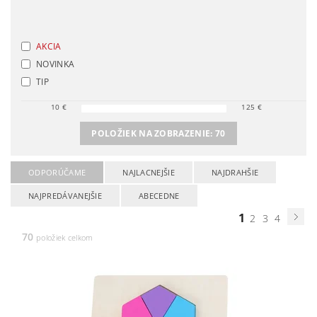
AKCIA
NOVINKA
TIP
10
€
125
€
POLOŽIEK NA ZOBRAZENIE:
70
ODPORÚČAME
NAJLACNEJŠIE
NAJDRAHŠIE
NAJPREDÁVANEJŠIE
ABECEDNE
1
2
3
4
70
položiek celkom