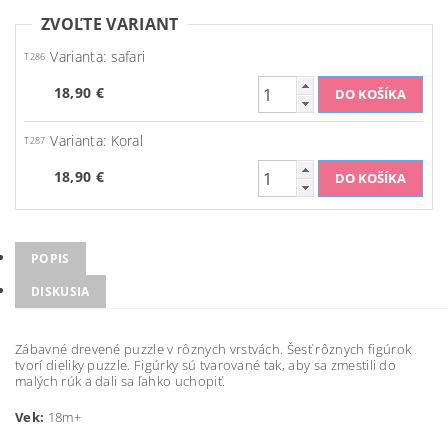
ZVOĽTE VARIANT
Varianta: safari
T286
18,90 €
Varianta: Koral
T287
18,90 €
POPIS
DISKUSIA
Zábavné drevené puzzle v rôznych vrstvách. Šesť rôznych figúrok
tvorí dieliky puzzle. Figúrky sú tvarované tak, aby sa zmestili do
malých rúk a dali sa ľahko uchopiť.
Vek:
18m+