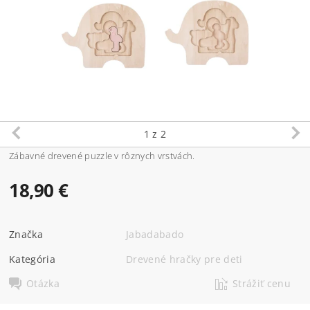
1
z 2
Zábavné drevené puzzle v rôznych vrstvách.
18,90 €
Značka
Jabadabado
Kategória
Drevené hračky pre deti
Otázka
Strážiť cenu