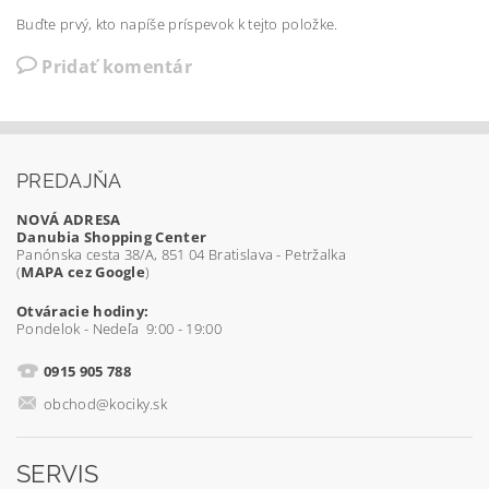
Buďte prvý, kto napíše príspevok k tejto položke.
Pridať komentár
PREDAJŇA
NOVÁ ADRESA
Danubia Shopping Center
Panónska cesta 38/A, 851 04 Bratislava - Petržalka
(
MAPA cez Google
)
Otváracie hodiny:
Pondelok - Nedeľa 9:00 - 19:00
0915 905 788
obchod@kociky.sk
SERVIS