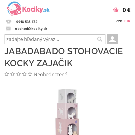
0 €
EUR
CZK
0948 535 672
obchod@kociky.sk
JABADABADO STOHOVACIE
KOCKY ZAJAČIK
Neohodnotené