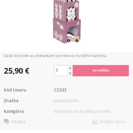
Sada 5 kociek so zvieratkami vyrobená z tvrdého kartónu.
25,90 €
Kód tovaru
C2533
Značka
Jabadabado
Kategória
Vzdelávacie hračky pre deti
Otázka
Strážiť cenu