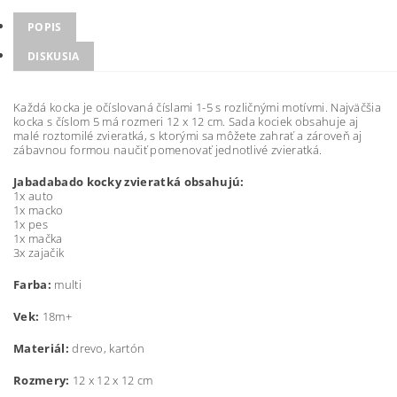
POPIS
DISKUSIA
Každá kocka je očíslovaná číslami 1-5 s rozličnými motívmi. Najväčšia
kocka s číslom 5 má rozmeri 12 x 12 cm. Sada kociek obsahuje aj
malé roztomilé zvieratká, s ktorými sa môžete zahrať a zároveň aj
zábavnou formou naučiť pomenovať jednotlivé zvieratká.
Jabadabado kocky zvieratká obsahujú:
1x auto
1x macko
1x pes
1x mačka
3x zajačik
Farba:
multi
Vek:
18m+
Materiál:
drevo, kartón
Rozmery:
12 x 12 x 12 cm