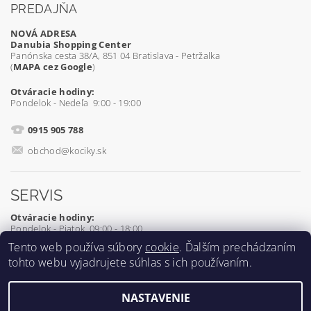
PREDAJŇA
NOVÁ ADRESA
Danubia Shopping Center
Panónska cesta 38/A, 851 04 Bratislava - Petržalka
(
MAPA cez Google
)
Otváracie hodiny:
Pondelok - Nedeľa 9:00 - 19:00
0915 905 788
obchod@kociky.sk
SERVIS
Otváracie hodiny:
Pondelok - Piatok 09:00 - 18:00
Tento web používa súbory
cookie
. Ďalším prechádzaním
0905 539 927
tohto webu vyjadrujete súhlas s ich používaním.
servis@kociky.sk
NASTAVENIE