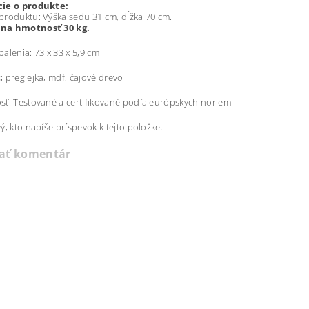
ie o produkte:
roduktu: Výška sedu 31 cm, dĺžka 70 cm.
na hmotnosť 30 kg.
alenia: 73 x 33 x 5,9 cm
:
preglejka, mdf, čajové drevo
ť: Testované a certifikované podľa európskych noriem
ý, kto napíše príspevok k tejto položke.
dať komentár