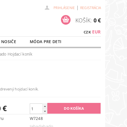
|
PRIHLÁSENIE
REGISTRÁCIA
KOŠÍK:
0 €
EUR
CZK
 NOSIČE
MÓDA PRE DETI
NAŠE SLUŽBY
O NÁKUPE
ado Hojdací koník
drevený hojdací koník.
 €
ru
W7248
Jabadabado