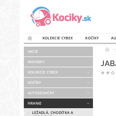
KOLEKCIE CYBEX
KOČÍKY
AU
STAROSTLIVOSŤ O VZDUCH
VÝBAVA DO 
AKCIE
BLOG
PREDAJŇA
KONTAKT
JAB
NOVINKY
KOLEKCIE CYBEX
KOČÍKY
AUTOSEDAČKY
HRANIE
LEŽADLÁ, CHODÍTKA A