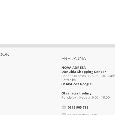
OOK
PREDAJŇA
NOVÁ ADRESA
Danubia Shopping Center
Panónska cesta 38/A, 851 04 Bratis
Petržalka
(
MAPA cez Google
)
Otváracie hodiny:
Pondelok - Nedeľa 9:00 - 19:00
0915 905 788
obchod@kociky.sk