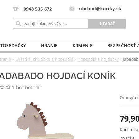
obchod@kociky.sk
0948 535 672
TOSEDAČKY
HRANIE
KŔMENIE
BEZPEČNOSŤ /
PÔRODNICE
MLIEKO A VÝŽIVA
PRE MAMIČKU
Hranie
Ležadlá, chodítka a hopsadlá
Hopsadlá a hojdačky
Jabadab
ADABADO HOJDACÍ KONÍK
1 hodnotenie
Očarujúci 
79,90
Kód tova
Značka