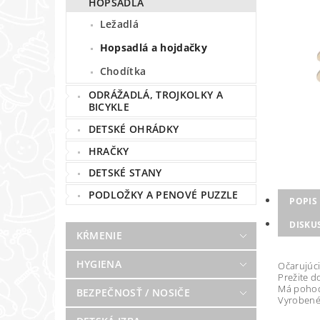
HOPSADLÁ
Ležadlá
Hopsadlá a hojdačky
Chodítka
ODRÁŽADLÁ, TROJKOLKY A
BICYKLE
DETSKÉ OHRÁDKY
HRAČKY
DETSKÉ STANY
PODLOŽKY A PENOVÉ PUZZLE
POPIS
DISKU
KŔMENIE
HYGIENA
Očarujúci
Prežite 
Má pohodl
BEZPEČNOSŤ / NOSIČE
Vyrobené 