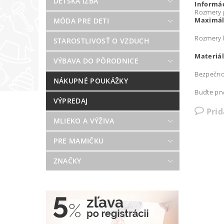
DETSKÁ IZBA
Informác
Rozmery p
Maximál
MÓDA PRE DETI
Rozmery b
STAROSTLIVOSŤ O VZDUCH
Materiál
VÝBAVA DO PÔRODNICE
Bezpečnos
NÁKUPNÉ POUKÁŽKY
Buďte prv
VÝPREDAJ
Pri
MLIEKO A VÝŽIVA
PRE MAMIČKU
ZNAČKY