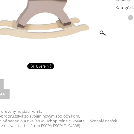
Kategóri
SIA
 drevený hojdací koník.
dobrodružstvá so svojím novým spoločníkom.
né sedadlo a dve ľahko uchopiteľné rukoväte. Dokonalý darček.
z dreva s certifikátom FSC™ (FSC™ C194598).