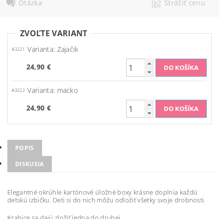
Otázka
Strážiť cenu
ZVOĽTE VARIANT
Varianta: Zajačik
A3221
24,90 €
Varianta: macko
A3222
24,90 €
POPIS
DISKUSIA
Elegantné okrúhle kartónové úložné boxy krásne doplnia každú
detskú izbičku. Deti si do nich môžu odložiť všetky svoje drobnosti.
Krabice sa dajú zložiť jedna do druhej.