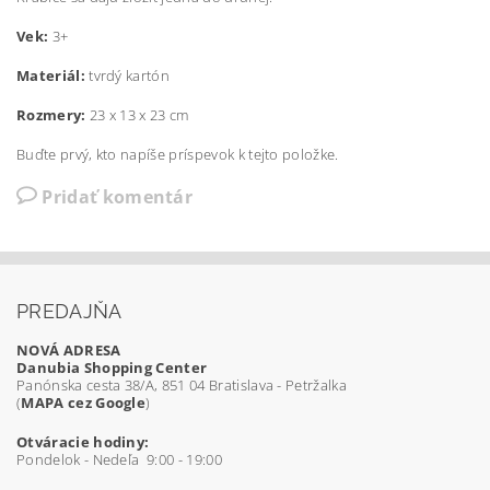
Vek:
3+
Materiál:
tvrdý kartón
Rozmery:
23 x 13 x 23 cm
Buďte prvý, kto napíše príspevok k tejto položke.
Pridať komentár
PREDAJŇA
NOVÁ ADRESA
Danubia Shopping Center
Panónska cesta 38/A, 851 04 Bratislava - Petržalka
(
MAPA cez Google
)
Otváracie hodiny:
Pondelok - Nedeľa 9:00 - 19:00