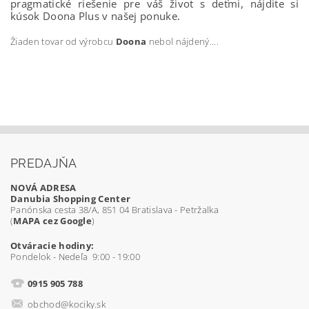
pragmatické riešenie pre váš život s deťmi, nájdite si
kúsok Doona Plus v našej ponuke.
Žiaden tovar od výrobcu
Doona
nebol nájdený....
PREDAJŇA
NOVÁ ADRESA
Danubia Shopping Center
Panónska cesta 38/A, 851 04 Bratislava - Petržalka
(
MAPA cez Google
)
Otváracie hodiny:
Pondelok - Nedeľa 9:00 - 19:00
0915 905 788
obchod@kociky.sk