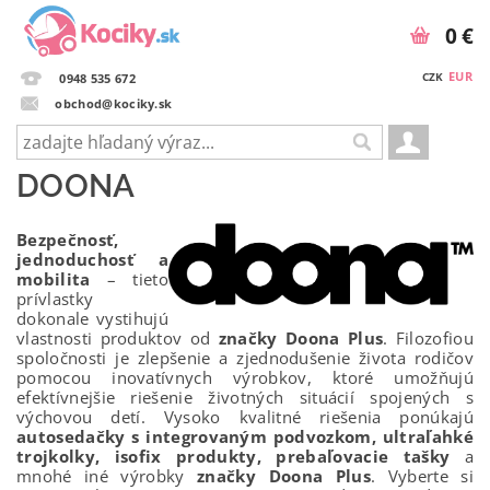
0 €
EUR
CZK
0948 535 672
obchod@kociky.sk
DOONA
Bezpečnosť,
jednoduchosť a
mobilita
– tieto
prívlastky
dokonale vystihujú
vlastnosti produktov od
značky Doona Plus
. Filozofiou
spoločnosti je zlepšenie a zjednodušenie života rodičov
pomocou inovatívnych výrobkov, ktoré umožňujú
efektívnejšie riešenie životných situácií spojených s
výchovou detí. Vysoko kvalitné riešenia ponúkajú
autosedačky s integrovaným podvozkom, ultraľahké
trojkolky, isofix produkty, prebaľovacie tašky
a
mnohé iné výrobky
značky Doona Plus
. Vyberte si