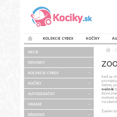
KOLEKCIE CYBEX
KOČÍKY
AU
STAROSTLIVOSŤ O VZDUCH
VÝBAVA DO 
AKCIE
BLOG
PREDAJŇA
KONTAKT
ZOO
NOVINKY
KOLEKCIE CYBEX
Keď sa ch
prichádz
KOČÍKY
detskú po
nočník
b
ktoré zn
AUTOSEDAČKY
motívmi a
na okamži
HRANIE
Žiaden t
KŔMENIE