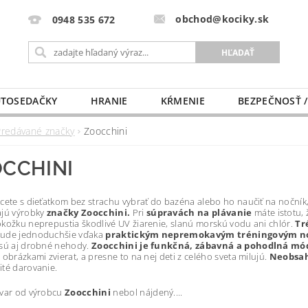
obchod@kociky.sk
0948 535 672
TOSEDAČKY
HRANIE
KŔMENIE
BEZPEČNOSŤ /
PÔRODNICE
MLIEKO A VÝŽIVA
PRE MAMIČKU
Predávané značky
Zoocchini
CCHINI
cete s dieťatkom bez strachu vybrať do bazéna alebo ho naučiť na noční
ajú výrobky
značky Zoocchini.
Pri
súpravách na plávanie
máte istotu, ž
kožku neprepustia škodlivé UV žiarenie, slanú morskú vodu ani chlór.
Tr
ude jednoduchšie vďaka
praktickým nepremokavým tréningovým 
esú aj drobné nehody.
Zoocchini je funkčná, zábavná a pohodlná mód
 obrázkami zvierat, a presne to na nej deti z celého sveta milujú.
Neobsah
té darovanie.
ovar od výrobcu
Zoocchini
nebol nájdený....