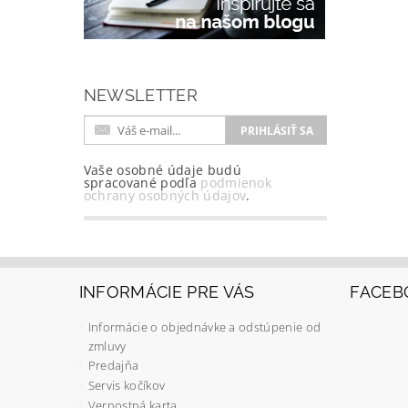
NEWSLETTER
Vaše osobné údaje budú
spracované podľa
podmienok
ochrany osobných údajov
.
INFORMÁCIE PRE VÁS
FACEB
Informácie o objednávke a odstúpenie od
zmluvy
Predajňa
Servis kočíkov
Vernostná karta