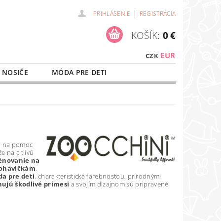
|
PRIHLÁSENIE
REGISTRÁCIA
KOŠÍK:
0 €
EUR
CZK
 NOSIČE
MÓDA PRE DETI
NAŠE SLUŽBY
O NÁKUPE
k, na pomoc
e na citlivú
énovanie na
nohavičkám
,
a pre deti
, charakteristická farebnosťou, prírodnými
ujú škodlivé prímesi
a svojím dizajnom sú pripravené