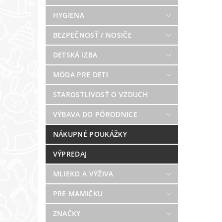
HYGIENA
BEZPEČNOSŤ / NOSIČE
DETSKÁ IZBA
MÓDA PRE DETI
STAROSTLIVOSŤ O VZDUCH
VÝBAVA DO PÔRODNICE
NÁKUPNÉ POUKÁŽKY
VÝPREDAJ
MLIEKO A VÝŽIVA
PRE MAMIČKU
ZNAČKY