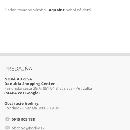
Žiaden tovar od výrobcu
Aquaint
nebol nájdený....
PREDAJŇA
NOVÁ ADRESA
Danubia Shopping Center
Panónska cesta 38/A, 851 04 Bratislava - Petržalka
(
MAPA cez Google
)
Otváracie hodiny:
Pondelok - Nedeľa 9:00 - 19:00
0915 905 788
obchod@kociky.sk