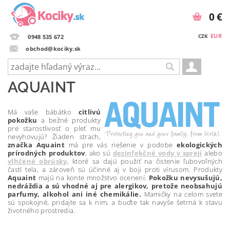
0 €
EUR
CZK
0948 535 672
obchod@kociky.sk
AQUAINT
Má vaše bábätko
citlivú
pokožku
a bežné produkty
pre starostlivosť o pleť mu
nevyhovujú? Žiaden strach,
značka Aquaint
má pre vás riešenie v podobe
ekologických
prírodných produktov
, ako sú
dezinfekčné vody v spreji
alebo
vlhčené obrúsky
, ktoré sa dajú použiť na čistenie ľubovoľných
častí tela, a zároveň sú účinné aj v boji proti vírusom. Produkty
Aquaint
majú na konte množstvo ocenení.
Pokožku nevysušujú,
nedráždia a sú vhodné aj pre alergikov, pretože neobsahujú
parfumy, alkohol ani iné chemikálie.
Mamičky na celom svete
sú spokojné, pridajte sa k nim, a buďte tak navyše šetrná k stavu
životného prostredia.