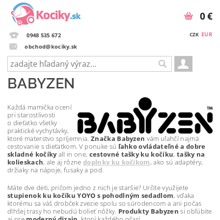
0 €
EUR
CZK
0948 535 672
obchod@kociky.sk
BABYZEN
Každá mamička ocení
pri starostlivosti
o dieťatko všetky
praktické vychytávky,
ktoré materstvo spríjemnia.
Značka Babyzen
vám uľahčí najmä
cestovanie s dieťatkom. V ponuke sú
ľahko ovládateľné a dobre
skladné kočíky
all in one,
cestovné tašky ku kočíku
,
tašky na
kolieskach
, ale aj rôzne
doplnky ku kočíkom
, ako sú adaptéry,
držiaky na nápoje, fusaky a pod.
Máte dve deti, pričom jedno z nich je staršie? Určite využijete
stupienok ku kočíku YOYO s pohodlným sedadlom
, vďaka
ktorému sa váš drobček zvezie spolu so súrodencom a ani počas
dlhšej trasy ho nebudú bolieť nôžky.
Produkty Babyzen
si obľúbite
aj pre
moderný dizajn
, ktorý každého očarí.