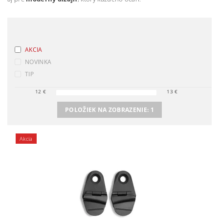
AKCIA
NOVINKA
TIP
12
€
13
€
POLOŽIEK NA ZOBRAZENIE:
1
Akcia