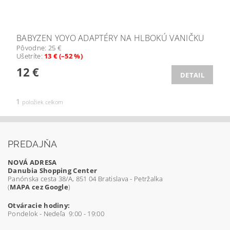
BABYZEN YOYO ADAPTÉRY NA HLBOKÚ VANIČKU
Pôvodne:
25 €
Ušetríte
:
13 € (–52 %)
12 €
DETAIL
1
položiek celkom
PREDAJŇA
NOVÁ ADRESA
Danubia Shopping Center
Panónska cesta 38/A, 851 04 Bratislava - Petržalka
(
MAPA cez Google
)
Otváracie hodiny:
Pondelok - Nedeľa 9:00 - 19:00