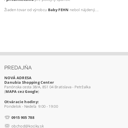
Žiaden tovar od výrobcu
Baby FEHN
nebol nájdený....
PREDAJŇA
NOVÁ ADRESA
Danubia Shopping Center
Panónska cesta 38/A, 851 04 Bratislava - Petržalka
(
MAPA cez Google
)
Otváracie hodiny:
Pondelok - Nedeľa 9:00 - 19:00
0915 905 788
obchod@kociky.sk