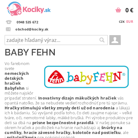
0 €
EUR
CZK
0948 535 672
obchod@kociky.sk
BABY FEHN
Vo farebnom
svete
nemeckých
detských
hračiek
Babyfehn
si
môžete najskôr
pripadať stratení.
Inovatívny dizajn mäkučkých hračiek
vás
opantá natoľko, že sa nebudete vedieť rozhodnúť pre tú správnu.
Hračky stimulujú všetky zmysly detí už od narodenia
a lákajú
ich k bádaniu. Sú vyvíjané podľa toho, čo deti zaujme najviac – veľké
tváre, oči, nemotorné labky, mäkké brušká. Pri výrobe produktov pre
deti sa dbá na
prísne bezpečnostné pravidlá
. V našej ponuke sa
okrem hračiek a podložiek na hranie nachádzajú aj
šnúrky na
cumlíky, hracie závesné hračky, kolotoče nad postieľku
, ale
i
prítulníčkovia
pre pokojný spánok.