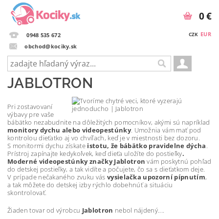
0 €
EUR
CZK
0948 535 672
obchod@kociky.sk
JABLOTRON
Pri zostavovaní
výbavy pre vaše
bábätko nezabudnite na dôležitých pomocníkov, akými sú napríklad
monitory dychu alebo videopestúnky
. Umožnia vám mať pod
kontrolou dieťatko aj vo chvíľach, keď je v miestnosti bez dozoru.
S monitormi dychu získate
istotu, že bábätko pravidelne dýcha
.
Prístroj zapínajte kedykoľvek, keď dieťa uložíte do postieľky
.
Moderné videopestúnky značky Jablotron
vám poskytnú pohľad
do detskej postieľky, a tak vidíte a počujete, čo sa s dieťatkom deje.
V prípade nečakaného zvuku vás
vysielačka upozorní pípnutím
,
a tak môžete do detskej izby rýchlo dobehnúť a situáciu
skontrolovať.
Žiaden tovar od výrobcu
Jablotron
nebol nájdený....