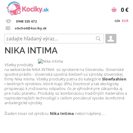
0 €
EUR
CZK
0948 535 672
obchod@kociky.sk
NIKA INTIMA
Všetky produkty
na webstránke NIKA INTIMA
sú vyrobené na Slovensku.
Slovenské
spodné prádlo - slovenská spodná bielizeň sú výrobky slovenskej
firmy Nika Intima. Všetky produkty patria do kategórie
Slowfashion
-
textilných výrobkov, ktoré majú dlhú životnosť a tak ekologicky
prispievajú k znižovaniu odpadov, čo je výhodné pre zákazníka aj
pre našu planétu.
Produkty sú kombináciou tradičných materiálov a
najmodernejších technológií s cieľom ponúknuť vysoko komfortné
antialergické výrobky.
Žiaden tovar od výrobcu
Nika Intima
nebol nájdený....